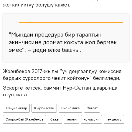
жеткиликтүү болушу кажет.
"Мындай процедура бир тараптын
экинчисине доомат коюуга жол бермек
эмес", — деди өлкө башчы.
Жээнбеков 2017-жылы "үч деңгээлдүү комиссия
бардык суроолорго чекит койгонун" белгиледи.
Эскерте кетсек, саммит Нур-Султан шаарында
өтүп жатат.
Жаңылыктар
Кыргызстан
Экономика
Саясат
Сооронбай Жээнбеков
бажы
төлөм
комиссия
текшерүү