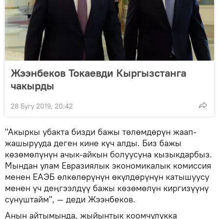
Жээнбеков Токаевди Кыргызстанга
чакырды
28 Бугу 2019, 20:42
"Акыркы убакта бизди бажы төлөмдөрүн жаап-
жашырууда деген кине күч алды. Биз бажы
көзөмөлүнүн ачык-айкын болуусуна кызыкдарбыз.
Мындан улам Евразиялык экономикалык комиссия
менен ЕАЭБ өлкөлөрүнүн өкүлдөрүнүн катышуусу
менен үч деңгээлдүү бажы көзөмөлүн киргизүүнү
сунуштайм", — деди Жээнбеков.
Анын айтымында, жыйынтык коомчулукка