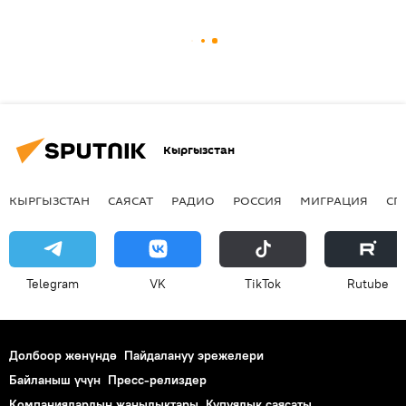
Кыргызстан
КЫРГЫЗСТАН
САЯСАТ
РАДИО
РОССИЯ
МИГРАЦИЯ
СП
Telegram
VK
ТikТоk
Rutube
Долбоор жөнүндө
Пайдалануу эрежелери
Байланыш үчүн
Пресс-релиздер
Компаниялардын жаңылыктары
Купуялык саясаты