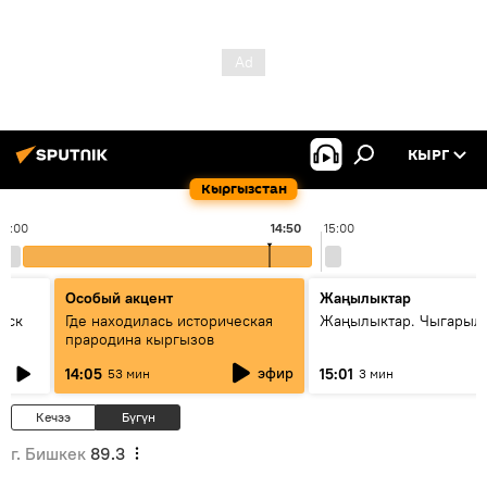
КЫРГ
Кыргызстан
14:00
14:50
15:00
Особый акцент
Жаңылыктар
уск
Где находилась историческая
Жаңылыктар. Чыгарыл
прародина кыргызов
эфир
14:05
15:01
53 мин
3 мин
Кечээ
Бүгүн
г. Бишкек
89.3