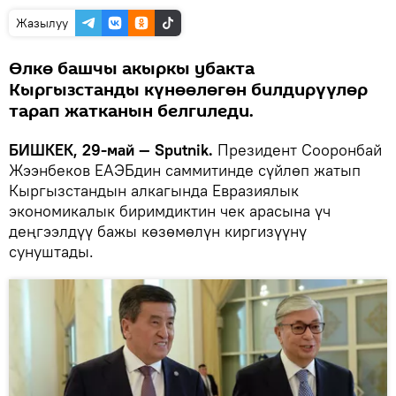
Жазылуу
Өлкө башчы акыркы убакта
Кыргызстанды күнөөлөгөн билдирүүлөр
тарап жатканын белгиледи.
БИШКЕК, 29-май — Sputnik.
Президент Сооронбай
Жээнбеков ЕАЭБдин саммитинде сүйлөп жатып
Кыргызстандын алкагында Евразиялык
экономикалык биримдиктин чек арасына үч
деңгээлдүү бажы көзөмөлүн киргизүүнү
сунуштады.