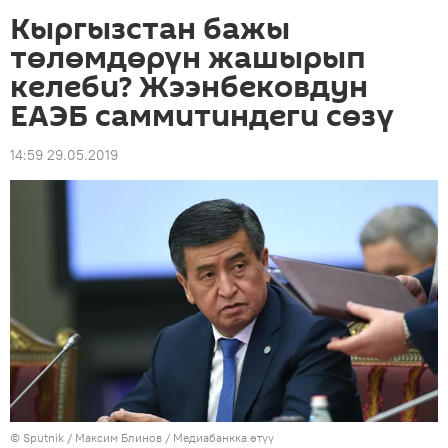
Кыргызстан бажы
төлөмдөрүн жашырып
келеби? Жээнбековдун
ЕАЭБ саммитиндеги сөзү
14:59 29.05.2019
©
Sputnik
/ Максим Блинов
/
Медиабанкка өтүү