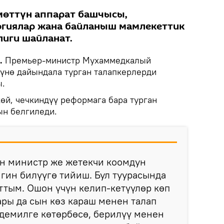
кмөттүн аппарат башчысы,
гиялар жана байланыш мамлекеттик
иги шайланат.
.
Премьер-министр Мухаммедкалый
үнө дайындала турган талапкерлерди
ы.
өй, чечкиндүү реформага бара турган
ын белгиледи.
ан министр же жетекчи коомдун
гин билүүгө тийиш. Бул туурасында
ттым. Ошон үчүн келип-кетүүлөр көп
ары да сын көз караш менен талап
 демилге көтөрбөсө, берилүү менен