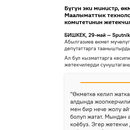
Бүгүн эки министр, ө
Маалыматтык техноло
комитетинин жетекчил
БИШКЕК, 29-май — Sputnik
Абылгазиев өкмөт мүчөлүг
депутаттарга тааныштырд
Ал бул кызматтарга кесипк
жетекчилерди сунуштаган
"Өкмөткө келип жатк
алдында жоопкерчили
мен бир нече жолу ай
болуп жатат. Мындан 
коёбуз. Эгер жетекчи