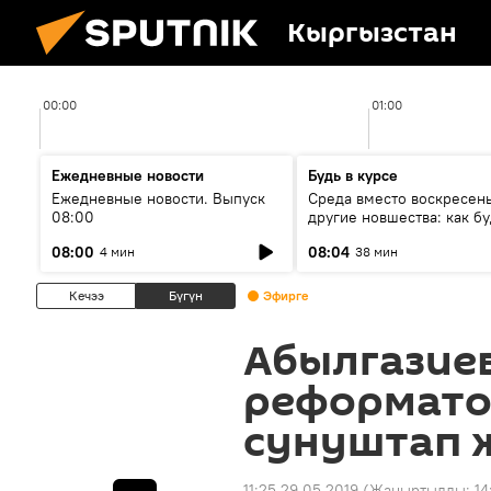
Кыргызстан
00:00
01:00
Ежедневные новости
Будь в курсе
Ежедневные новости. Выпуск
Среда вместо воскресень
08:00
другие новшества: как бу
проходить выборы в КР?
08:00
08:04
4 мин
38 мин
Кечээ
Бүгүн
Эфирге
Абылгазиев
реформато
сунуштап 
11:25 29.05.2019
(Жаңыртылды:
14