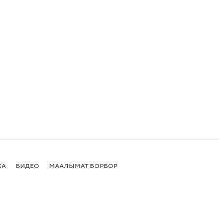
КА
ВИДЕО
МААЛЫМАТ БОРБОР