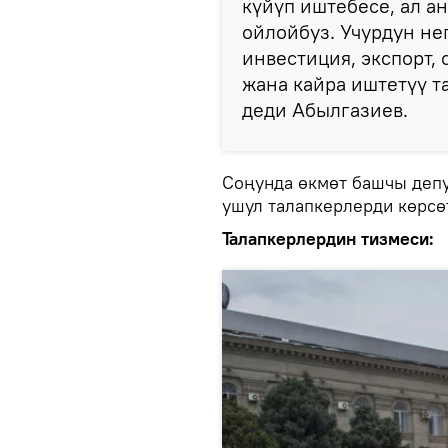
күйүп иштебесе, ал а
ойлойбуз. Учурдун не
инвестиция, экспорт,
жана кайра иштетүү т
деди Абылгазиев.
Соңунда өкмөт башчы депу
ушул талапкерлерди көрсө
Талапкерлердин тизмеси: