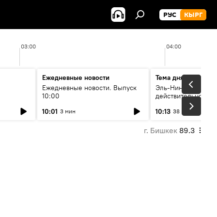
РУС
КЫРГ
03:00
04:00
Ежедневные новости
Тема дня
Ежедневные новости. Выпуск
Эль-Ниньо, жара и 
10:00
действительно вли
 өнүгүү
погоду в Кыргызст
10:01
10:13
3 мин
38 мин
г. Бишкек
89.3