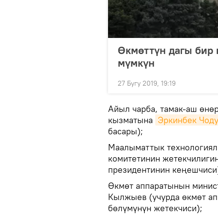
Өкмөттүн дагы бир 
мүмкүн
27 Бугу 2019, 19:19
Айыл чарба, тамак-аш өнө
кызматына
Эркинбек Чод
басары);
Маалыматтык технологиял
комитетинин жетекчилиги
президентинин кеңешчиси
Өкмөт аппаратынын минис
Кылжыев (учурда өкмөт а
бөлүмүнүн жетекчиси);