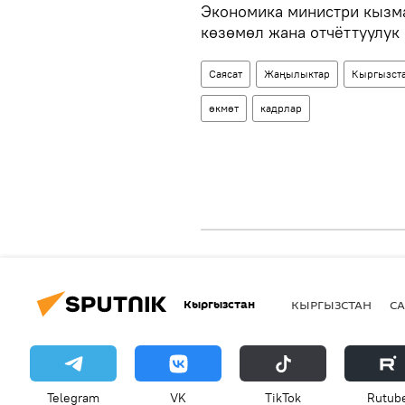
Экономика министри кызм
көзөмөл жана отчёттуулук
Саясат
Жаңылыктар
Кыргызст
өкмөт
кадрлар
Кыргызстан
КЫРГЫЗСТАН
СА
Telegram
VK
ТikТоk
Rutub