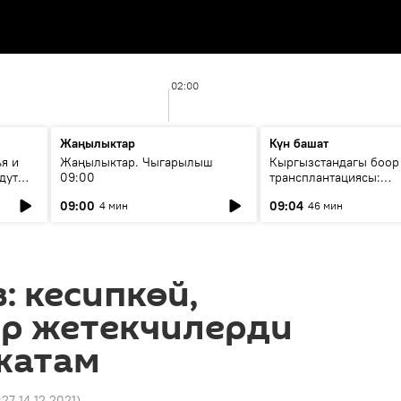
02:00
Жаңылыктар
Күн башат
я и
Жаңылыктар. Чыгарылыш
Кыргызстандагы боор
дут
09:00
трансплантациясы:
жетишкендиктер жана
09:00
09:04
4 мин
46 мин
келечеги
: кесипкөй,
р жетекчилерди
жатам
:27 14.12.2021
)