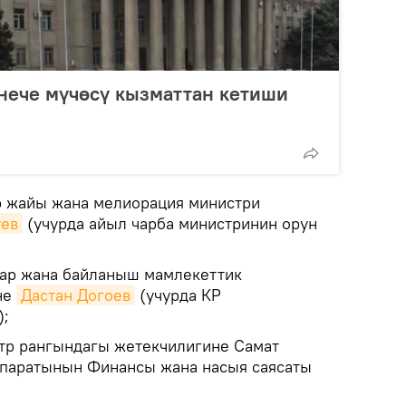
нече мүчөсү кызматтан кетиши
р жайы жана мелиорация министри
уев
(учурда айыл чарба министринин орун
ар жана байланыш мамлекеттик
не
Дастан Догоев
(учурда КР
);
тр рангындагы жетекчилигине Самат
ппаратынын Финансы жана насыя саясаты