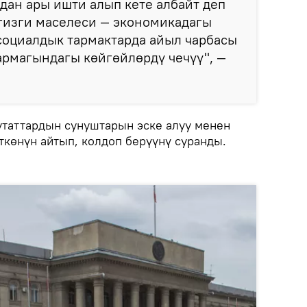
ндан ары ишти алып кете албайт деп
гизги маселеси — экономикадагы
 социалдык тармактарда айыл чарбасы
армагындагы көйгөйлөрдү чечүү", —
таттардын сунуштарын эске алуу менен
ткөнүн айтып, колдоп берүүнү суранды.