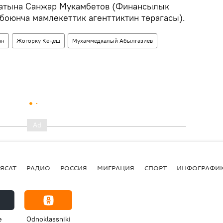
атына Санжар Мукамбетов (Финансылык
 боюнча мамлекеттик агенттиктин төрагасы).
ан
Жогорку Кеңеш
Мухаммедкалый Абылгазиев
ЯСАТ
РАДИО
РОССИЯ
МИГРАЦИЯ
СПОРТ
ИНФОГРАФИ
e
Odnoklassniki