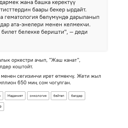
дармек жана башка керектүү
ртисттердин баары бекер ырдайт.
на гематология бөлүмүндө дарыланып
дар ата-энелери менен келмекчи.
 билет белекке беришти", — деди
лык оркестри ачып, "Жаш канат",
блдер коштойт.
менен сегизинчи ирет өтмөкчү. Жети жыл
иллион 650 миң сом чогулган.
н
Маданият
онкология
бейтап
балдар
9