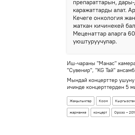
препараттарын, дары-
каражаттарды алат. А
Кечеге онкология жа
жаткан кичинекей бал
Меценаттар аларга 60
уюштуруучулар.
Иш-чараны "Манас" камера
"Сувенир", "KG Тай" ансам
Мындай концерттер ушуну 
ичинде концерттерден 5 м
Жаңылыктар
Коом
Кыргызста
жарманке
концерт
Орозо – 201