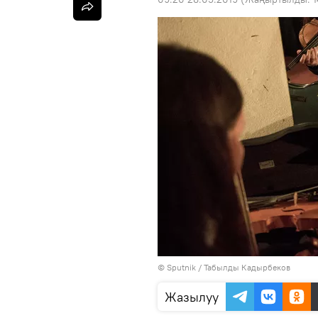
©
Sputnik / Табылды Кадырбеков
Жазылуу