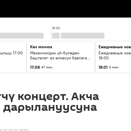
18:00
Көз мончок
Ежедневные нов
рылыш 17:00
Мекенчилдик үй-бүлөдөн
Ежедневные нов
башталат: өз өлкөсүн баалаган
18:00
муунду кантип тарбиялоо
17:08
18:01
47 мин
5 мин
керек?
чү концерт. Акча
 дарылануусуна
4:27 14.12.2021
)