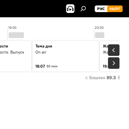
РУС
КЫРГ
19:00
20:00
ости
Тема дня
Жаңылыктар
ости. Выпуск
On air
Жаңылыктар.
18:07
19:01
30 мин
11 мин
г. Бишкек
89.3