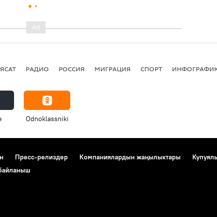
ЯСАТ
РАДИО
РОССИЯ
МИГРАЦИЯ
СПОРТ
ИНФОГРАФИ
e
Odnoklassniki
н
Пресс-релиздер
Компаниялардын жаңылыктары
Купуял
 байланыш