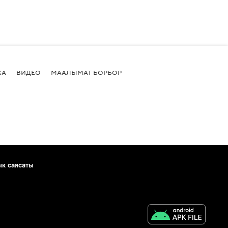
КА
ВИДЕО
МААЛЫМАТ БОРБОР
ык саясаты