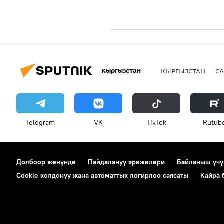
Кыргызстан
КЫРГЫЗСТАН
СА
Telegram
VK
ТikТоk
Rutub
Долбоор жөнүндө
Пайдалануу эрежелери
Байланыш үчү
Cookie колдонуу жана автоматтык логирлөө саясаты
Кайра