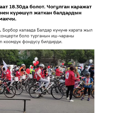
аат 18.30да болот. Чогулган каражат
енен күрөшүп жаткан балдардын
макчы.
.
Борбор калаада Балдар күнүнө карата жыл
концерти боло турганын иш-чараны
en коомдук фондусу билдирди.