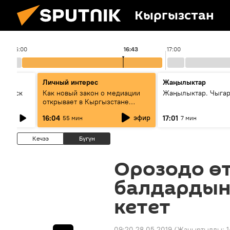
Кыргызстан
16:00
16:43
17:00
Личный интерес
Жаңылыктар
Выпуск
Как новый закон о медиации
Жаңылыктар. Чыга
открывает в Кыргызстане
культуру диалога
эфир
16:04
17:01
55 мин
7 мин
Кечээ
Бүгүн
Орозодо өт
балдардын
кетет
09:20 28.05.2019
(Жаңыртылды:
1