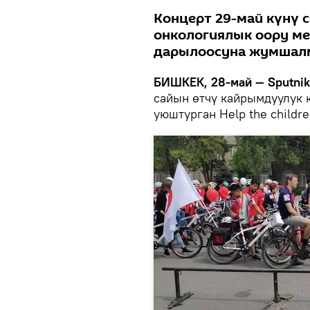
Концерт 29-май күнү с
онкологиялык оору м
дарылоосуна жумшал
БИШКЕК, 28-май — Sputnik
сайын өтчү кайрымдуулук 
уюштурган Help the childr