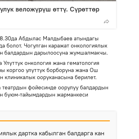
лук веложүрүш өттү. Сүрөттөр
 18.30да Абдылас Малдыбаев атындагы
да болот. Чогулган каражат онкологиялык
ан балдардын дарылоосуна жумшалмакчы.
а Улуттук онкология жана гематология
ны коргоо улуттук борборуна жана Ош
н клиникалык ооруканасына берилет.
а театрдын фойесинде оорулуу балдардын
ан буюм-тайымдардын жарманкеси
ялык дартка кабылган балдарга кан