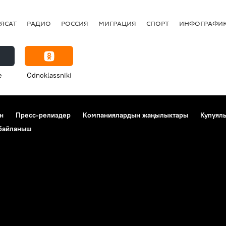
ЯСАТ
РАДИО
РОССИЯ
МИГРАЦИЯ
СПОРТ
ИНФОГРАФИ
e
Odnoklassniki
н
Пресс-релиздер
Компаниялардын жаңылыктары
Купуял
 байланыш