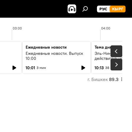
РУС
КЫРГ
03:00
04:00
Ежедневные новости
Тема дня
Ежедневные новости. Выпуск
Эль-Ниньо, жара и 
10:00
действительно вли
 өнүгүү
погоду в Кыргызст
10:01
10:13
3 мин
38 мин
г. Бишкек
89.3