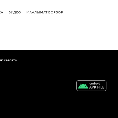
КА
ВИДЕО
МААЛЫМАТ БОРБОР
ык саясаты