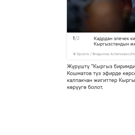
1
/2
лбөс полк" акциясына
Кадрдан элечек ки
ыяланды
Кыргызстандын же
©
Sputnik
/ Владимир Астапкович
/
Ме
Жүрүштү "Кыргыз биримди
Кошматов түз эфирде көрсө
калпакчан жигиттер Кырг
көрүүгө болот.