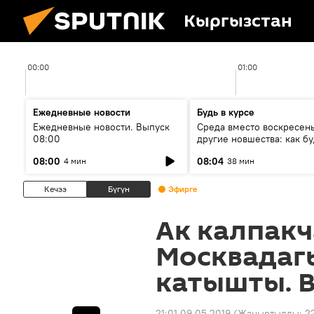
Кыргызстан
00:00
01:00
Ежедневные новости
Будь в курсе
Ежедневные новости. Выпуск
Среда вместо воскресень
08:00
другие новшества: как бу
проходить выборы в КР?
08:00
08:04
4 мин
38 мин
Кечээ
Бүгүн
Эфирге
Ак калпак
Москвадагы
катышты. 
21:01 09.05.2019
(Жаңыртылды:
22