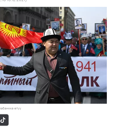
абанкка өтүү