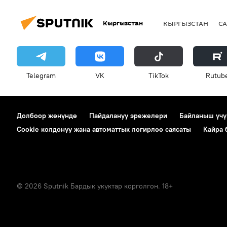
Кыргызстан
КЫРГЫЗСТАН
СА
Telegram
VK
ТikТоk
Rutub
Долбоор жөнүндө
Пайдалануу эрежелери
Байланыш үчү
Cookie колдонуу жана автоматтык логирлөө саясаты
Кайра
© 2026 Sputnik Бардык укуктар корголгон. 18+