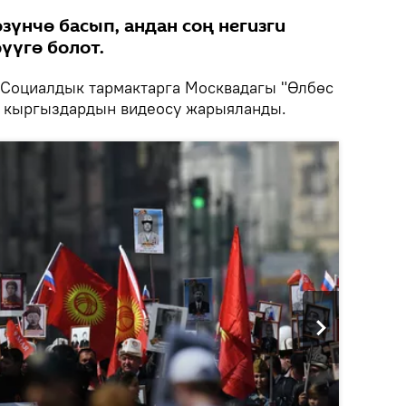
зүнчө басып, андан соң негизги
үүгө болот.
Социалдык тармактарга Москвадагы "Өлбөс
н кыргыздардын видеосу жарыяланды.