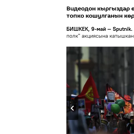
Видеодон кыргыздар ө
топко кошулганын көр
БИШКЕК, 9-май — Sputnik.
полк" акциясына катышка