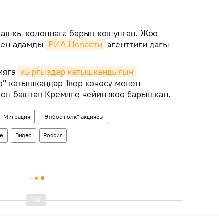
башкы колоннага барып кошулган. Жөө
ген адамды
РИА Новости
агенттиги дагы
ияга
кыргыздар катышкандыгын 
о" катышкандар Твер көчөсү менен
ен баштап Кремлге чейин жөө барышкан.
Миграция
"Өлбөс полк" акциясы
өө
Видео
Россия