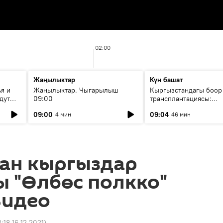
02:00
Жаңылыктар
Күн башат
я и
Жаңылыктар. Чыгарылыш
Кыргызстандагы боор
дут
09:00
трансплантациясы:
жетишкендиктер жана
09:00
09:04
4 мин
46 мин
келечеги
чан кыргыздар
 "Өлбөс полкко"
Видео
:18 16.12.2021
)