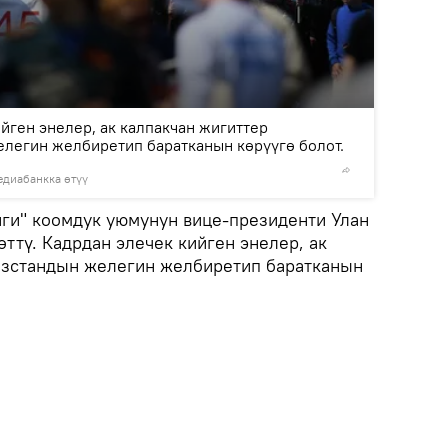
2
/2
йген энелер, ак калпакчан жигиттер
легин желбиретип баратканын көрүүгө болот.
диабанкка өтүү
©
Sputnik
ги" коомдук уюмунун вице-президенти Улан
ттү. Кадрдан элечек кийген энелер, ак
ызстандын желегин желбиретип баратканын