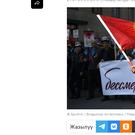
©
Sputnik
/ Владимир Астапкович
/
Меди
Жазылуу