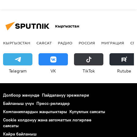
Кыргызстан
КЫРГЫЗСТАН
САЯСАТ
РАДИО
РОССИЯ
МИГРАЦИЯ
СП
Telegram
VK
ТikТоk
Rutube
Долбоор жөнүндө
Пайдалануу эрежелери
Байланыш үчүн
Пресс-релиздер
Компаниялардын жаңылыктары
Купуялык саясаты
Cookie колдонуу жана автоматтык логирлөө
саясаты
Кайра байланыш