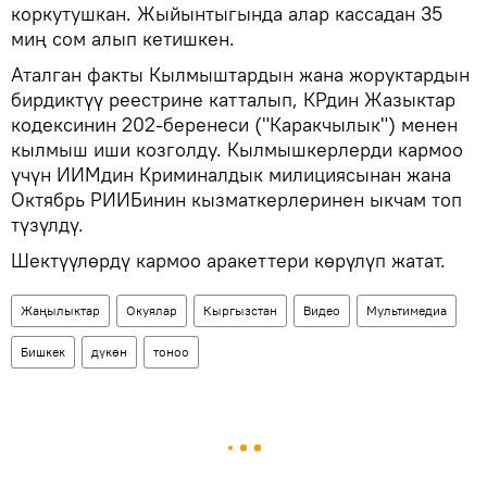
коркутушкан. Жыйынтыгында алар кассадан 35
миң сом алып кетишкен.
Аталган факты Кылмыштардын жана жоруктардын
бирдиктүү реестрине катталып, КРдин Жазыктар
кодексинин 202-беренеси ("Каракчылык") менен
кылмыш иши козголду. Кылмышкерлерди кармоо
үчүн ИИМдин Криминалдык милициясынан жана
Октябрь РИИБинин кызматкерлеринен ыкчам топ
түзүлдү.
Шектүүлөрдү кармоо аракеттери көрүлүп жатат.
Жаңылыктар
Окуялар
Кыргызстан
Видео
Мультимедиа
Бишкек
дүкөн
тоноо