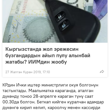
Кыргызстанда жол эрежесин
бузгандардын айып пулу алынбай
жатабы? ИИМдин жообу
27 Жалган Куран 2019, 17:10
КРдин Ички иштер министрлиги окуя болгонун
тастыктады. Маалыматка караганда, аталган
дүкөндү тоноо 28-апрелге караган түнү саат
00.30да болгон. Беткап кийген куралчан адамдар
дүкөнгө кирип келип, кароолчу менен кассирди