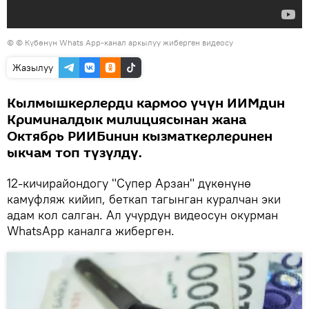
© © Күбөнүн Whats App-канал аркылуу жиберген видеосу
Жазылуу
Кылмышкерлерди кармоо үчүн ИИМдин
Криминалдык милициясынан жана
Октябрь РИИБинин кызматкерлеринен
ыкчам топ түзүлдү.
12-кичирайондогу "Супер Арзан" дүкөнүнө
камуфляж кийип, беткап тагынган куралчан эки
адам кол салган. Ал учурдун видеосун окурман
WhatsApp каналга жиберген.