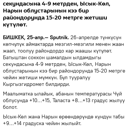
секундасына 4-9 метрден, Ысык-Көл,
Нарын облустарынын кээ бир
райондорунда 15-20 метрге жетиши
күтүлөт.
БИШКЕК, 25-апр.— Sputnik.
26-апрелде түнкүсүн
көпчүлүк аймактарда мезгил-мезгили менен жаан
жаап, тоолуу райондордо кар жаашы күтүлөт.
Батыштан соккон шамалдын ылдамдыгы
секундасына 4-9 метрден, Ысык-Көл, Нарын
облустарынын кээ бир райондорунда 15-20 метрге
чейин жетиши мүмкүн. Бул тууралуу
Кыргызгидромет билдирди.
Маалыматка ылайык, абанын температурасы Чүй
облусунда +10…+15, Таласта +8…+13 градус жылуу
болот.
Ысык-Көл жана Нарын өрөөндөрүндө күндүн табы
+9…+14 градуска чейин жылыйт.