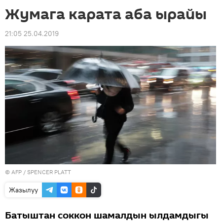
Жумага карата аба ырайы
21:05 25.04.2019
©
AFP
/ SPENCER PLATT
Жазылуу
Батыштан соккон шамалдын ылдамдыгы