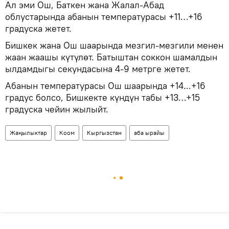
Ал эми Ош, Баткен жана Жалал-Абад
облустарында абанын температурасы +11…+16
градуска жетет.
Бишкек жана Ош шаарында мезгил-мезгили менен
жаан жаашы күтүлөт. Батыштан соккон шамалдын
ылдамдыгы секундасына 4-9 метрге жетет.
Абанын температурасы Ош шаарында +14...+16
градус болсо, Бишкекте күндүн табы +13…+15
градуска чейин жылыйт.
Жаңылыктар
Коом
Кыргызстан
аба ырайы