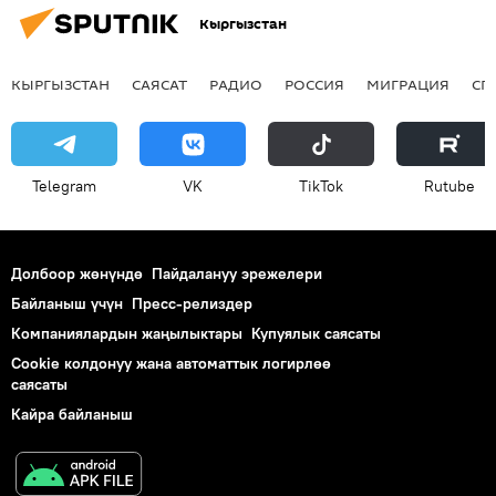
Кыргызстан
КЫРГЫЗСТАН
САЯСАТ
РАДИО
РОССИЯ
МИГРАЦИЯ
СП
Telegram
VK
ТikТоk
Rutube
Долбоор жөнүндө
Пайдалануу эрежелери
Байланыш үчүн
Пресс-релиздер
Компаниялардын жаңылыктары
Купуялык саясаты
Cookie колдонуу жана автоматтык логирлөө
саясаты
Кайра байланыш