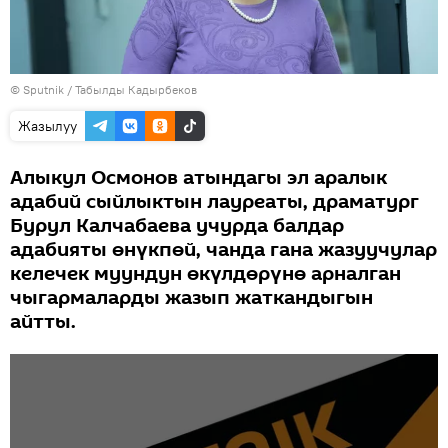
©
Sputnik / Табылды Кадырбеков
Жазылуу
Алыкул Осмонов атындагы эл аралык
адабий сыйлыктын лауреаты, драматург
Бурул Калчабаева учурда балдар
адабияты өнүкпөй, чанда гана жазуучулар
келечек муундун өкүлдөрүнө арналган
чыгармаларды жазып жаткандыгын
айтты.