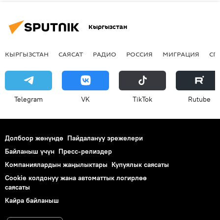
Кыргызстан
КЫРГЫЗСТАН
САЯСАТ
РАДИО
РОССИЯ
МИГРАЦИЯ
СП
Telegram
VK
ТikТоk
Rutube
Долбоор жөнүндө
Пайдалануу эрежелери
Байланыш үчүн
Пресс-релиздер
Компаниялардын жаңылыктары
Купуялык саясаты
Cookie колдонуу жана автоматтык логирлөө
саясаты
Кайра байланыш