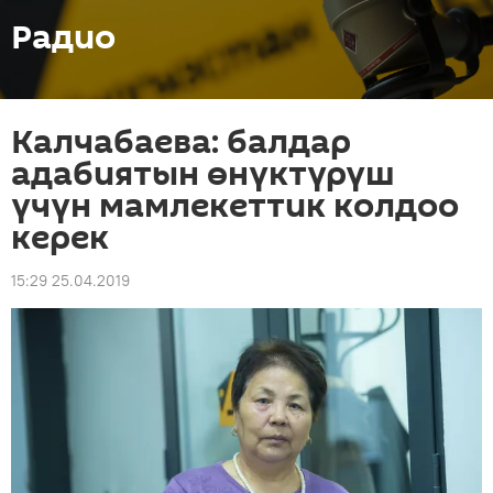
Радио
Калчабаева: балдар
адабиятын өнүктүрүш
үчүн мамлекеттик колдоо
керек
15:29 25.04.2019