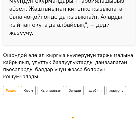
муундун окурмандарын тарбиялашыбыз
абзел. Жаштайынан китепке кызыкпаган
бала чоңойгондо да кызыкпайт. Аларды
кыйнап окута да албайсың", — деди
жазуучу.
Ошондой эле ал кыргыз күүлөрүнүн таржымалына
кайрылып, улуттук баалуулуктарды даңазалаган
пьесаларды балдар үчүн жазса болорун
кошумчалады.
Радио
Коом
Кыргызстан
балдар
адабият
жазуучу