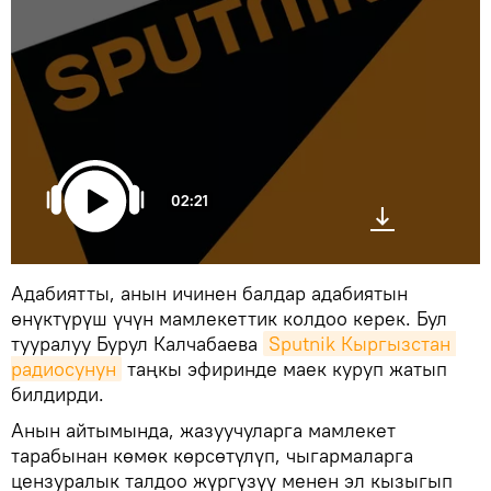
02:21
Адабиятты, анын ичинен балдар адабиятын
өнүктүрүш үчүн мамлекеттик колдоо керек. Бул
тууралуу Бурул Калчабаева
Sputnik Кыргызстан 
радиосунун
таңкы эфиринде маек куруп жатып
билдирди.
Анын айтымында, жазуучуларга мамлекет
тарабынан көмөк көрсөтүлүп, чыгармаларга
цензуралык талдоо жүргүзүү менен эл кызыгып