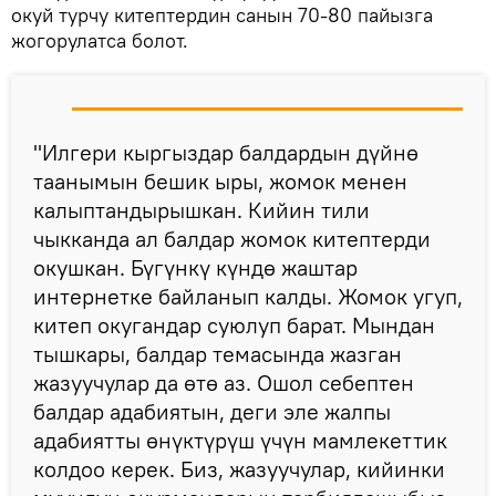
окуй турчу китептердин санын 70-80 пайызга
жогорулатса болот.
"Илгери кыргыздар балдардын дүйнө
таанымын бешик ыры, жомок менен
калыптандырышкан. Кийин тили
чыкканда ал балдар жомок китептерди
окушкан. Бүгүнкү күндө жаштар
интернетке байланып калды. Жомок угуп,
китеп окугандар суюлуп барат. Мындан
тышкары, балдар темасында жазган
жазуучулар да өтө аз. Ошол себептен
балдар адабиятын, деги эле жалпы
адабиятты өнүктүрүш үчүн мамлекеттик
колдоо керек. Биз, жазуучулар, кийинки