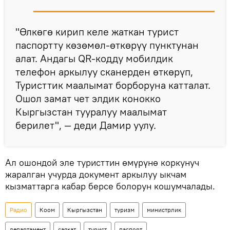
"Өлкөгө кирип келе жаткан турист
паспортту көзөмөл-өткөрүү пунктунан
алат. Андагы QR-кодду мобилдик
телефон аркылуу сканерден өткөрүп,
Туристтик маалымат борборуна катталат.
Ошол замат чет элдик конокко
Кыргызстан тууралуу маалымат
берилет", — деди Дамир уулу.
Ал ошондой эле туристтин өмүрүнө коркунуч
жаралган учурда документ аркылуу ыкчам
кызматтарга кабар берсе болорун кошумчалады.
Радио
Коом
Кыргызстан
туризм
министрлик
департамент
саякат
турист
паспорт