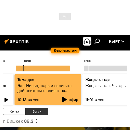
КЫРГ
Кыргызстан
0:00
10:18
11:00
Тема дня
Жаңылыктар
уск
Эль-Ниньо, жара и сели: что
Жаңылыктар. Чыгарылы
действительно влияет на
погоду в Кыргызстане
эфир
10:13
11:01
38 мин
3 мин
Кечээ
Бүгүн
г. Бишкек
89.3