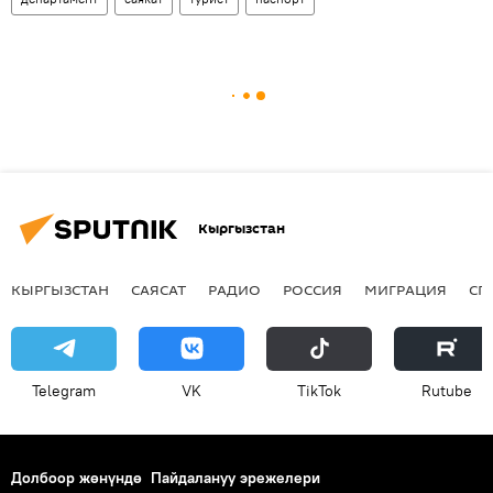
Кыргызстан
КЫРГЫЗСТАН
САЯСАТ
РАДИО
РОССИЯ
МИГРАЦИЯ
СП
Telegram
VK
ТikТоk
Rutube
Долбоор жөнүндө
Пайдалануу эрежелери