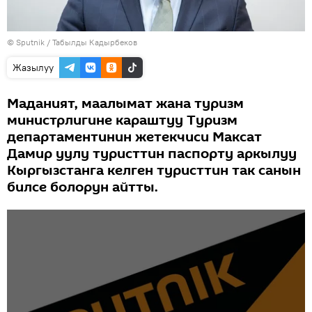
©
Sputnik / Табылды Кадырбеков
Жазылуу
Маданият, маалымат жана туризм
министрлигине караштуу Туризм
департаментинин жетекчиси Максат
Дамир уулу туристтин паспорту аркылуу
Кыргызстанга келген туристтин так санын
билсе болорун айтты.