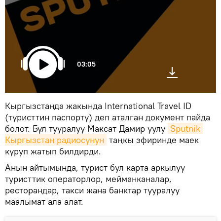
03:05
Кыргызстанда жакында International Travel ID
(туристтин паспорту) деп аталган документ пайда
болот. Бул тууралуу Максат Дамир уулу
Sputnik 
Кыргызстан радиосунун
таңкы эфиринде маек
куруп жатып билдирди.
Анын айтымында, турист бул карта аркылуу
туристтик операторлор, мейманканалар,
ресторандар, такси жана банктар тууралуу
маалымат ала алат.