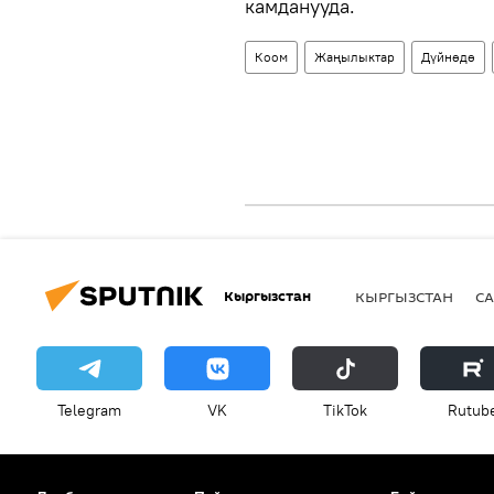
камданууда.
Коом
Жаңылыктар
Дүйнөдө
Кыргызстан
КЫРГЫЗСТАН
СА
Telegram
VK
ТikТоk
Rutub