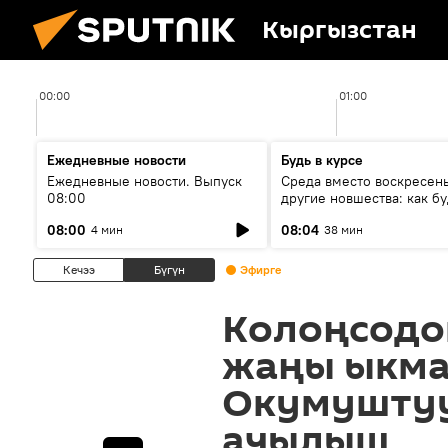
Кыргызстан
00:00
01:00
Ежедневные новости
Будь в курсе
Ежедневные новости. Выпуск
Среда вместо воскресень
08:00
другие новшества: как бу
проходить выборы в КР?
08:00
08:04
4 мин
38 мин
Кечээ
Бүгүн
Эфирге
Колоңсодо
жаңы ыкма
Окумуштуу
ачылыш