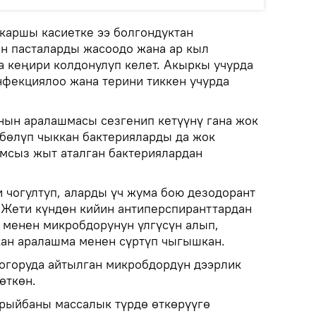
каршы касиетке ээ болгондуктан
ан пасталарды жасоодо жана ар кыл
 кеңири колдонулуп келет. Акыркы учурда
фекциялоо жана терини тиккен учурда
ын аралашмасы сезгенип кетүүнү гана жок
 бөлүп чыккан бактерияларды да жок
мсыз жыт аталган бактериялардан
и чогултуп, аларды үч жума бою дезодорант
Жети күндөн кийин антиперспиранттардан
 менен микробдорунун үлгүсүн алып,
ан аралашма менен сүртүп чыгышкан.
огоруда айтылган микробдордун дээрлик
өткөн.
рыйбаны массалык түрдө өткөрүүгө