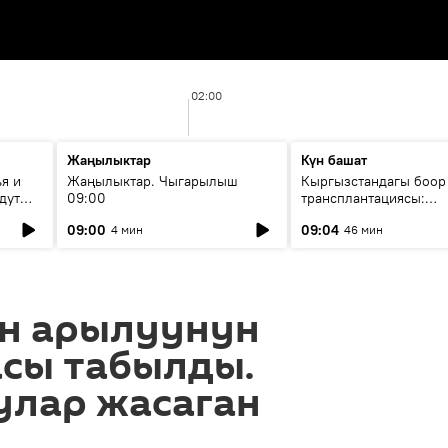
02:00
Жаңылыктар
Күн башат
я и
Жаңылыктар. Чыгарылыш
Кыргызстандагы боор
дут
09:00
трансплантациясы:
жетишкендиктер жана
09:00
09:04
4 мин
46 мин
келечеги
н арылуунун
сы табылды.
лар жасаган