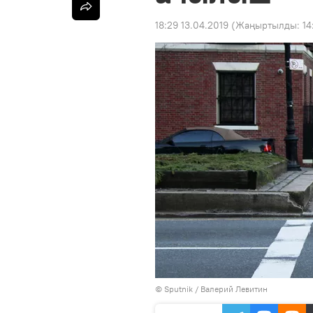
18:29 13.04.2019
(Жаңыртылды:
14
©
Sputnik
/ Валерий Левитин