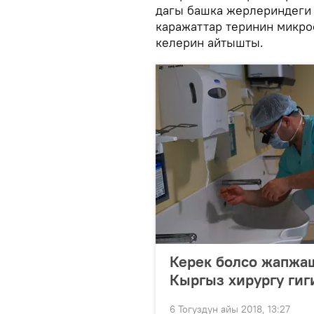
дагы башка жерлериндеги
каражаттар теринин микр
келерин айтышты.
Керек болсо жапжаш
Кыргыз хирургу гиг
6 Тогуздун айы 2018, 13:27