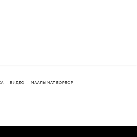
КА
ВИДЕО
МААЛЫМАТ БОРБОР