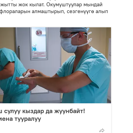
 жытты жок кылат. Окумуштуулар мындай
офлораларын алмаштырып, сезгенүүгө алып
 сулуу кыздар да жуунбайт!
иена тууралуу