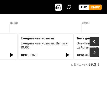
РУС
КЫРГ
03:00
04:00
Ежедневные новости
Тема дня
Ежедневные новости. Выпуск
Эль-Ниньо, жара и 
10:00
действительно вли
 өнүгүү
погоду в Кыргызст
10:01
10:13
3 мин
38 мин
г. Бишкек
89.3