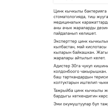
Цинк кычкылы бактерияга 
стоматологияда, тиш жууг
медициналык каражаттарда
аны ачык жараларды дезин
пайдаланып келишет.
Эксперттер цинк кычкылын
кылбастан, май кислотасы
кыларын байкашкан. Жагы
жаралары айтылып келет.
Адистер 30га чукул кишин
колдонбоого чакырышкан. 
баш тарткандардын териси
колтуктарын иштелип чыкк
Тажрыйба цинк кычкылы ж
бардыгы кеткендигин көрс
Эми окумуштуулар бул таж