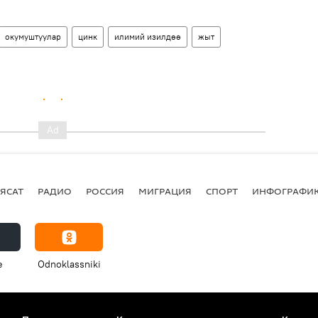
окумуштуулар
цинк
илимий изилдөө
жыт
ЯСАТ
РАДИО
РОССИЯ
МИГРАЦИЯ
СПОРТ
ИНФОГРАФИ
e
Odnoklassniki