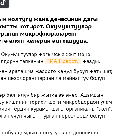
н колтугу жана денесинин дагы
жытты кетирет. Окумуштуулар
еринин микрофлораларын
гө алып келерин айтышууда.
Окумуштуулар жагымсыз жыт менен
олдорун тапканын
РИА Новости
жазды.
ен аралашма жасоого көңүл буруп жатышат,
кен дезодоранттардан да майнаптуу болуп
ер белгилүү бир жытка ээ эмес. Адамдын
у кишинин терисиндеги микробдордон улам
 бири тердин курамындагы органиканы "жеп",
өгөн учуп чыгып турган нерселерди бөлүп
 көбү адамдын колтугу жана денесинин