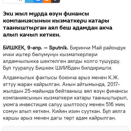
Эки жыл мурда өзүн финансы
компаниясынын кызматкери катары
тааныштырган аял беш адамдан акча
алып качып кеткен.
БИШКЕК, 9-апр. — Sputnik.
Биринчи Май райондук
ички иштер бөлүмүнүн кызматкерлери
алдамчылыкка шектелген аялды колго түшүрдү.
Бул тууралуу Бишкек ШИИБден билдиришти.
Алдамчылык фактысы боюнча арыз менен К.Ж.
аттуу жаран кайрылган. Анын айтымында, 2017-
жылдын 25-майында бейтааныш аял өзүн финансы
компаниясынын кызматкери катары тааныштырып,
уюмга инвестиция салуу шылтоосу менен 516 миң
сомун алып кеткен. Кийин изин сууткан. Бул аялга
каршы арыз менен дагы төрт адам кайрылган.