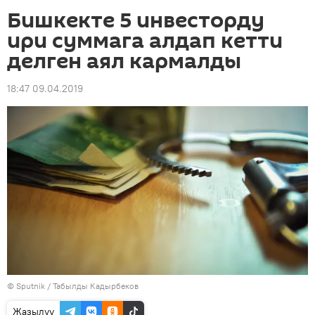
Бишкекте 5 инвесторду
ири суммага алдап кетти
делген аял кармалды
18:47 09.04.2019
©
Sputnik / Табылды Кадырбеков
Жазылуу