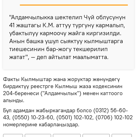
"Алдамчылыкка шектелип Чүй облусунун
41 жаштагы К.М. аттуу тургуну кармалып,
убактылуу кармоочу жайга киргизилди.
Анын башка ушул сыяктуу кылмыштарга
тиешесинин бар-жогу текшерилип
жатат", — деп айтылат маалыматта.
Факты Кылмыштар жана жоруктар жөнүндөгү
бирдиктүү реестрге Кылмыш жаза кодексинин
204-беренеси ("Алдамчылык") менен каттоого
алынды.
Бул адамдан жабыркагандар болсо (0312) 56-60-
43, (0550) 10-23-60, (0501) 102-102, (0706) 102-102
номерлерине кабарлаңыздар.