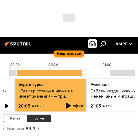
КЫРГ
Кыргызстан
20:00
20:24
21:00
Будь в курсе
Ачык кеп
уск
«Размер страны в науке не
Сейрек кездешүүчү ку
имеет значения» — три
менен: анын миграция
эксперта о сотрудничестве
жолу эмнеден кабар б
эфир
20:05
21:05
43 мин
43 мин
России и Кыргызстана в
образовании и исследованиях
Кечээ
Бүгүн
г. Бишкек
89.3