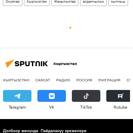
Окуялар
Кыргызстан
Жаңылыктар
алдамчылык
кылмыш
Кыргызстан
КЫРГЫЗСТАН
САЯСАТ
РАДИО
РОССИЯ
МИГРАЦИЯ
СП
Telegram
VK
ТikТоk
Rutube
Долбоор жөнүндө
Пайдалануу эрежелери