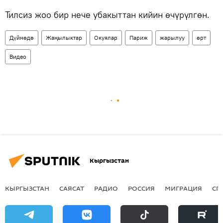
​Тилсиз жоо бир нече убакыттан кийин өчүрүлгөн.
Дүйнөдө
Жаңылыктар
Окуялар
Париж
жарылуу
өрт
Видео
Кыргызстан
КЫРГЫЗСТАН
САЯСАТ
РАДИО
РОССИЯ
МИГРАЦИЯ
СП