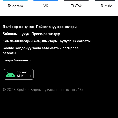
Telegram
VK
ТikТоk
Rutube
Долбоор жөнүндө
Пайдалануу эрежелери
Байланыш үчүн
Пресс-релиздер
Компаниялардын жаңылыктары
Купуялык саясаты
Cookie колдонуу жана автоматтык логирлөө
саясаты
Кайра байланыш
© 2026 Sputnik Бардык укуктар корголгон. 18+