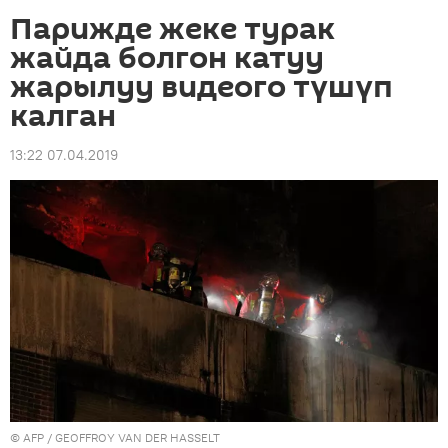
Парижде жеке турак
жайда болгон катуу
жарылуу видеого түшүп
калган
13:22 07.04.2019
©
AFP
/ GEOFFROY VAN DER HASSELT