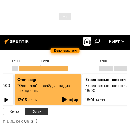
КЫРГ
Кыргызстан
17:00
17:20
18:00
Стоп кадр
Ежедневные новости
17:00
"Окен ава" — жайдын элдик
Ежедневные новости. 
комедиясы
18:00
эфир
17:05
18:01
34 мин
10 мин
Кечээ
Бүгүн
г. Бишкек
89.3