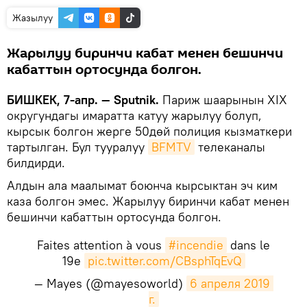
Жазылуу
Жарылуу биринчи кабат менен бешинчи
кабаттын ортосунда болгон.
БИШКЕК, 7-апр. — Sputnik.
Париж шаарынын XIX
округундагы имаратта катуу жарылуу болуп,
кырсык болгон жерге 50дөй полиция кызматкери
тартылган. Бул тууралуу
BFMTV
телеканалы
билдирди.
Алдын ала маалымат боюнча кырсыктан эч ким
каза болгон эмес. Жарылуу биринчи кабат менен
бешинчи кабаттын ортосунда болгон.
Faites attention à vous
#incendie
dans le
19e
pic.twitter.com/CBsphTqEvQ
— Mayes (@mayesoworld)
6 апреля 2019 
г.