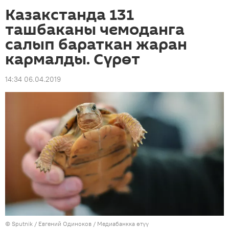
Казакстанда 131
ташбаканы чемоданга
салып бараткан жаран
кармалды. Сүрөт
14:34 06.04.2019
©
Sputnik
/ Евгений Одиноков
/
Медиабанкка өтүү