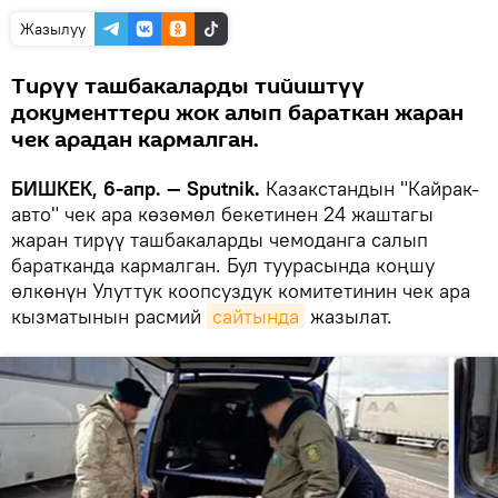
Жазылуу
Тирүү ташбакаларды тийиштүү
документтери жок алып бараткан жаран
чек арадан кармалган.
БИШКЕК, 6-апр. — Sputnik.
Казакстандын "Кайрак-
авто" чек ара көзөмөл бекетинен 24 жаштагы
жаран тирүү ташбакаларды чемоданга салып
баратканда кармалган. Бул туурасында коңшу
өлкөнүн Улуттук коопсуздук комитетинин чек ара
кызматынын расмий
сайтында
жазылат.