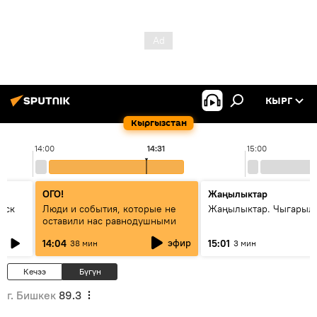
КЫРГ
Кыргызстан
14:00
14:31
15:00
ОГО!
Жаңылыктар
уск
Люди и события, которые не
Жаңылыктар. Чыгарыл
оставили нас равнодушными
эфир
14:04
15:01
38 мин
3 мин
Кечээ
Бүгүн
г. Бишкек
89.3