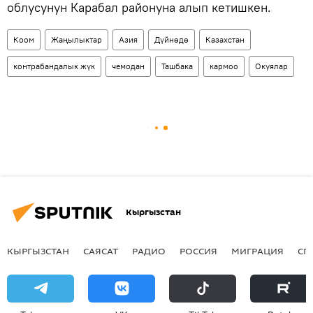
облусунун Карабал районуна алып кетишкен.
Коом
Жаңылыктар
Азия
Дүйнөдө
Казахстан
контрабандалык жүк
чемодан
Ташбака
кармоо
Окуялар
Кыргызстан
КЫРГЫЗСТАН
САЯСАТ
РАДИО
РОССИЯ
МИГРАЦИЯ
СП