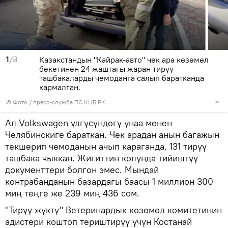
1
/3
Казакстандын "Кайрак-авто" чек ара көзөмөл
бекетинен 24 жаштагы жаран тирүү
ташбакаларды чемоданга салып баратканда
кармалган.
© Фото / пресс-служба ПС КНБ РК
Ал Volkswagen үлгүсүндөгү унаа менен
Челябинскиге бараткан. Чек арадан анын багажын
текшерип чемоданын ачып караганда, 131 тирүү
ташбака чыккан. Жигиттин колунда тийиштүү
документтери болгон эмес. Мындай
контрабанданын базардагы баасы 1 миллион 300
миң теңге же 239 миң 436 сом.
"Тирүү жүктү" Ветеринардык көзөмөл комитетинин
адистери коштоп териштирүү үчүн Костанай