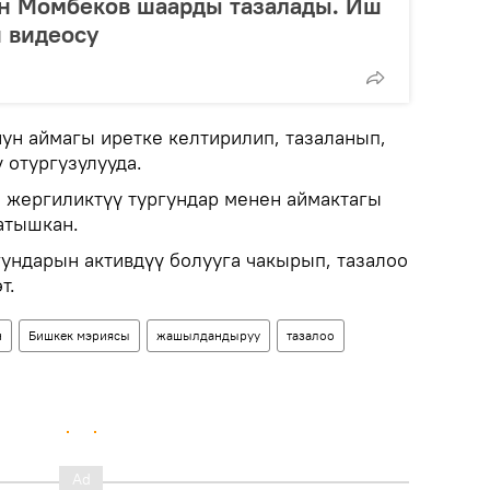
өн Момбеков шаарды тазалады. Иш
 видеосу
нун аймагы иретке келтирилип, тазаланып,
 отургузулууда.
 жергиликтүү тургундар менен аймактагы
атышкан.
ундарын активдүү болууга чакырып, тазалоо
т.
н
Бишкек мэриясы
жашылдандыруу
тазалоо