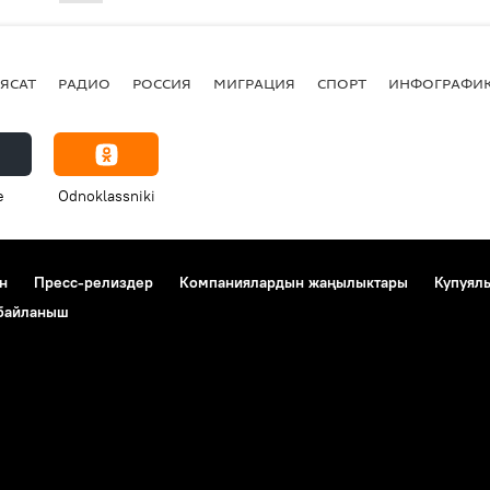
ЯСАТ
РАДИО
РОССИЯ
МИГРАЦИЯ
СПОРТ
ИНФОГРАФИ
e
Odnoklassniki
н
Пресс-релиздер
Компаниялардын жаңылыктары
Купуял
 байланыш