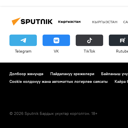
Кыргызстан
КЫРГЫЗСТАН
СА
Telegram
VK
ТikТоk
Rutub
Долбоор жөнүндө
Пайдалануу эрежелери
Байланыш үчү
Cookie колдонуу жана автоматтык логирлөө саясаты
Кайра
© 2026 Sputnik Бардык укуктар корголгон. 18+