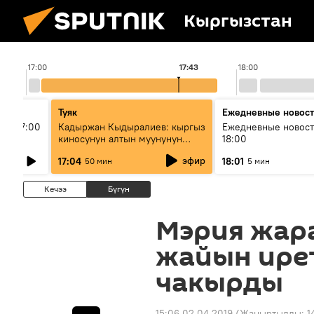
Кыргызстан
17:00
17:43
18:00
Туяк
Ежедневные новос
ыш 17:00
Кадыржан Кыдыралиев: кыргыз
Ежедневные новост
киносунун алтын муунунун
18:00
өкүлү
эфир
17:04
18:01
50 мин
5 мин
Кечээ
Бүгүн
Мэрия жар
жайын ире
чакырды
15:06 02.04.2019
(Жаңыртылды:
1