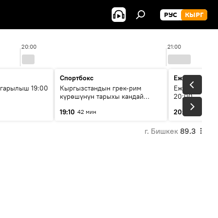
РУС
КЫРГ
20:00
21:00
Спортбокс
Ежедневные 
гарылыш 19:00
Кыргызстандын грек-рим
Ежедневные н
күрөшүнүн тарыхы кандай
20:00
башталган?
19:10
20:01
42 мин
5 мин
г. Бишкек
89.3