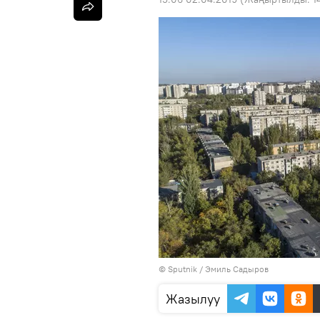
©
Sputnik / Эмиль Садыров
Жазылуу