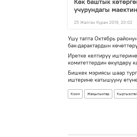
Көк баштык көтөрг
учурундагы маектин
25 Жалган Куран 2019, 20:02
Ушу тапта Октябрь району
бак-дарактардын көчөттөрү
Иретке келтирүү иштерине
комитеттердин өкүлдөрү к
Бишкек мэриясы шаар тург
иштерине катышууну өтүнө
Коом
Жаңылыктар
Кыргызста