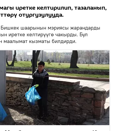
магы иретке келтирилип, тазаланып,
ттөрү отургузулууда.
Бишкек шаарынын мэриясы жарандарды
ын иретке келтирүүгө чакырды. Бул
н маалымат кызматы билдирди.