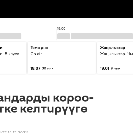
19:00
ти
Тема дня
Жаңылыктар
и. Выпуск
On air
Жаңылыктар. Чы
18:07
19:01
30 мин
9 мин
андарды короо-
тке келтирүүгө
4:27 14.12.2021
)