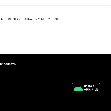
КА
ВИДЕО
МААЛЫМАТ БОРБОР
ык саясаты