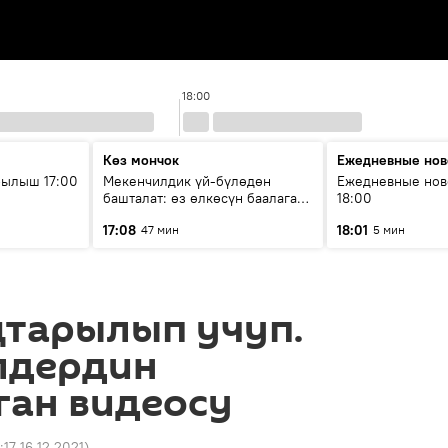
18:00
Көз мончок
Ежедневные нов
рылыш 17:00
Мекенчилдик үй-бүлөдөн
Ежедневные нов
башталат: өз өлкөсүн баалаган
18:00
муунду кантип тарбиялоо
17:08
18:01
47 мин
5 мин
керек?
ңтарылып учуп.
лдердин
ган видеосу
:17 16.12.2021
)