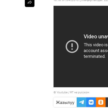
©
Youtube / RT на русском
Жазылуу