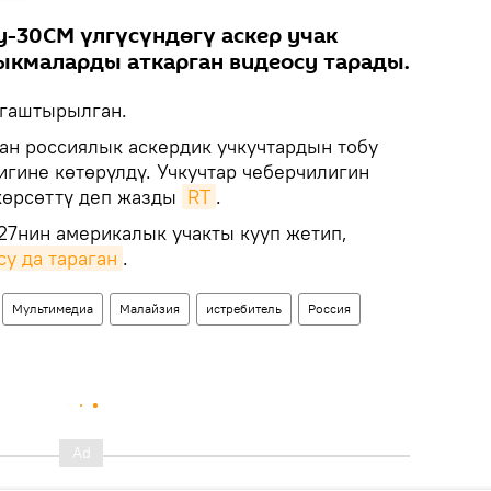
-30СМ үлгүсүндөгү аскер учак
ыкмаларды аткарган видеосу тарады.
гаштырылган.
ган россиялык аскердик учкучтардын тобу
гине көтөрүлдү. Учкучтар чеберчилигин
көрсөттү деп жазды
RT
.
-27нин америкалык учакты кууп жетип,
у да тараган
.
Мультимедиа
Малайзия
истребитель
Россия