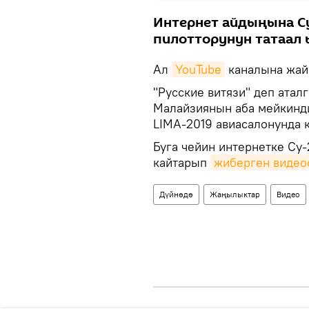
Интернет айдыңына Су
пилотторунун татаал 
Ал
YouTube
каналына жай
"Русские витязи" деп атал
Малайзиянын аба мейкинди
LIMA-2019 авиасалонунда 
Буга чейин интернетке Су
кайтарып
жиберген видеос
Дүйнөдө
Жаңылыктар
Видео