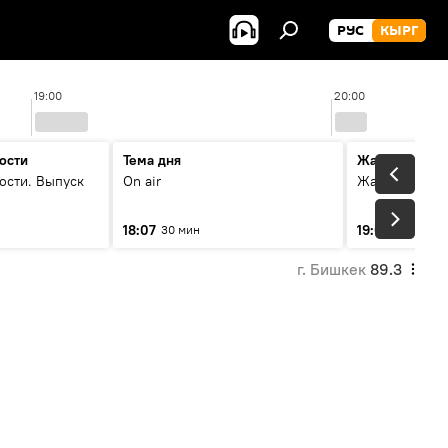
РУС
КЫРГ
19:00
20:00
ости
Тема дня
Жаңылыктар
ости. Выпуск
On air
Жаңылыктар.
18:07
19:01
30 мин
11 мин
г. Бишкек
89.3