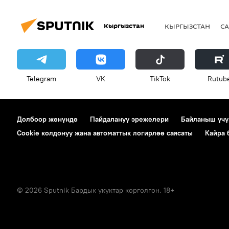
Кыргызстан
КЫРГЫЗСТАН
СА
Telegram
VK
ТikТоk
Rutub
Долбоор жөнүндө
Пайдалануу эрежелери
Байланыш үчү
Cookie колдонуу жана автоматтык логирлөө саясаты
Кайра
© 2026 Sputnik Бардык укуктар корголгон. 18+