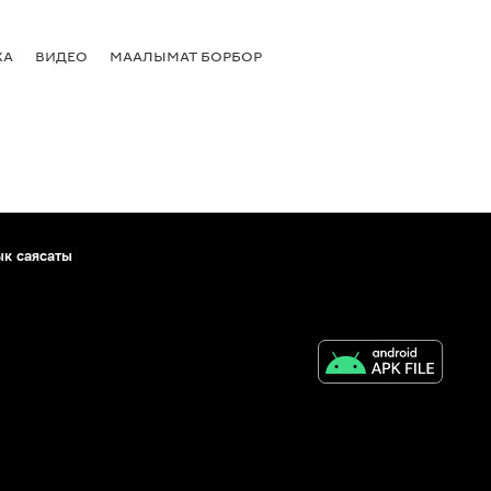
КА
ВИДЕО
МААЛЫМАТ БОРБОР
ык саясаты