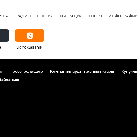
ЯСАТ
РАДИО
РОССИЯ
МИГРАЦИЯ
СПОРТ
ИНФОГРАФИ
e
Odnoklassniki
н
Пресс-релиздер
Компаниялардын жаңылыктары
Купуял
 байланыш