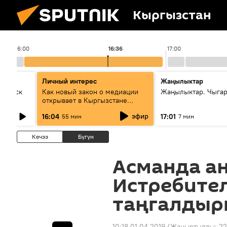
Кыргызстан
16:00
16:36
17:00
Личный интерес
Жаңылыктар
Выпуск
Как новый закон о медиации
Жаңылыктар. Чыга
открывает в Кыргызстане
культуру диалога
эфир
16:04
17:01
55 мин
7 мин
Кечээ
Бүгүн
Асманда а
Истребите
таңгалдыр
10:18 01.04.2019
(Жаңыртылды:
22