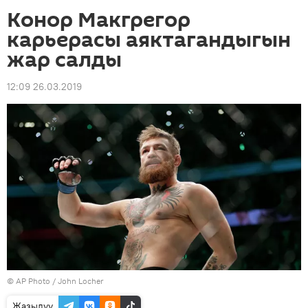
Конор Макгрегор
карьерасы аяктагандыгын
жар салды
12:09 26.03.2019
©
AP Photo
/ John Locher
Жазылуу