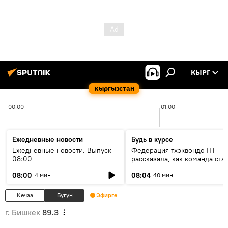
КЫРГ
Кыргызстан
00:00
01:00
Ежедневные новости
Будь в курсе
Ежедневные новости. Выпуск
Федерация тхэквондо ITF
08:00
рассказала, как команда ста
жертвой мошенников
08:00
08:04
4 мин
40 мин
Кечээ
Бүгүн
Эфирге
г. Бишкек
89.3