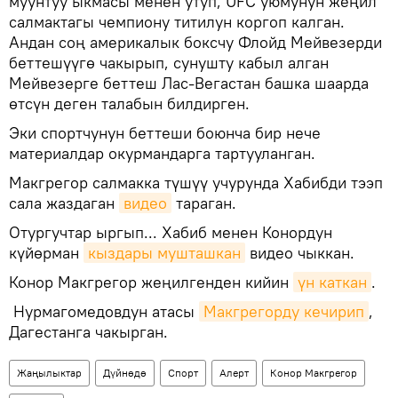
муунтуу ыкмасы менен утуп, UFC уюмунун жеңил
салмактагы чемпиону титилун коргоп калган.
Андан соң америкалык боксчу Флойд Мейвезерди
беттешүүгө чакырып, сунушту кабыл алган
Мейвезерге беттеш Лас-Вегастан башка шаарда
өтсүн деген талабын билдирген.
Эки спортчунун беттеши боюнча бир нече
материалдар окурмандарга тартууланган.
Макгрегор салмакка түшүү учурунда Хабибди тээп
сала жаздаган
видео
тараган.
Отургучтар ыргып... Хабиб менен Конордун
күйөрман
кыздары мушташкан
видео чыккан.
Конор Макгрегор жеңилгенден кийин
үн каткан
.
Нурмагомедовдун атасы
Макгрегорду кечирип
,
Дагестанга чакырган.
Жаңылыктар
Дүйнөдө
Спорт
Aлерт
Конор Макгрегор