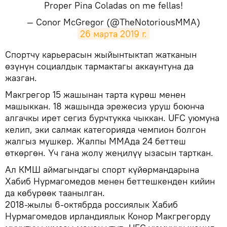
Proper Pina Coladas on me fellas!
— Conor McGregor (@TheNotoriousMMA)
26 марта 2019 г.
​Спортчу карьерасын жыйынтыктап жатканын
өзүнүн социалдык тармактагы аккаунтуна да
жазган.
Макгрегор 15 жашынан тарта күрөш менен
машыккан. 18 жашында эрежесиз уруш боюнча
алгачкы ирет сегиз бурчтукка чыккан. UFC уюмуна
келип, эки салмак категорияда чемпион болгон
жалгыз мушкер. Жалпы ММАда 24 беттеш
өткөргөн. Үч гана жолу жеңилүү ызасын тарткан.
Ал КМШ аймагындагы спорт күйөрмандарына
Хабиб Нурмагомедов менен беттешкенден кийин
да көбүрөөк таанылган.
2018-жылы 6-октябрда россиялык Хабиб
Нурмагомедов ирландиялык Конор Макгрегорду