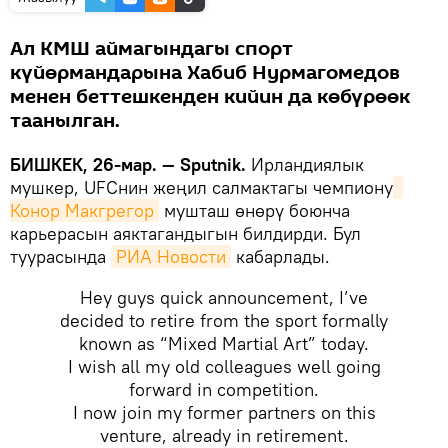
Ал КМШ аймагындагы спорт
күйөрмандарына Хабиб Нурмагомедов
менен беттешкенден кийин да көбүрөөк
таанылган.
БИШКЕК, 26-мар. — Sputnik.
Ирландиялык
мушкер, UFCнин жеңил салмактагы чемпиону
Конор Макгрегор
мушташ өнөрү боюнча
карьерасын аяктагандыгын билдирди. Бул
туурасында
РИА Новости
кабарлады.
Hey guys quick announcement, I’ve
decided to retire from the sport formally
known as “Mixed Martial Art” today.
I wish all my old colleagues well going
forward in competition.
I now join my former partners on this
venture, already in retirement.