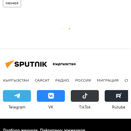
карьера
Кыргызстан
КЫРГЫЗСТАН
САЯСАТ
РАДИО
РОССИЯ
МИГРАЦИЯ
СП
Telegram
VK
ТikТоk
Rutube
Долбоор жөнүндө
Пайдалануу эрежелери