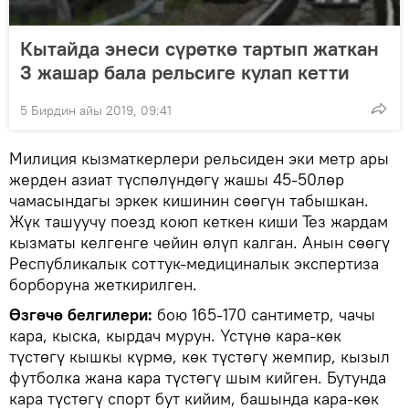
Кытайда энеси сүрөткө тартып жаткан
3 жашар бала рельсиге кулап кетти
5 Бирдин айы 2019, 09:41
Милиция кызматкерлери рельсиден эки метр ары
жерден азиат түспөлүндөгү жашы 45-50лөр
чамасындагы эркек кишинин сөөгүн табышкан.
Жүк ташуучу поезд коюп кеткен киши Тез жардам
кызматы келгенге чейин өлүп калган. Анын сөөгү
Республикалык соттук-медициналык экспертиза
борборуна жеткирилген.
Өзгөчө белгилери:
бою 165-170 сантиметр, чачы
кара, кыска, кырдач мурун. Үстүнө кара-көк
түстөгү кышкы күрмө, көк түстөгү жемпир, кызыл
футболка жана кара түстөгү шым кийген. Бутунда
кара түстөгү спорт бут кийим, башында кара-көк