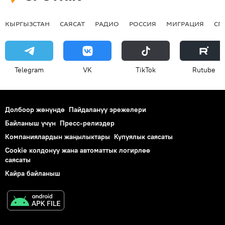
КЫРГЫЗСТАН
САЯСАТ
РАДИО
РОССИЯ
МИГРАЦИЯ
СП
Telegram
VK
ТikТоk
Rutube
Долбоор жөнүндө
Пайдалануу эрежелери
Байланыш үчүн
Пресс-релиздер
Компаниялардын жаңылыктары
Купуялык саясаты
Cookie колдонуу жана автоматтык логирлөө
саясаты
Кайра байланыш