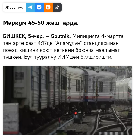
Жазылуу
Маркум 45-50 жаштарда.
БИШКЕК, 5-мар. — Sputnik.
Милицияга 4-мартта
таң эрте саат 4:17де "Аламүдүн" станциясынан
поезд кишини коюп кеткени боюнча маалымат
түшкөн. Бул тууралуу ИИМден билдиришти.