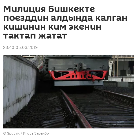
Милиция Бишкекте
поезддин алдында калган
кишинин ким экенин
тактап жатат
23:40 05.03.2019
©
Sputnik
/ Игорь Зарембо