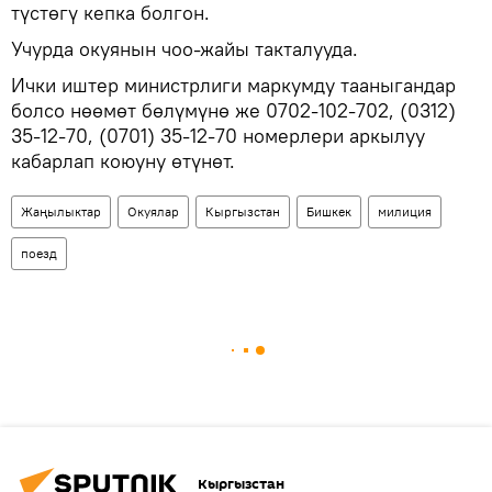
түстөгү кепка болгон.
Учурда окуянын чоо-жайы такталууда.
Ички иштер министрлиги маркумду тааныгандар
болсо нөөмөт бөлүмүнө же 0702-102-702, (0312)
35-12-70, (0701) 35-12-70 номерлери аркылуу
кабарлап коюуну өтүнөт.
Жаңылыктар
Окуялар
Кыргызстан
Бишкек
милиция
поезд
Кыргызстан