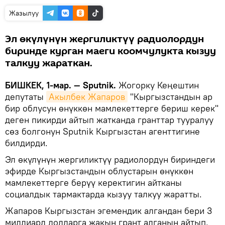
Жазылуу
Эл өкүлүнүн жергиликтүү радиолордун
биринде курган маеги коомчулукта кызуу
талкуу жараткан.
БИШКЕК, 1-мар. — Sputnik.
Жогорку Кеңештин
депутаты
Акылбек Жапаров
"Кыргызстандын ар
бир облусун өнүккөн мамлекеттерге бериш керек"
деген пикирди айтып жатканда гранттар тууралуу
сөз болгонун Sputnik Кыргызстан агенттигине
билдирди.
Эл өкүлүнүн жергиликтүү радиолордун бириндеги
эфирде Кыргызстандын облустарын өнүккөн
мамлекеттерге берүү керектигин айтканы
социалдык тармактарда кызуу талкуу жаратты.
Жапаров Кыргызстан эгемендик алгандан бери 3
миллиард долларга жакын грант алганын айтып,