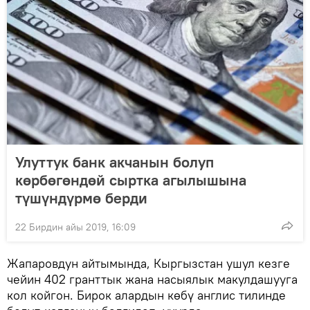
Улуттук банк акчанын болуп
көрбөгөндөй сыртка агылышына
түшүндүрмө берди
22 Бирдин айы 2019, 16:09
Жапаровдун айтымында, Кыргызстан ушул кезге
чейин 402 гранттык жана насыялык макулдашууга
кол койгон. Бирок алардын көбү англис тилинде