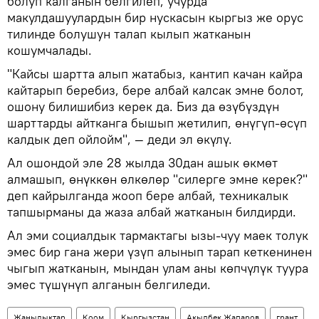
болуп калганын белгилеп, учурда
макулдашуулардын бир нускасын кыргыз же орус
тилинде болушун талап кылып жатканын
кошумчалады.
"Кайсы шартта алып жатабыз, кантип качан кайра
кайтарып беребиз, бере албай калсак эмне болот,
ошону билишибиз керек да. Биз да өзүбүздүн
шарттарды айтканга бышып жетилип, өнүгүп-өсүп
калдык деп ойлойм", — деди эл өкүлү.
Ал ошондой эле 28 жылда 30дан ашык өкмөт
алмашып, өнүккөн өлкөлөр "силерге эмне керек?"
деп кайрылганда жооп бере албай, техникалык
тапшырманы да жаза албай жатканын билдирди.
Ал эми социалдык тармактагы ызы-чуу маек толук
эмес бир гана жери үзүп алынып тарап кеткенинен
чыгып жатканын, мындан улам аны көпчүлүк туура
эмес түшүнүп алганын белгиледи.
Жаңылыктар
Коом
Кыргызстан
Акылбек Жапаров
грант