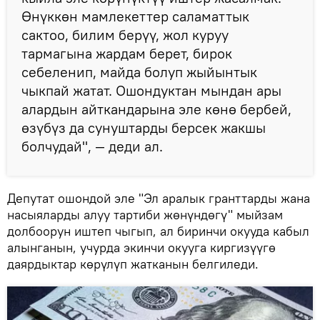
Өнүккөн мамлекеттер саламаттык
сактоо, билим берүү, жол куруу
тармагына жардам берет, бирок
себеленип, майда болуп жыйынтык
чыкпай жатат. Ошондуктан мындан ары
алардын айткандарына эле көнө бербей,
өзүбүз да сунуштарды берсек жакшы
болчудай", — деди ал.
Депутат ошондой эле "Эл аралык гранттарды жана
насыяларды алуу тартиби жөнүндөгү" мыйзам
долбоорун иштеп чыгып, ал биринчи окууда кабыл
алынганын, учурда экинчи окууга киргизүүгө
даярдыктар көрүлүп жатканын белгиледи.