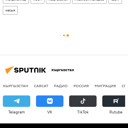
насыя
Кыргызстан
КЫРГЫЗСТАН
САЯСАТ
РАДИО
РОССИЯ
МИГРАЦИЯ
СП
Telegram
VK
ТikТоk
Rutube