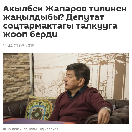
Акылбек Жапаров тилинен
жаңылдыбы? Депутат
соцтармактагы талкууга
жооп берди
15:44 01.03.2019
©
Sputnik / Табылды Кадырбеков