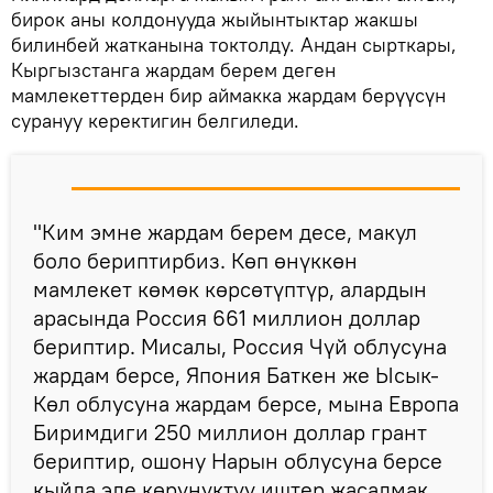
бирок аны колдонууда жыйынтыктар жакшы
билинбей жатканына токтолду. Андан сырткары,
Кыргызстанга жардам берем деген
мамлекеттерден бир аймакка жардам берүүсүн
сурануу керектигин белгиледи.
"Ким эмне жардам берем десе, макул
боло бериптирбиз. Көп өнүккөн
мамлекет көмөк көрсөтүптүр, алардын
арасында Россия 661 миллион доллар
бериптир. Мисалы, Россия Чүй облусуна
жардам берсе, Япония Баткен же Ысык-
Көл облусуна жардам берсе, мына Европа
Биримдиги 250 миллион доллар грант
бериптир, ошону Нарын облусуна берсе
кыйла эле көрүнүктүү иштер жасалмак.