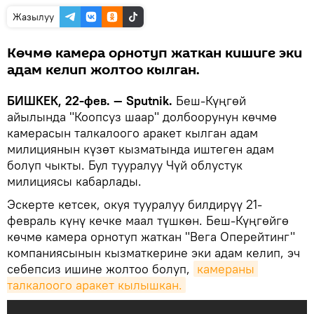
Жазылуу
Көчмө камера орнотуп жаткан кишиге эки
адам келип жолтоо кылган.
БИШКЕК, 22-фев. — Sputnik.
Беш-Күңгөй
айылында "Коопсуз шаар" долбоорунун көчмө
камерасын талкалоого аракет кылган адам
милициянын күзөт кызматында иштеген адам
болуп чыкты. Бул тууралуу Чүй облустук
милициясы кабарлады.
Эскерте кетсек, окуя тууралуу билдирүү 21-
февраль күнү кечке маал түшкөн. Беш-Күңгөйгө
көчмө камера орнотуп жаткан "Вега Оперейтинг"
компаниясынын кызматкерине эки адам келип, эч
себепсиз ишине жолтоо болуп,
камераны 
талкалоого аракет кылышкан.