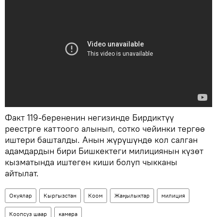
Факт 119-берененин негизинде Бирдиктүү
реестрге каттоого алынып, сотко чейинки тергөө
иштери башталды. Анын жүрүшүндө кол салган
адамдардын бири Бишкектеги милициянын күзөт
кызматында иштеген киши болуп чыкканы
айтылат.
Окуялар
Кыргызстан
Коом
Жаңылыктар
милиция
Коопсуз шаар
камера