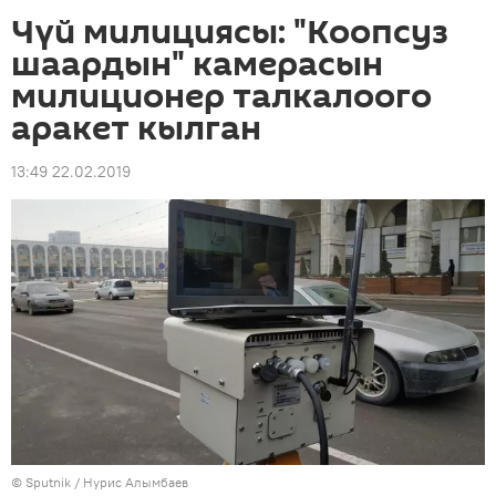
Чүй милициясы: "Коопсуз
шаардын" камерасын
милиционер талкалоого
аракет кылган
13:49 22.02.2019
©
Sputnik
/ Нурис Алымбаев