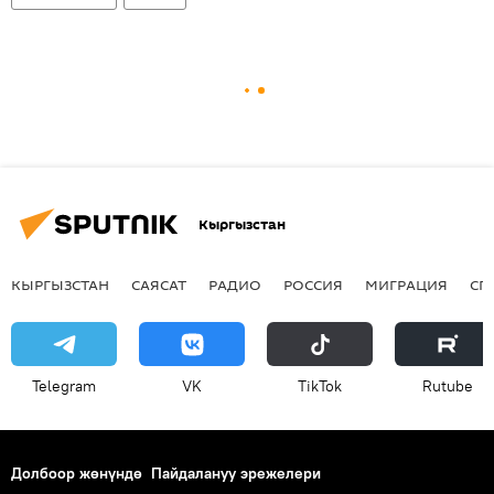
Кыргызстан
КЫРГЫЗСТАН
САЯСАТ
РАДИО
РОССИЯ
МИГРАЦИЯ
СП
Telegram
VK
ТikТоk
Rutube
Долбоор жөнүндө
Пайдалануу эрежелери