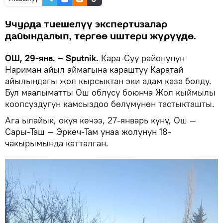
Учурда тиешелүү экспертизалар
дайындалып, тергөө иштери жүрүүдө.
ОШ, 29-янв. – Sputnik.
Кара-Суу районунун
Нариман айыл аймагына караштуу Каратай
айылындагы жол кырсыктан эки адам каза болду.
Бул маалыматты Ош облусу боюнча Жол кыймылы
коопсуздугун камсыздоо бөлүмүнөн тастыкташты.
Ага ылайык, окуя кечээ, 27-январь күнү, Ош —
Сары-Таш — Эркеч-Там унаа жолунун 18-
чакырымында катталган.