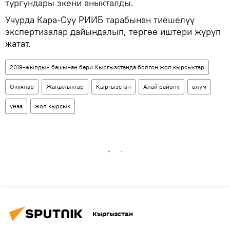
тургундары экени аныкталды.
Учурда Кара-Суу РИИБ тарабынан тиешелүү
экспертизалар дайындалып, тергөө иштери жүрүп
жатат.
2019-жылдын башынан бери Кыргызстанда болгон жол кырсыктар
Окуялар
Жаңылыктар
Кыргызстан
Алай району
өлүм
унаа
жол кырсык
Кыргызстан