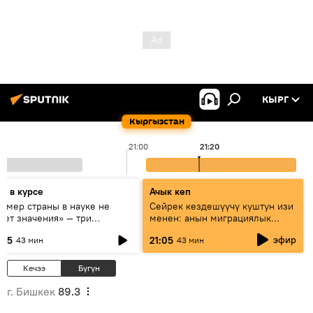
КЫРГ
Кыргызстан
21:00
21:20
дь в курсе
Ачык кеп
азмер страны в науке не
Сейрек кездешүүчү куштун изи
еет значения» — три
менен: анын миграциялык
сперта о сотрудничестве
жолу эмнеден кабар берет?
эфир
:05
21:05
43 мин
43 мин
ссии и Кыргызстана в
разовании и исследованиях
Кечээ
Бүгүн
г. Бишкек
89.3