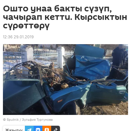
Ошто унаа бакты сүзүп,
чачырап кетти. Кырсыктын
сүрөттөрү
12:36 29.01.2019
©
Sputnik
/ Зульфия Тургунова
Жазылуу