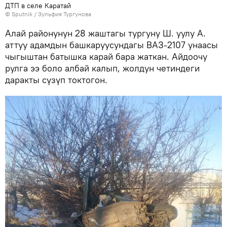
ДТП в селе Каратай
©
Sputnik
/ Зульфия Тургунова
Алай районунун 28 жаштагы тургуну Ш. уулу А.
аттуу адамдын башкаруусундагы ВАЗ-2107 унаасы
чыгыштан батышка карай бара жаткан. Айдоочу
рулга ээ боло албай калып, жолдун четиндеги
даракты сүзүп токтогон.