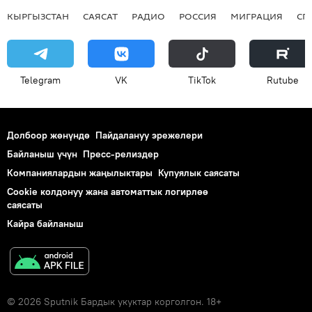
КЫРГЫЗСТАН
САЯСАТ
РАДИО
РОССИЯ
МИГРАЦИЯ
СП
Telegram
VK
ТikТоk
Rutube
Долбоор жөнүндө
Пайдалануу эрежелери
Байланыш үчүн
Пресс-релиздер
Компаниялардын жаңылыктары
Купуялык саясаты
Cookie колдонуу жана автоматтык логирлөө
саясаты
Кайра байланыш
© 2026 Sputnik Бардык укуктар корголгон. 18+