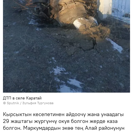
ДТП в селе Каратай
©
Sputnik
/ Зульфия Тургунова
Кырсыктын кесепетинен айдоочу жана унаадагы
29 жаштагы жүргүнчү окуя болгон жерде каза
болгон. Маркумдардын экөө тең Алай районунун