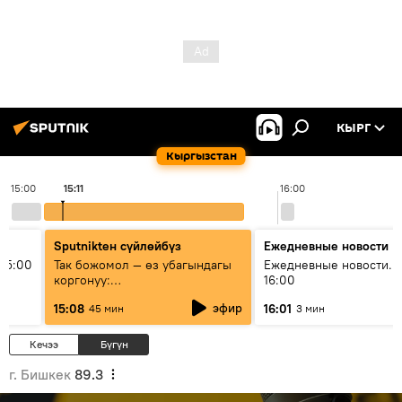
КЫРГ
Кыргызстан
15:00
15:11
16:00
Sputnikteн сүйлөйбүз
Ежедневные новости
15:00
Так божомол — өз убагындагы
Ежедневные новости. 
коргонуу:
16:00
гидрометеорологиялык кызмат
эфир
15:08
16:01
45 мин
3 мин
кантип өркүндөтүлүүдө
Кечээ
Бүгүн
г. Бишкек
89.3