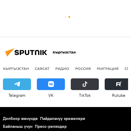
Кыргызстан
КЫРГЫЗСТАН
САЯСАТ
РАДИО
РОССИЯ
МИГРАЦИЯ
СП
Telegram
VK
ТikТоk
Rutube
Долбоор жөнүндө
Пайдалануу эрежелери
Байланыш үчүн
Пресс-релиздер