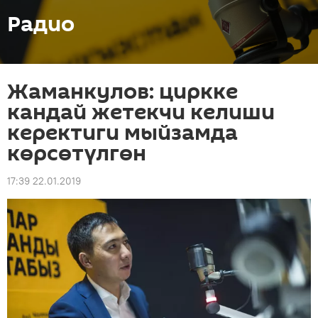
Радио
Жаманкулов: циркке
кандай жетекчи келиши
керектиги мыйзамда
көрсөтүлгөн
17:39 22.01.2019