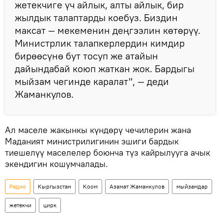
жетекчиге үч айлык, алты айлык, бир
жылдык талаптарды коебуз. Биздин
максат — мекеменин деңгээлин көтөрүү.
Министрлик талапкерлердин кимдир
бирөөсүнө бут тосуп же атайын
дайындабай коюп жаткан жок. Бардыгы
мыйзам чегинде каралат", — деди
Жаманкулов.
Ал маселе жакынкы күндөрү чечилерин жана
Маданият министрилигинин эшиги бардык
тиешелүү маселелер боюнча түз кайрылууга ачык
экендигин кошумчалады.
Радио
Кыргызстан
Коом
Азамат Жаманкулов
мыйзамдар
жетекчи
цирк