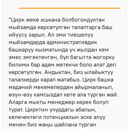
"Цирк жеке ишкана болбогондуктан
мыйзамда көрсөтүлгөн талаптарга баш
ийүүсү зарыл. Ал эми тиешелүү
мыйзамдарда административдик
башкаруу кызматында үч жылдан кем
эмес эмгектенген, бул багытта жогорку
билими бар адам жетекчи боло алат деп
көрсөтүлгөн. Андыктан, биз ылайыктуу
талапкерди карап жатабыз. Цирк башка
маданий мекемелерден айырмаланып,
өзүн-өзү камсыздап кете ала турган жай.
Аларга мыкты менеджер керек болуп
турат. Цирктин учурдагы абалын,
келечектеги потенциалын эске алуу
менен биз жаңы шайлана турган