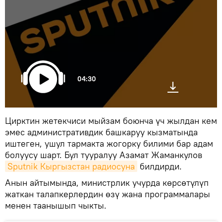
04:30
Цирктин жетекчиси мыйзам боюнча үч жылдан кем
эмес административдик башкаруу кызматында
иштеген, ушул тармакта жогорку билими бар адам
болуусу шарт. Бул тууралуу Азамат Жаманкулов
Sputnik Кыргызстан радиосуна
билдирди.
Анын айтымында, министрлик учурда көрсөтүлүп
жаткан талапкерлердин өзү жана программалары
менен таанышып чыкты.