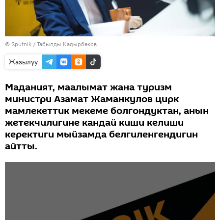
©
Sputnik / Табылды Кадырбеков
Жазылуу
Маданият, маалымат жана туризм
министри Азамат Жаманкулов цирк
мамлекеттик мекеме болгондуктан, анын
жетекчилигине кандай киши келиши
керектиги мыйзамда белгиленгендигин
айтты.