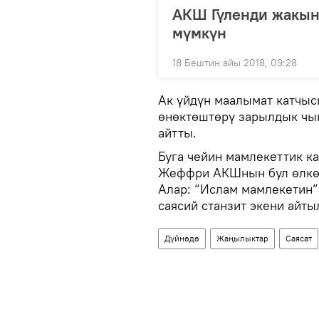
АКШ Гүленди жакын
мүмкүн
18 Бештин айы 2018, 09:28
Ак үйдүн маалымат катчы
өнөктөштөрү зарылдык чык
айтты.
Буга чейин мамлекеттик 
Жеффри АКШнын бул өлкө б
Алар: “Ислам мамлекетин”
саясий станзит экени айты
Дүйнөдө
Жаңылыктар
Саясат