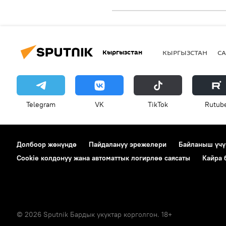
Кыргызстан
КЫРГЫЗСТАН
СА
Telegram
VK
ТikТоk
Rutub
Долбоор жөнүндө
Пайдалануу эрежелери
Байланыш үчү
Cookie колдонуу жана автоматтык логирлөө саясаты
Кайра
© 2026 Sputnik Бардык укуктар корголгон. 18+