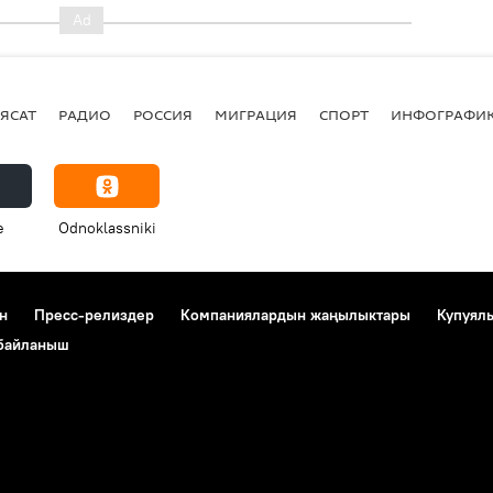
ЯСАТ
РАДИО
РОССИЯ
МИГРАЦИЯ
СПОРТ
ИНФОГРАФИ
e
Odnoklassniki
н
Пресс-релиздер
Компаниялардын жаңылыктары
Купуял
 байланыш