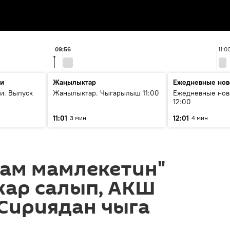
09:56
11:0
ти
Жаңылыктар
Ежедневные нов
и. Выпуск
Жаңылыктар. Чыгарылыш 11:00
Ежедневные нов
12:00
11:01
12:01
3 мин
4 мин
лам мамлекетин"
жар салып, АКШ
Сириядан чыга