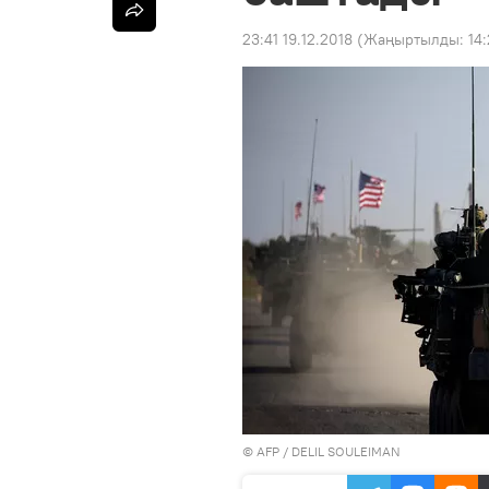
23:41 19.12.2018
(Жаңыртылды:
14:
©
AFP
/ DELIL SOULEIMAN