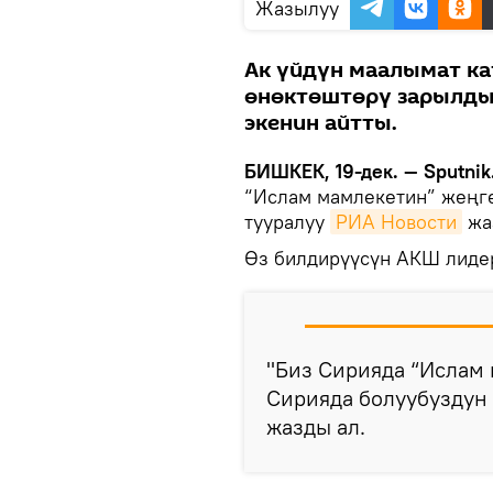
Жазылуу
Ак үйдүн маалымат к
өнөктөштөрү зарылдык
экенин айтты.
БИШКЕК, 19-дек. — Sputnik
“Ислам мамлекетин” жеңге
тууралуу
РИА Новости
жа
Өз билдирүүсүн АКШ лидер
"Биз Сирияда “Ислам 
Сирияда болуубуздун 
жазды ал.