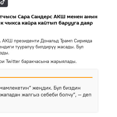
атчысы Сара Сандерс АКШ менен анын
 чыкса кайра кайтып барууга даяр
.
АКШ президенти Дональд Трамп Сирияда
ндиги тууралуу билдирүү жасады. Бул
зды.
и Twitter баракчасына жарыялады.
мамлекетин” жеңдик. Бул биздин
жападан жалгыз себеби болчу”, — деп