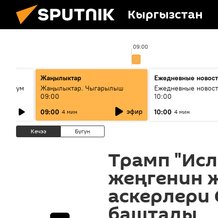
Кыргызстан
0
09:00
лько
Жаңылыктар
Ежедневные новос
кий бум
Жаңылыктар. Чыгарылыш
Ежедневные новост
09:00
10:00
му и как
эфир
09:00
10:00
4 мин
4 мин
Кечээ
Бүгүн
Трамп "Ис
жеңгенин 
аскерлери 
баштады