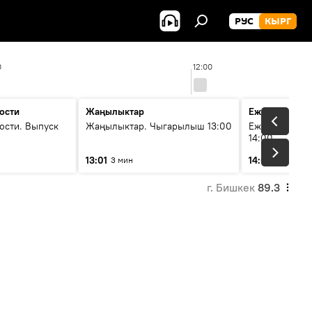
РУС
КЫРГ
0
12:00
ости
Жаңылыктар
Ежедневные 
ости. Выпуск
Жаңылыктар. Чыгарылыш 13:00
Ежедневные н
14:00
13:01
14:01
3 мин
3 мин
г. Бишкек
89.3