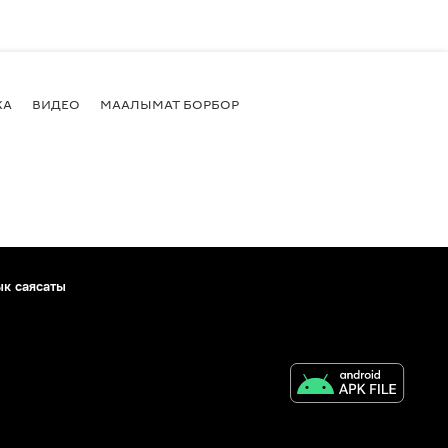
КА
ВИДЕО
МААЛЫМАТ БОРБОР
ык саясаты