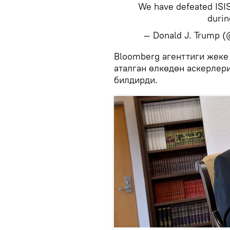
We have defeated ISIS
durin
— Donald J. Trump 
​Bloomberg агенттиги жек
аталган өлкөдөн аскерлер
билдирди.