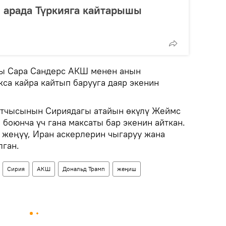
 арада Түркияга кайтарышы
сы Сара Сандерс АКШ менен анын
са кайра кайтып барууга даяр экенин
катчысынын Сириядагы атайын өкүлү Жеймс
оюнча үч гана максаты бар экенин айткан.
 жеңүү, Иран аскерлерин чыгаруу жана
лган.
Сирия
АКШ
Дональд Трамп
жеңиш