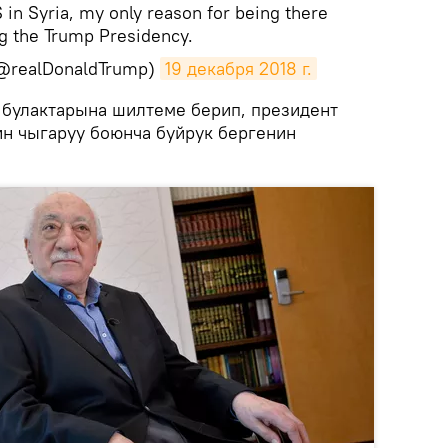
 in Syria, my only reason for being there
g the Trump Presidency.
(@realDonaldTrump)
19 декабря 2018 г.
е булактарына шилтеме берип, президент
ин чыгаруу боюнча буйрук бергенин