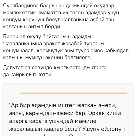
Сурабалдиева баарынан да мындай окуялар
мамлекеттик кызматта иштеген адамдар үчүн
көндүм көрүнүш болуп калганына аябай таң
калганын айтып берди.
Бирок эл өкүлү бейтааныш адамдын
жазаланышына аракет жасабай турганын
кошумчалап, коомчулук аны туура эмес кабылдап
калышы мүмкүн экенин белгилеген.
Депутат өз сөзүндө кыргызстандыктарга
да кайрылып кетти.
"Ар бир адамдын иштеп жаткан энеси,
аялы, карындаш-эжеси бар. Эркек киши
аларга карата ушундай мамиле
жасалышын каалар беле? Ушуну ойлонуп