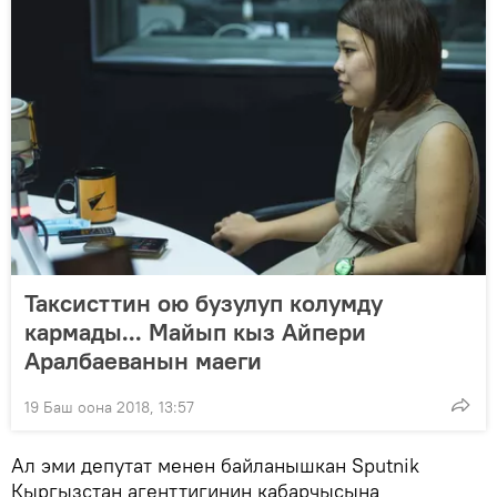
Таксисттин ою бузулуп колумду
кармады... Майып кыз Айпери
Аралбаеванын маеги
19 Баш оона 2018, 13:57
Ал эми депутат менен байланышкан Sputnik
Кыргызстан агенттигинин кабарчысына