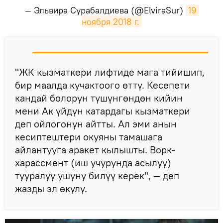
— Эльвира Сурабалдиева (@ElviraSur)
19 
ноября 2018 г.
​"ЖК кызматкери лифтиде мага тийишип,
бир маалда кучактоого өттү. Кесепети
кандай болорун түшүнгөндөн кийин
мени Ак үйдүн катардагы кызматкери
деп ойлогонун айтты. Ал эми анын
кесиптештери окуяны тамашага
айлантууга аракет кылышты. Ворк-
харассмент (иш учурунда асылуу)
тууралуу ушуну билүү керек", — деп
жазды эл өкүлү.