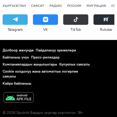
КЫРГЫЗСТАН
САЯСАТ
РАДИО
РОССИЯ
МИГРАЦИЯ
СП
Telegram
VK
ТikТоk
Rutube
Долбоор жөнүндө
Пайдалануу эрежелери
Байланыш үчүн
Пресс-релиздер
Компаниялардын жаңылыктары
Купуялык саясаты
Cookie колдонуу жана автоматтык логирлөө
саясаты
Кайра байланыш
© 2026 Sputnik Бардык укуктар корголгон. 18+