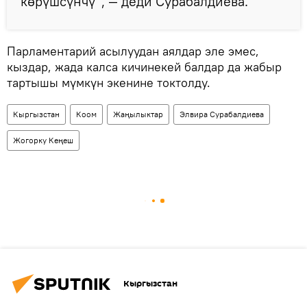
көрүшсүнчү", — деди Сурабалдиева.
Парламентарий асылуудан аялдар эле эмес,
кыздар, жада калса кичинекей балдар да жабыр
тартышы мүмкүн экенине токтолду.
Кыргызстан
Коом
Жаңылыктар
Элвира Сурабалдиева
Жогорку Кеңеш
Кыргызстан