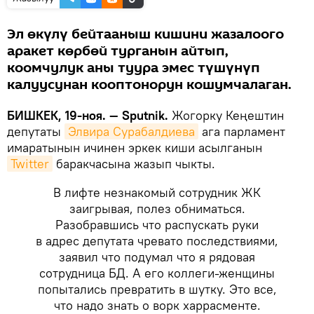
Эл өкүлү бейтааныш кишини жазалоого
аракет көрбөй турганын айтып,
коомчулук аны туура эмес түшүнүп
калуусунан кооптонорун кошумчалаган.
БИШКЕК, 19-ноя. — Sputnik.
Жогорку Кеңештин
депутаты
Элвира Сурабалдиева
ага парламент
имаратынын ичинен эркек киши асылганын
Twitter
баракчасына жазып чыкты.
В лифте незнакомый сотрудник ЖК
заигрывая, полез обниматься.
Разобравшись что распускать руки
в адрес депутата чревато последствиями,
заявил что подумал что я рядовая
сотрудница БД. А его коллеги-женщины
попытались превратить в шутку. Это все,
что надо знать о ворк харрасменте.