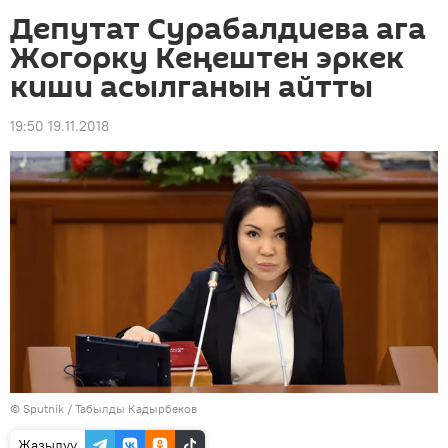
Депутат Сурабалдиева ага
Жогорку Кеңештен эркек
киши асылганын айтты
19:50 19.11.2018
©
Sputnik / Табылды Кадырбеков
Жазылуу