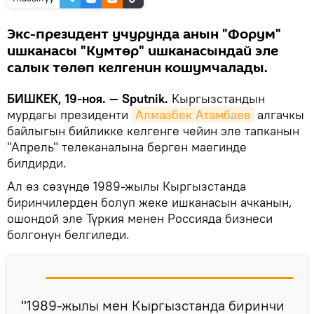
Экс-президент учурунда анын "Форум"
ишканасы "Кумтөр" ишканасындай эле
салык төлөп келгенин кошумчалады.
БИШКЕК, 19-ноя. — Sputnik.
Кыргызстандын
мурдагы президенти
Алмазбек Атамбаев
алгачкы
байлыгын бийликке келгенге чейин эле тапканын
"Апрель" телеканалына берген маегинде
билдирди.
Ал өз сөзүндө 1989-жылы Кыргызстанда
биринчилерден болуп жеке ишканасын ачканын,
ошондой эле Түркия менен Россияда бизнеси
болгонун белгиледи.
"1989-жылы мен Кыргызстанда биринчи