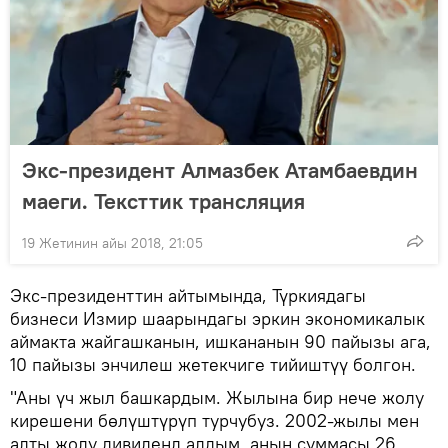
Экс-президент Алмазбек Атамбаевдин
маеги. Тексттик трансляция
19 Жетинин айы 2018, 21:05
Экс-президенттин айтымында, Түркиядагы
бизнеси Измир шаарындагы эркин экономикалык
аймакта жайгашканын, ишкананын 90 пайызы ага,
10 пайызы энчилеш жетекчиге тийиштүү болгон.
"Аны үч жыл башкардым. Жылына бир нече жолу
кирешени бөлүштүрүп турчубуз. 2002-жылы мен
алты жолу дивиденд алдым, анын суммасы 26