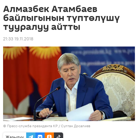
Алмазбек Атамбаев
байлыгынын түптөлүшү
тууралуу айтты
21:33 19.11.2018
©
Пресс-служба президента КР / Султан Досалиев
Жазылуу