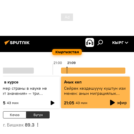
КЫРГ
Кыргызстан
21:00
21:09
дь в курсе
Ачык кеп
азмер страны в науке не
Сейрек кездешүүчү куштун изи
еет значения» — три
менен: анын миграциялык
сперта о сотрудничестве
жолу эмнеден кабар берет?
эфир
:05
21:05
43 мин
43 мин
ссии и Кыргызстана в
разовании и исследованиях
Кечээ
Бүгүн
г. Бишкек
89.3