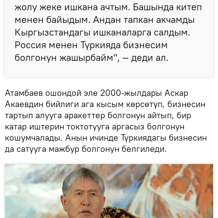
жолу жеке ишкана ачтым. Башында китеп
менен байыдым. Андан тапкан акчамды
Кыргызстандагы ишканаларга салдым.
Россия менен Түркияда бизнесим
болгонун жашырбайм", — деди ал.
Атамбаев ошондой эле 2000-жылдары Аскар
Акаевдин бийлиги ага кысым көрсөтүп, бизнесин
тартып алууга аракеттер болгонун айтып, бир
катар иштерин токтотууга аргасыз болгонун
кошумчалады. Анын ичинде Түркиядагы бизнесин
да сатууга мажбур болгонун белгиледи.