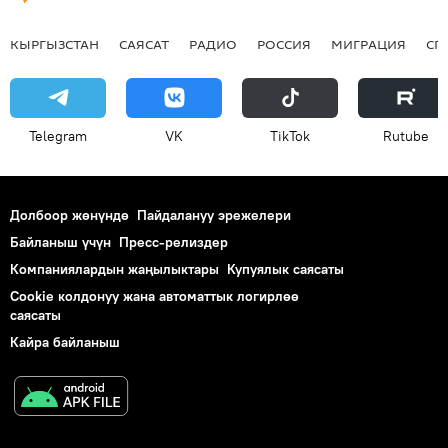
КЫРГЫЗСТАН
САЯСАТ
РАДИО
РОССИЯ
МИГРАЦИЯ
СП
Telegram
VK
ТikТоk
Rutube
Долбоор жөнүндө
Пайдалануу эрежелери
Байланыш үчүн
Пресс-релиздер
Компаниялардын жаңылыктары
Купуялык саясаты
Cookie колдонуу жана автоматтык логирлөө
саясаты
Кайра байланыш