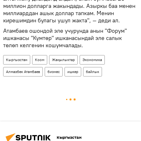
миллион долларга жакындады. Азыркы баа менен
миллиарддан ашык доллар тапкам. Менин
кирешимдин булагы ушул жакта", — деди ал.
Атамбаев ошондой эле учурунда анын "Форум"
ишканасы "Кумтөр" ишканасындай эле салык
төлөп келгенин кошумчалады.
Кыргызстан
Коом
Жаңылыктар
Экономика
Алмазбек Атамбаев
бизнес
ишкер
байлык
Кыргызстан