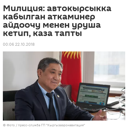
Милиция: автокырсыкка
кабылган аткаминер
айдоочу менен уруша
кетип, каза тапты
00:06 22.10.2018
© Фото / пресс-служба ГП "Кыргызаэронавигация"