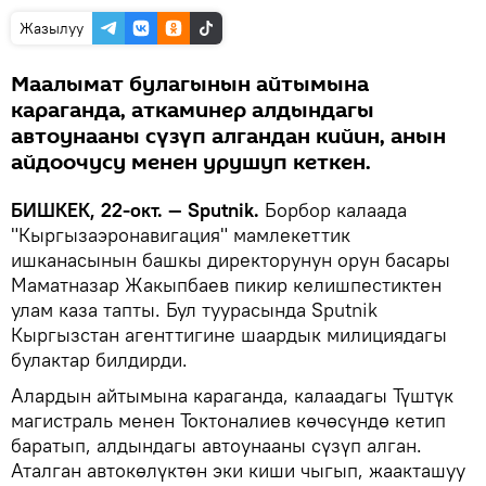
Жазылуу
Маалымат булагынын айтымына
караганда, аткаминер алдындагы
автоунааны сүзүп алгандан кийин, анын
айдоочусу менен урушуп кеткен.
БИШКЕК, 22-окт. — Sputnik.
Борбор калаада
"Кыргызаэронавигация" мамлекеттик
ишканасынын башкы директорунун орун басары
Маматназар Жакыпбаев пикир келишпестиктен
улам каза тапты. Бул туурасында Sputnik
Кыргызстан агенттигине шаардык милициядагы
булактар билдирди.
Алардын айтымына караганда, калаадагы Түштүк
магистраль менен Токтоналиев көчөсүндө кетип
баратып, алдындагы автоунааны сүзүп алган.
Аталган автокөлүктөн эки киши чыгып, жаакташуу