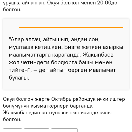
урушка айланган. Окуя болжол менен 20:00дө
болгон.
"Алар алгач, айтышып, андан соң
мушташа кетишкен. Бизге жеткен азыркы
маалыматтарга караганда, Жакыпбаев
жол четиндеги бордюрга башы менен
тийген", — деп айтып берген маалымат
булагы.
Окуя болгон жерге Октябрь райондук ички иштер
бөлүмүнүн кызматкерлери барганда,
Жакыпбаевдин автоунаасынын ичинде аялы
болгон.