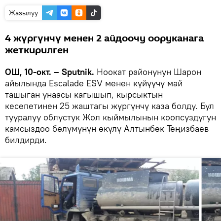
Жазылуу
4 жүргүнчү менен 2 айдоочу ооруканага
жеткирилген
ОШ, 10-окт. – Sputnik.
Ноокат районунун Шарон
айылында Escalade ESV менен күйүүчү май
ташыган унаасы кагышып, кырсыктын
кесепетинен 25 жаштагы жүргүнчү каза болду. Бул
тууралуу облустук Жол кыймылынын коопсуздугун
камсыздоо бөлүмүнүн өкүлү Алтынбек Теңизбаев
билдирди.