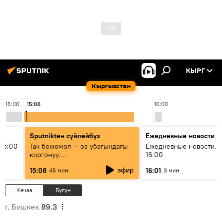
КЫРГ
Кыргызстан
15:00
15:08
16:00
Sputnikteн сүйлөйбүз
Ежедневные новости
15:00
Так божомол — өз убагындагы
Ежедневные новости. 
коргонуу:
16:00
гидрометеорологиялык кызмат
эфир
15:08
16:01
45 мин
3 мин
кантип өркүндөтүлүүдө
Кечээ
Бүгүн
г. Бишкек
89.3