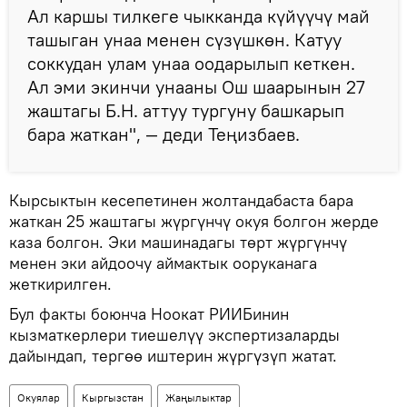
Ал каршы тилкеге чыкканда күйүүчү май
ташыган унаа менен сүзүшкөн. Катуу
соккудан улам унаа оодарылып кеткен.
Ал эми экинчи унааны Ош шаарынын 27
жаштагы Б.Н. аттуу тургуну башкарып
бара жаткан", — деди Теңизбаев.
Кырсыктын кесепетинен жолтандабаста бара
жаткан 25 жаштагы жүргүнчү окуя болгон жерде
каза болгон. Эки машинадагы төрт жүргүнчү
менен эки айдоочу аймактык ооруканага
жеткирилген.
Бул факты боюнча Ноокат РИИБинин
кызматкерлери тиешелүү экспертизаларды
дайындап, тергөө иштерин жүргүзүп жатат.
Окуялар
Кыргызстан
Жаңылыктар