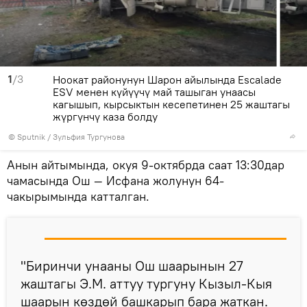
1
/3
Ноокат районунун Шарон айылында Escalade
ESV менен күйүүчү май ташыган унаасы
кагышып, кырсыктын кесепетинен 25 жаштагы
жүргүнчү каза болду
©
Sputnik
/ Зульфия Тургунова
Анын айтымында, окуя 9-октябрда саат 13:30дар
чамасында Ош — Исфана жолунун 64-
чакырымында катталган.
"Биринчи унааны Ош шаарынын 27
жаштагы Э.М. аттуу тургуну Кызыл-Кыя
шаарын көздөй башкарып бара жаткан.