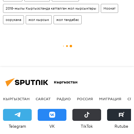
2018-жылы Кыргызстанда катталган жол кырсыктары
Ноокат
оорукана
жол кырсык
жол тандабас
Кыргызстан
КЫРГЫЗСТАН
САЯСАТ
РАДИО
РОССИЯ
МИГРАЦИЯ
СП
Telegram
VK
ТikТоk
Rutube