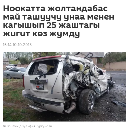
Ноокатта жолтандабас
май ташуучу унаа менен
кагышып 25 жаштагы
жигит көз жумду
16:14 10.10.2018
©
Sputnik
/ Зульфия Тургунова