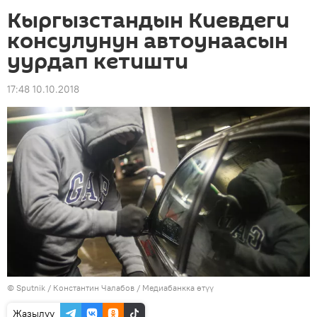
Кыргызстандын Киевдеги
консулунун автоунаасын
уурдап кетишти
17:48 10.10.2018
©
Sputnik
/ Константин Чалабов
/
Медиабанкка өтүү
Жазылуу