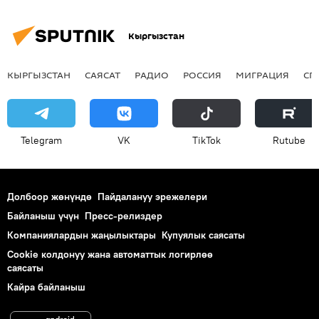
Кыргызстан
КЫРГЫЗСТАН
САЯСАТ
РАДИО
РОССИЯ
МИГРАЦИЯ
СП
Telegram
VK
ТikТоk
Rutube
Долбоор жөнүндө
Пайдалануу эрежелери
Байланыш үчүн
Пресс-релиздер
Компаниялардын жаңылыктары
Купуялык саясаты
Cookie колдонуу жана автоматтык логирлөө
саясаты
Кайра байланыш