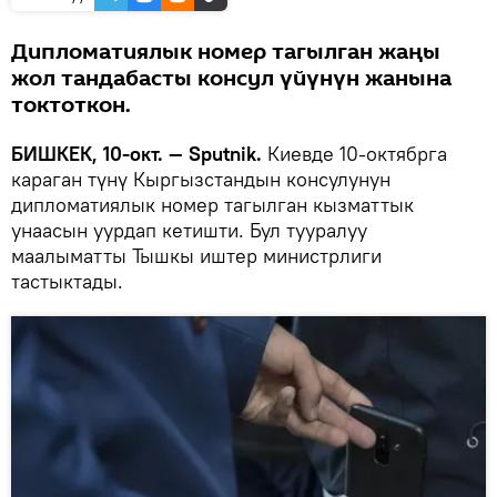
Дипломатиялык номер тагылган жаңы
жол тандабасты консул үйүнүн жанына
токтоткон.
БИШКЕК, 10-окт. — Sputnik.
Киевде 10-октябрга
караган түнү Кыргызстандын консулунун
дипломатиялык номер тагылган кызматтык
унаасын уурдап кетишти. Бул тууралуу
маалыматты Тышкы иштер министрлиги
тастыктады.