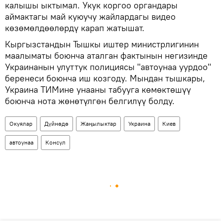
калышы ыктымал. Укук коргоо органдары
аймактагы май куюучу жайлардагы видео
көзөмөлдөөлөрдү карап жатышат.
Кыргызстандын Тышкы иштер министрлигинин
маалыматы боюнча аталган фактынын негизинде
Украинанын улуттук полициясы "автоунаа уурдоо"
беренеси боюнча иш козгоду. Мындан тышкары,
Украина ТИМине унааны табууга көмөктөшүү
боюнча нота жөнөтүлгөн белгилүү болду.
Окуялар
Дүйнөдө
Жаңылыктар
Украина
Киев
автоунаа
Консул