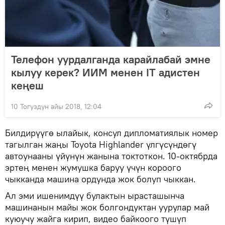
Телефон уурдалганда карайлабай эмне
кылуу керек? ИИМ менен IT адистен
кеңеш
10 Тогуздун айы 2018, 12:04
Билдирүүгө ылайык, консул дипломатиялык номер
тагылган жаңы Toyota Highlander үлгүсүндөгү
автоунааны үйүнүн жанына токтоткон. 10-октябрда
эртең менен жумушка баруу үчүн короого
чыкканда машина ордунда жок болуп чыккан.
Ал эми ишенимдүү булактын ырасташынча
машинанын майы жок болгондуктан уурулар май
куюучу жайга кирип, видео байкоого түшүп