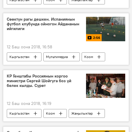
маалымат
эреже
билдирүү
Сөөктүн рагы дешкен. Испаниянын
футбол клубунда ойногон Айдананын
ийгилиги
2:56
12 Баш оона 2018, 16:58
Кыргызстан
Мультимедиа
Коом
Спорт
Видео
Жаңылыктар
Испания
Айдана Оторбаева
КР Генштабы Россиянын коргоо
министри Сергей Шойгуга боз үй
футболчу
белек кылды. Сүрөт
12 Баш оона 2018, 16:19
Кыргызстан
Коом
Жаңылыктар
Генералдык штаб
Боз үй
Россия