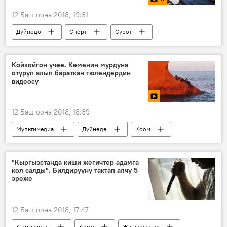
12 Баш оона 2018, 19:31
Дүйнөдө
Спорт
Сүрөт
Жаңылыктар
Мультимедиа
Кытай
Пекин
Койкойгон үчөө. Кеменин мурдуна
отуруп алып бараткан тюлендердин
Олимпиадалык оюндар
курулуш
видеосу
12 Баш оона 2018, 18:39
Мультимедиа
Дүйнөдө
Коом
Видео
Видеоклуб
Жаңылыктар
Австралия
саякат
кеме
"Кыргызстанда киши жегичтер адамга
кол салды". Билдирүүнү тактап алчу 5
тюлень
эреже
12 Баш оона 2018, 17:47
Кыргызстан
Коом
Жаңылыктар