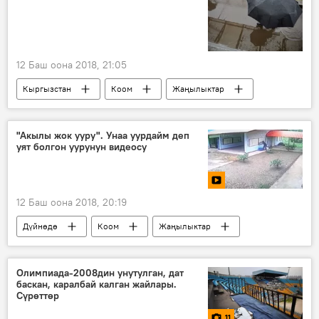
12 Баш оона 2018, 21:05
Кыргызстан
Коом
Жаңылыктар
аба ырайы
"Акылы жок ууру". Унаа уурдайм деп
уят болгон уурунун видеосу
12 Баш оона 2018, 20:19
Дүйнөдө
Коом
Жаңылыктар
Мультимедиа
Видео
уурулук
гараж
эшик
Олимпиада-2008дин унутулган, дат
баскан, каралбай калган жайлары.
Сүрөттөр
11