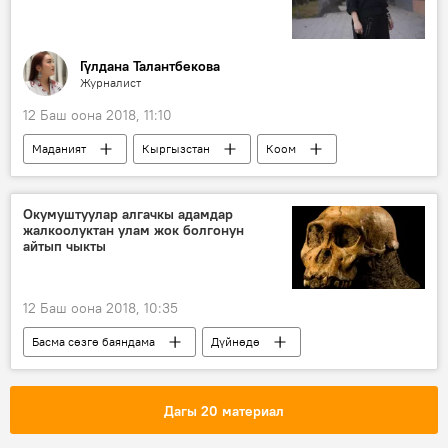
Гүлдана Талантбекова
Журналист
12 Баш оона 2018, 11:10
Маданият
Кыргызстан
Коом
Жаңылыктар
Роза Отунбаева
Өмүрбек Жанышев
Гүлнур Сатылганова
Окумуштуулар алгачкы адамдар
жалкоолуктан улам жок болгонун
ырчы
ысым
Саясат
айтып чыкты
12 Баш оона 2018, 10:35
Басма сөзгө баяндама
Дүйнөдө
Коом
Жаңылыктар
Австралия
окумуштуулар
изилдөө
Дагы 20 материал