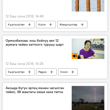
12 Баш оона 2018, 14:48
Кыргызстан
Коом
Жаңылыктар
аукцион
тамеки
Россия
Ормонбекова: кош бойлуу аял 12
жумага чейин каттоого турушу шарт
12 Баш оона 2018, 14:26
Кыргызстан
Радио
Коом
Төрөт үйү
кош бойлуу
каттоо
Аксыда бүгүн эртең менен чагылган
тийип, 38 жаштагы киши каза тапты