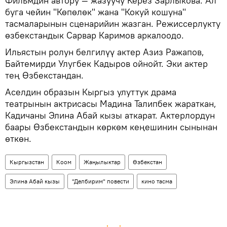
Фильмдин автору — жазуучу Керез Зарлыкова. Ал
буга чейин "Көпөлөк" жана "Кокуй кошуна"
тасмаларынын сценарийин жазган. Режиссерлукту
өзбекстандык Сарвар Каримов аркалоодо.
Ильястын ролун белгилүү актер Азиз Ражапов,
Байтемирди Улугбек Кадыров ойнойт. Эки актер
тең Өзбекстандан.
Аселдин образын Кыргыз улуттук драма
театрынын актрисасы Мадина Талипбек жараткан,
Кадичаны Элина Абай кызы аткарат. Актерлордун
баары Өзбекстандын көркөм кеңешинин сынынан
өткөн.
Кыргызстан
Коом
Жаңылыктар
Өзбекстан
Элина Абай кызы
"Делбирим" повести
кино тасма