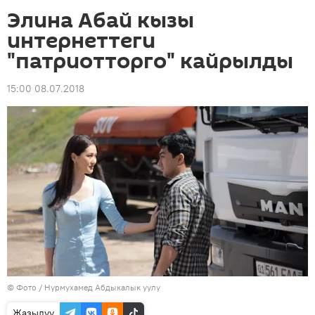
Элина Абай кызы
интернеттеги
"патриотторго" кайрылды
15:00 08.07.2018
© Фото / Нурмухамед Абдыкалык уулу
Жазылуу