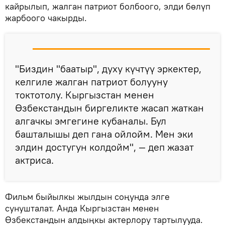
кайрылып, жалган патриот болбоого, элди бөлүп
жарбоого чакырды.
"Биздин "баатыр", духу күчтүү эркектер,
келгиле жалган патриот болууну
токтотолу. Кыргызстан менен
Өзбекстандын биргеликте жасап жаткан
алгачкы эмгегине кубаналы. Бул
башталышы деп гана ойлойм. Мен эки
элдин достугун колдойм", — деп жазат
актриса.
Фильм быйылкы жылдын соңунда элге
сунушталат. Анда Кыргызстан менен
Өзбекстандын алдыңкы актерлору тартылууда.