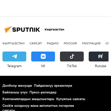
Кыргызстан
КЫРГЫЗСТАН
САЯСАТ
РАДИО
РОССИЯ
МИГРАЦИЯ
СП
Telegram
VK
ТikТоk
Rutube
Долбоор жөнүндө
Пайдалануу эрежелери
Байланыш үчүн
Пресс-релиздер
Компаниялардын жаңылыктары
Купуялык саясаты
Cookie колдонуу жана автоматтык логирлөө
саясаты