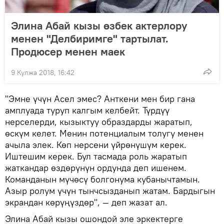
Элина Абай кызы өзбек актерлору
менен "Делбиримге" тартылат.
Продюсер менен маек
9 Кулжа 2018, 16:42
"Эмне үчүн Асел эмес? Анткени мен бир гана
амплуада туруп калгым келбейт. Түрдүү
нерселерди, кызыктуу образдарды жаратып,
өскүм келет. Менин потенциалым толугу менен
ачыла элек. Көп нерсени үйрөнүшүм керек.
Иштешим керек. Бул тасмада роль жаратып
жаткандар өздөрүнүн ордунда деп ишенем.
Команданын мүчөсү болгонума кубанычтамын.
Азыр ролум үчүн тынчсызданып жатам. Бардыгын
экрандан көрүңүздөр", — деп жазат ал.
Элина Абай кызы ошондой эле эркектерге