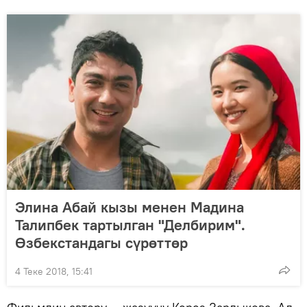
Элина Абай кызы менен Мадина
Талипбек тартылган "Делбирим".
Өзбекстандагы сүрөттөр
4 Теке 2018, 15:41