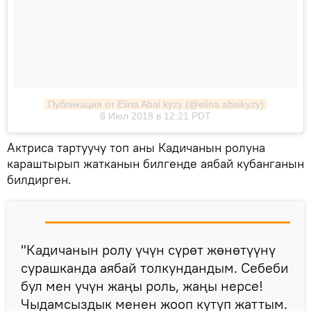
Публикация от Elina Abai kyzy (@elina.abaikyzy)
8 Июл 2018 в 12:21 PDT
Актриса тартуучу топ аны Кадичанын ролуна
караштырып жатканын билгенде аябай кубанганын
билдирген.
"Кадичанын ролу үчүн сүрөт жөнөтүүнү
сурашканда аябай толкундандым. Себеби
бул мен үчүн жаңы роль, жаңы нерсе!
Чыдамсыздык менен жооп күтүп жаттым.