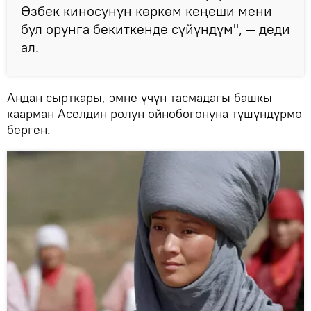
Өзбек киносунун көркөм кеңеши мени
бул орунга бекиткенде сүйүндүм", — деди
ал.
Андан сырткары, эмне үчүн тасмадагы башкы
каарман Аселдин ролун ойнобогонуна түшүндүрмө
берген.