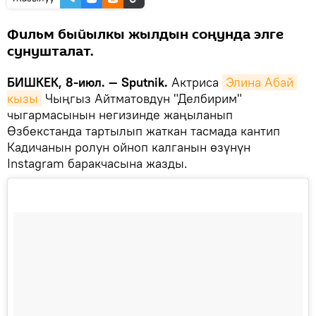
Фильм быйылкы жылдын соңунда элге
сунушталат.
БИШКЕК, 8-июл. — Sputnik.
Актриса
Элина Абай 
кызы
Чыңгыз Айтматовдун "Делбирим"
чыгармасынын негизинде жаңыланып
Өзбекстанда тартылып жаткан тасмада кантип
Кадичанын ролун ойноп калганын өзүнүн
Instagram баракчасына жазды.