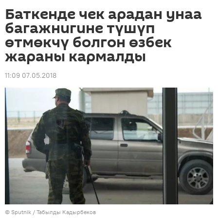
Баткенде чек арадан унаа
багажнигине түшүп
өтмөкчү болгон өзбек
жараны кармалды
11:09 07.05.2018
©
Sputnik / Табылды Кадырбеков