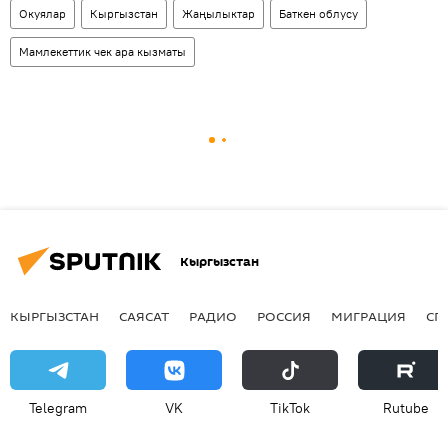
Окуялар
Кыргызстан
Жаңылыктар
Баткен облусу
Мамлекеттик чек ара кызматы
Кыргызстан
КЫРГЫЗСТАН
САЯСАТ
РАДИО
РОССИЯ
МИГРАЦИЯ
СП
Telegram
VK
ТikТоk
Rutube