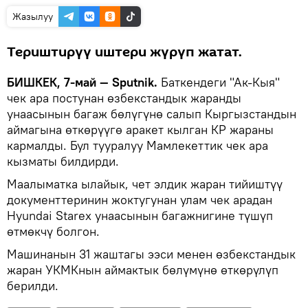
Жазылуу
Териштирүү иштери жүрүп жатат.
БИШКЕК, 7-май — Sputnik.
Баткендеги "Ак-Кыя"
чек ара постунан өзбекстандык жаранды
унаасынын багаж бөлүгүнө салып Кыргызстандын
аймагына өткөрүүгө аракет кылган КР жараны
кармалды. Бул тууралуу Мамлекеттик чек ара
кызматы билдирди.
Маалыматка ылайык, чет элдик жаран тийиштүү
документтеринин жоктугунан улам чек арадан
Hyundai Starex унаасынын багажнигине түшүп
өтмөкчү болгон.
Машинанын 31 жаштагы ээси менен өзбекстандык
жаран УКМКнын аймактык бөлүмүнө өткөрүлүп
берилди.