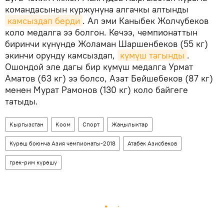
командасынын куржунуна алгачкы алтынды
камсыздап берди
. Ал эми Каныбек Жолчубеков
коло медалга ээ болгон. Кечээ, чемпионаттын
биринчи күнүндө Жоламан Шаршенбеков (55 кг)
экинчи орунду камсыздап,
күмүш тагынды
.
Ошондой эле дагы бир күмүш медалга Урмат
Аматов (63 кг) ээ болсо, Азат Бейшебеков (87 кг)
менен Мурат Рамонов (130 кг) коло байгеге
татыды.
Кыргызстан
Коом
Спорт
Жаңылыктар
Күрөш боюнча Азия чемпионаты-2018
Атабек Азисбеков
грек-рим күрөшү