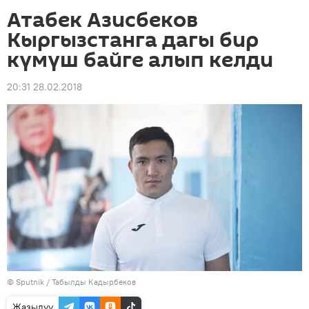
Атабек Азисбеков
Кыргызстанга дагы бир
күмүш байге алып келди
20:31 28.02.2018
©
Sputnik / Табылды Кадырбеков
Жазылуу