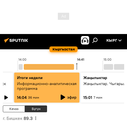
КЫРГ
Кыргызстан
14:00
14:41
15:00
Итоги недели
Жаңылыктар
уск
Информационно-аналитическая
Жаңылыктар. Чыгарыл
программа
эфир
14:04
15:01
36 мин
7 мин
Кечээ
Бүгүн
г. Бишкек
89.3