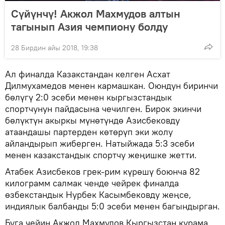
Сүйүнчү! Акжол Махмудов алтын
тагынып Азия чемпиону болду
28 Бирдин айы 2018, 19:38
Ал финалда Казакстандан келген Асхат
Дилмухамедов менен кармашкан. Оюндун биринчи
бөлүгү 2:0 эсеби менен кыргызстандык
спортчунун пайдасына чечилген. Бирок экинчи
бөлүктүн акыркы мүнөтүндө Азисбековду
атаандашы партерден көтөрүп эки жолу
айландырып жиберген. Натыйжада 5:3 эсеби
менен казакстандык спортчу жеңишке жетти.
Атабек Азисбеков грек-рим күрөшү боюнча 82
килограмм салмак ченде чейрек финалда
өзбекстандык Нурбек Касымбековду жеңсе,
индиялык балбанды 5:0 эсеби менен багындырган.
Буга чейин Акжол Махмудов Кыргызстан курама