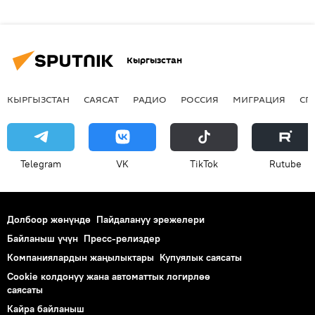
Кыргызстан
КЫРГЫЗСТАН
САЯСАТ
РАДИО
РОССИЯ
МИГРАЦИЯ
СП
Telegram
VK
ТikТоk
Rutube
Долбоор жөнүндө
Пайдалануу эрежелери
Байланыш үчүн
Пресс-релиздер
Компаниялардын жаңылыктары
Купуялык саясаты
Cookie колдонуу жана автоматтык логирлөө
саясаты
Кайра байланыш