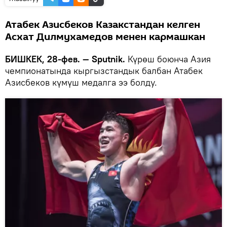
Атабек Азисбеков Казакстандан келген
Асхат Дилмухамедов менен кармашкан
БИШКЕК, 28-фев. — Sputnik.
Күрөш боюнча Азия
чемпионатында кыргызстандык балбан Атабек
Азисбеков күмүш медалга ээ болду.