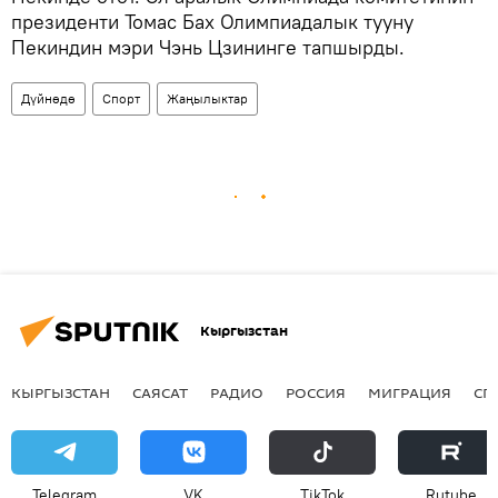
президенти Томас Бах Олимпиадалык тууну
Пекиндин мэри Чэнь Цзининге тапшырды.
Дүйнөдө
Спорт
Жаңылыктар
Кыргызстан
КЫРГЫЗСТАН
САЯСАТ
РАДИО
РОССИЯ
МИГРАЦИЯ
СП
Telegram
VK
ТikТоk
Rutube