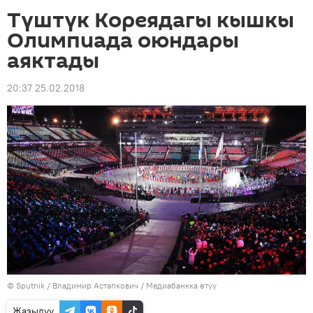
Түштүк Кореядагы кышкы
Олимпиада оюндары
аяктады
20:37 25.02.2018
©
Sputnik
/ Владимир Астапкович
/
Медиабанкка өтүү
Жазылуу