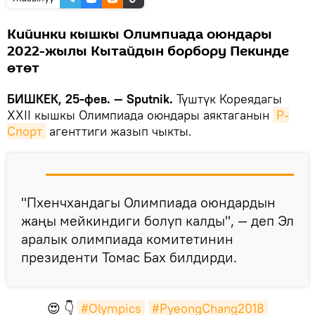
Кийинки кышкы Олимпиада оюндары
2022-жылы Кытайдын борбору Пекинде
өтөт
БИШКЕК, 25-фев. — Sputnik.
Түштүк Кореядагы
XXII кышкы Олимпиада оюндары аяктаганын
Р-
Спорт
агенттиги жазып чыкты.
"Пхенчхандагы Олимпиада оюндардын
жаңы мейкиндиги болуп калды", — деп Эл
аралык олимпиада комитетинин
президенти Томас Бах билдирди.
😍 👇
#Olympics
#PyeongChang2018