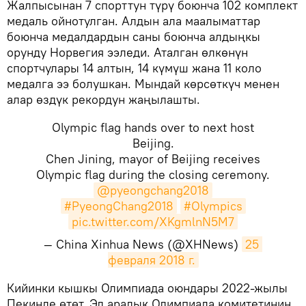
​Жалпысынан 7 спорттун түрү боюнча 102 комплект
медаль ойнотулган. Алдын ала маалыматтар
боюнча медалдардын саны боюнча алдыңкы
орунду Норвегия ээледи. Аталган өлкөнүн
спортчулары 14 алтын, 14 күмүш жана 11 коло
медалга ээ болушкан. Мындай көрсөткүч менен
алар өздүк рекордун жаңылашты.
Olympic flag hands over to next host
Beijing.
Chen Jining, mayor of Beijing receives
Olympic flag during the closing ceremony.
@pyeongchang2018
#PyeongChang2018
#Olympics
pic.twitter.com/XKgmlnN5M7
— China Xinhua News (@XHNews)
25 
февраля 2018 г.
​Кийинки кышкы Олимпиада оюндары 2022-жылы
Пекинде өтөт. Эл аралык Олимпиада комитетинин