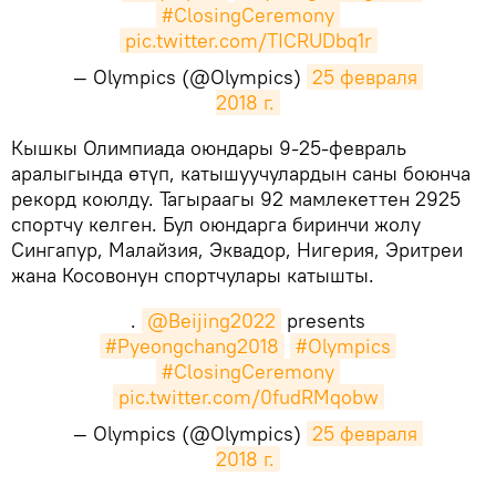
#ClosingCeremony
pic.twitter.com/TICRUDbq1r
— Olympics (@Olympics)
25 февраля 
2018 г.
​Кышкы Олимпиада оюндары 9-25-февраль
аралыгында өтүп, катышуучулардын саны боюнча
рекорд коюлду. Тагыраагы 92 мамлекеттен 2925
спортчу келген. Бул оюндарга биринчи жолу
Сингапур, Малайзия, Эквадор, Нигерия, Эритреи
жана Косовонун спортчулары катышты.
.
@Beijing2022
presents
#Pyeongchang2018
#Olympics
#ClosingCeremony
pic.twitter.com/0fudRMqobw
— Olympics (@Olympics)
25 февраля 
2018 г.