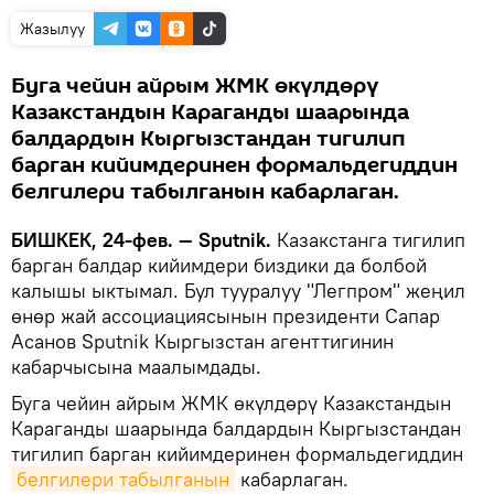
Жазылуу
Буга чейин айрым ЖМК өкүлдөрү
Казакстандын Караганды шаарында
балдардын Кыргызстандан тигилип
барган кийимдеринен формальдегиддин
белгилери табылганын кабарлаган.
БИШКЕК, 24-фев. — Sputnik.
Казакстанга тигилип
барган балдар кийимдери биздики да болбой
калышы ыктымал. Бул тууралуу "Легпром" жеңил
өнөр жай ассоциациясынын президенти Сапар
Асанов Sputnik Кыргызстан агенттигинин
кабарчысына маалымдады.
Буга чейин айрым ЖМК өкүлдөрү Казакстандын
Караганды шаарында балдардын Кыргызстандан
тигилип барган кийимдеринен формальдегиддин
белгилери табылганын
кабарлаган.