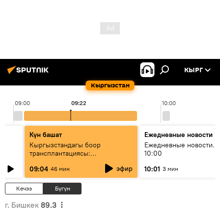
КЫРГ
Кыргызстан
09:00
09:22
10:00
Күн башат
Ежедневные новости
Кыргызстандагы боор
Ежедневные новости. 
трансплантациясы:
10:00
жетишкендиктер жана өнүгүү
эфир
09:04
10:01
46 мин
3 мин
келечеги
Кечээ
Бүгүн
г. Бишкек
89.3