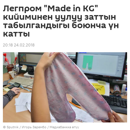
Легпром "Мade in KG"
кийиминен уулуу заттын
табылгандыгы боюнча үн
катты
20:18 24.02.2018
©
Sputnik
/ Игорь Зарембо
/
Медиабанкка өтүү