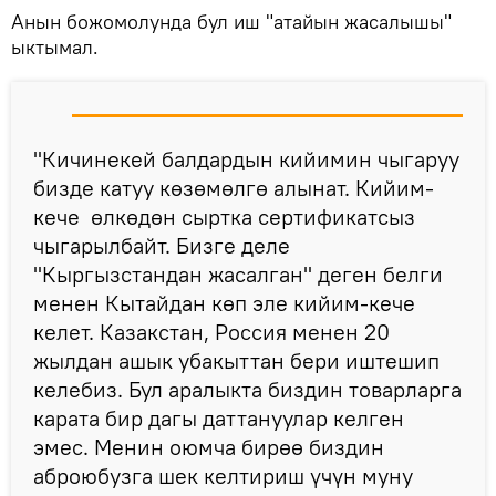
Анын божомолунда бул иш "атайын жасалышы"
ыктымал.
"Кичинекей балдардын кийимин чыгаруу
бизде катуу көзөмөлгө алынат. Кийим-
кече өлкөдөн сыртка сертификатсыз
чыгарылбайт. Бизге деле
"Кыргызстандан жасалган" деген белги
менен Кытайдан көп эле кийим-кече
келет. Казакстан, Россия менен 20
жылдан ашык убакыттан бери иштешип
келебиз. Бул аралыкта биздин товарларга
карата бир дагы даттануулар келген
эмес. Менин оюмча бирөө биздин
аброюбузга шек келтириш үчүн муну