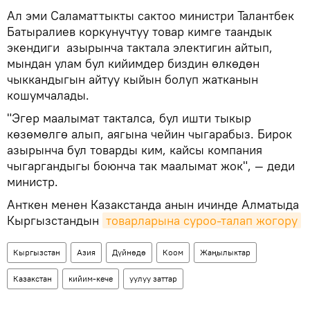
Ал эми Саламаттыкты сактоо министри Талантбек
Батыралиев коркунучтуу товар кимге таандык
экендиги азырынча тактала электигин айтып,
мындан улам бул кийимдер биздин өлкөдөн
чыккандыгын айтуу кыйын болуп жатканын
кошумчалады.
"Эгер маалымат такталса, бул ишти тыкыр
көзөмөлгө алып, аягына чейин чыгарабыз. Бирок
азырынча бул товарды ким, кайсы компания
чыгаргандыгы боюнча так маалымат жок", — деди
министр.
Анткен менен Казакстанда анын ичинде Алматыда
Кыргызстандын
товарларына суроо-талап жогору
Кыргызстан
Азия
Дүйнөдө
Коом
Жаңылыктар
Казакстан
кийим-кече
уулуу заттар