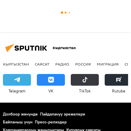
Кыргызстан
КЫРГЫЗСТАН
САЯСАТ
РАДИО
РОССИЯ
МИГРАЦИЯ
СП
Telegram
VK
ТikТоk
Rutube
Долбоор жөнүндө
Пайдалануу эрежелери
Байланыш үчүн
Пресс-релиздер
Компаниялардын жаңылыктары
Купуялык саясаты