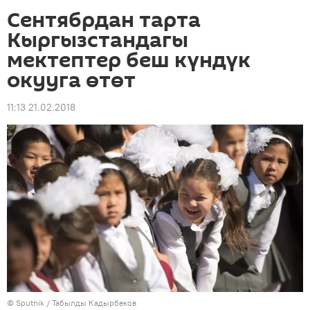
Сентябрдан тарта
Кыргызстандагы
мектептер беш күндүк
окууга өтөт
11:13 21.02.2018
©
Sputnik / Табылды Кадырбеков