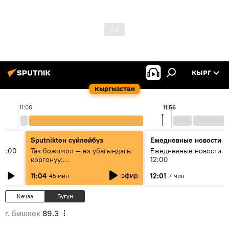
КЫРГ
Кыргызстан
11:00
11:56
Sputnikteн сүйлөйбүз
Ежедневные новости
11:00
Так божомол — өз убагындагы
Ежедневные новости. 
коргонуу:
12:00
гидрометеорологиялык кызмат
эфир
11:04
12:01
45 мин
7 мин
кантип өркүндөтүлүүдө
Кечээ
Бүгүн
г. Бишкек
89.3