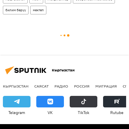
билим берүү
мектеп
Кыргызстан
КЫРГЫЗСТАН
САЯСАТ
РАДИО
РОССИЯ
МИГРАЦИЯ
СП
Telegram
VK
ТikТоk
Rutube