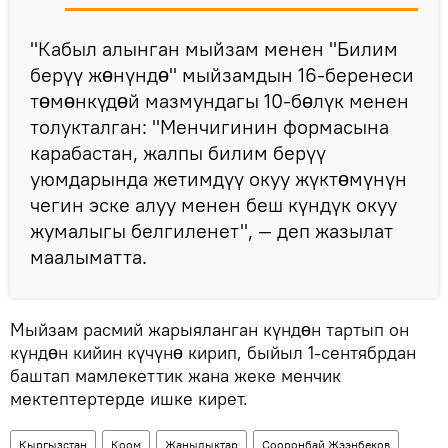
"Кабыл алынган мыйзам менен "Билим
берүү жɵнүндɵ" мыйзамдын 16-беренеси
тɵмɵнкүдɵй мазмундагы 10-бɵлүк менен
толукталган: "Менчигинин формасына
карабастан, жалпы билим берүү
уюмдарында жетимдүү окуу жүктɵмүнүн
чегин эске алуу менен беш күндүк окуу
жумалыгы белгиленет", — деп жазылат
маалыматта.
Мыйзам расмий жарыяланган күндɵн тартып он
күндɵн кийин күчүнɵ кирип, быйыл 1-сентябрдан
баштап мамлекеттик жана жеке менчик
мектептертерде ишке кирет.
Кыргызстан
Коом
Жаңылыктар
Сооронбай Жээнбеков