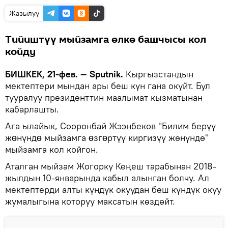
Жазылуу
Тийиштүү мыйзамга өлкө башчысы кол
койду
БИШКЕК, 21-фев. — Sputnik.
Кыргызстандын
мектептери мындан ары беш күн гана окуйт. Бул
тууралуу президенттин маалымат кызматынан
кабарлашты.
Ага ылайык, Сооронбай Жээнбеков "Билим берүү
жɵнүндɵ мыйзамга ɵзгɵртүү киргизүү жөнүндө"
мыйзамга кол койгон.
Аталган мыйзам Жогорку Кеңеш тарабынан 2018-
жылдын 10-январында кабыл алынган болчу. Ал
мектептерди алты күндүк окуудан беш күндүк окуу
жумалыгына которуу максатын көздөйт.