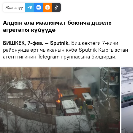
Жазылуу
Алдын ала маалымат боюнча дизель
агрегаты күйүүдө
БИШКЕК, 7-фев. — Sputnik.
Бишкектеги 7-кичи
районунда өрт чыкканын күбө Sputnik Кыргызстан
агенттигинин Telegram группасына билдирди.