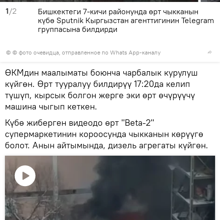
1
/2
Бишкектеги 7-кичи районунда өрт чыкканын
күбө Sputnik Кыргызстан агенттигинин Telegram
группасына билдирди
© © фото очевидца, отправленное по Whats App-каналу
ӨКМдин маалыматы боюнча чарбалык курулуш
күйгөн. Өрт тууралуу билдирүү 17:20да келип
түшүп, кырсык болгон жерге эки өрт өчүрүүчү
машина чыгып кеткен.
Күбө жиберген видеодо өрт "Beta-2"
супермаркетинин короосунда чыкканын көрүүгө
болот. Анын айтымында, дизель агрегаты күйгөн.
Видеону
көрсөтүү