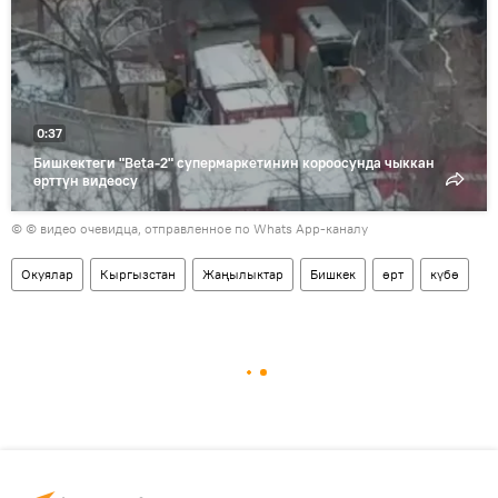
0:37
Бишкектеги "Beta-2" супермаркетинин короосунда чыккан
өрттүн видеосу
© © видео очевидца, отправленное по Whats App-каналу
Окуялар
Кыргызстан
Жаңылыктар
Бишкек
өрт
күбө