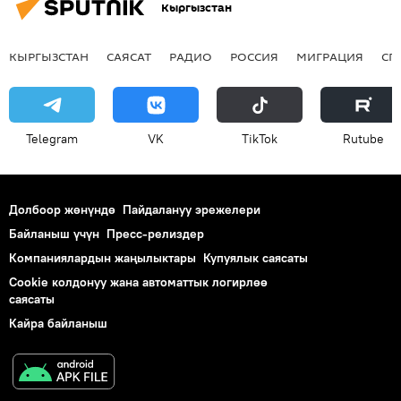
Кыргызстан
КЫРГЫЗСТАН
САЯСАТ
РАДИО
РОССИЯ
МИГРАЦИЯ
СП
Telegram
VK
ТikТоk
Rutube
Долбоор жөнүндө
Пайдалануу эрежелери
Байланыш үчүн
Пресс-релиздер
Компаниялардын жаңылыктары
Купуялык саясаты
Cookie колдонуу жана автоматтык логирлөө
саясаты
Кайра байланыш