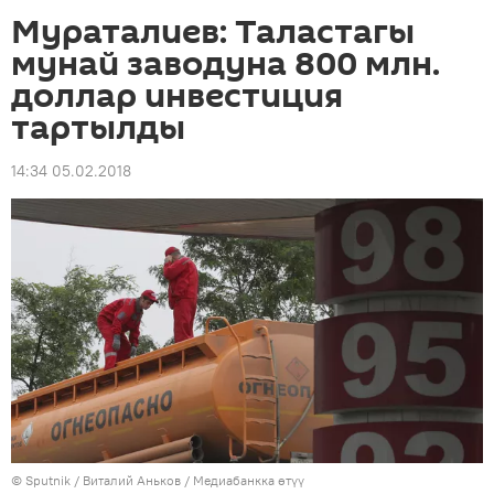
Мураталиев: Таластагы
мунай заводуна 800 млн.
доллар инвестиция
тартылды
14:34 05.02.2018
©
Sputnik
/ Виталий Аньков
/
Медиабанкка өтүү