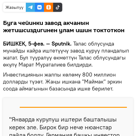
Жазылуу
Буга чейинки завод акчанын
жетишсиздигинен улам ишин токтоткон
БИШКЕК, 5-фев. — Sputnik.
Талас облусунда
мунайды кайра иштетүүчү завод куруу пландалып
жатат. Бул тууралуу өкмөттүн Талас облусундагы
өкүлү Марат Мураталиев билдирди.
Инвестициянын жалпы көлөмү 800 миллион
долларды түзөт. Жаңы ишкана "Маймак" эркин
соода аймагынын базасында ишке берилет.
"Январда курулуш иштери башталышы
керек эле. Бирок бир нече нюанстар
пайда болду. Германия башкы инвестор