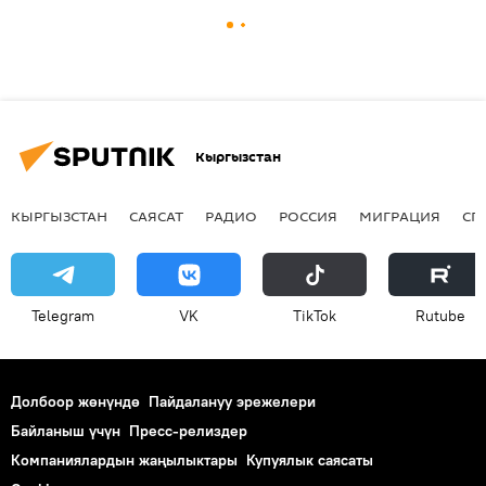
Кыргызстан
КЫРГЫЗСТАН
САЯСАТ
РАДИО
РОССИЯ
МИГРАЦИЯ
СП
Telegram
VK
ТikТоk
Rutube
Долбоор жөнүндө
Пайдалануу эрежелери
Байланыш үчүн
Пресс-релиздер
Компаниялардын жаңылыктары
Купуялык саясаты