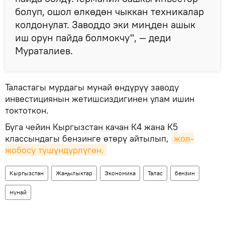
болуп, ошол өлкөдөн чыккан техникалар
колдонулат. Заводдо эки миңден ашык
иш орун пайда болмокчу", — деди
Мураталиев.
Таластагы мурдагы мунай өндүрүү заводу
инвестициянын жетишсиздигинен улам ишин
токтоткон.
Буга чейин Кыргызстан качан К4 жана К5
классындагы бензинге өтөрү айтылып,
жол-
жобосу түшүндүрлүгөн.
Кыргызстан
Жаңылыктар
Экономика
Талас
бензин
мунай