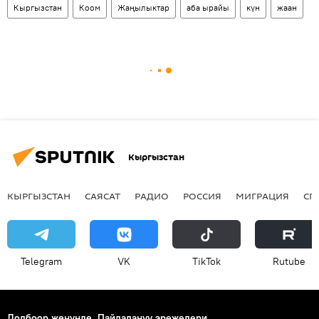
Кыргызстан
Коом
Жаңылыктар
аба ырайы
күн
жаан
Кыргызстан
КЫРГЫЗСТАН
САЯСАТ
РАДИО
РОССИЯ
МИГРАЦИЯ
СП
Telegram
VK
ТikТоk
Rutube
Долбоор жөнүндө
Пайдалануу эрежелери