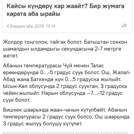
Кайсы күндөрү кар жаайт? Бир жумага
карата аба ырайы
4 Бирдин айы 2018, 13:14
Жолдор тоңголок, тайгак болот. Батыштан соккон
шамалдын ылдамдыгы секундасына 2-7 метрге
жетет.
Абанын температурасы Чүй менен Талас
өрөөндөрүндө 0…-5 градус суук болот. Ош, Жалал-
Абад жана Баткенде күн 0…5 градуска жылыйт.
Ысык-Көл облусунда 2 градус сууктан, 3 градуска
чейин жылыйт. Нарын облусунда —7…-12 градус
суук болот.
Бишкек шаарында жаан-чачын күтүлбөйт. Абанын
температурасы 2 градус суук болсо, Ош шаарында
3 градус жылуу болушу күтүлөт.