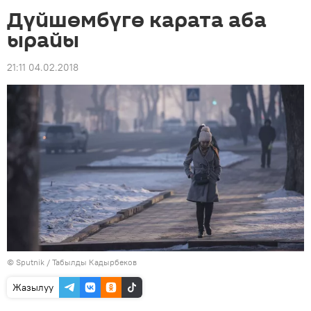
Дүйшөмбүгө карата аба
ырайы
21:11 04.02.2018
©
Sputnik / Табылды Кадырбеков
Жазылуу