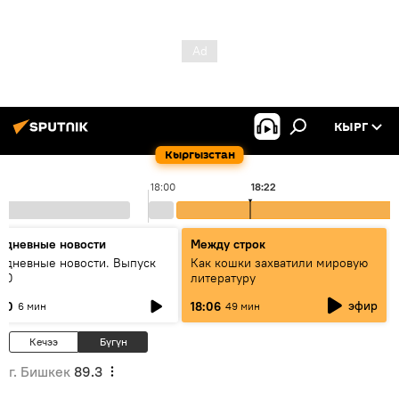
КЫРГ
Кыргызстан
18:00
18:22
едневные новости
Между строк
едневные новости. Выпуск
Как кошки захватили мировую
:00
литературу
эфир
:00
18:06
6 мин
49 мин
Кечээ
Бүгүн
г. Бишкек
89.3