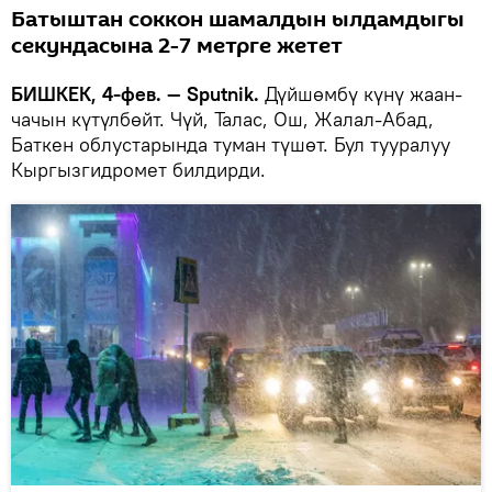
Батыштан соккон шамалдын ылдамдыгы
секундасына 2-7 метрге жетет
БИШКЕК, 4-фев. — Sputnik.
Дүйшөмбү күнү жаан-
чачын күтүлбөйт. Чүй, Талас, Ош, Жалал-Абад,
Баткен облустарында туман түшөт. Бул тууралуу
Кыргызгидромет билдирди.