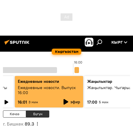
КЫРГ
Кыргызстан
16:00
Ежедневные новости
Жаңылыктар
дагы
Ежедневные новости. Выпуск
Жаңылыктар. Чыгарыл
16:00
ызмат
эфир
16:01
17:00
3 мин
5 мин
Кечээ
Бүгүн
г. Бишкек
89.3