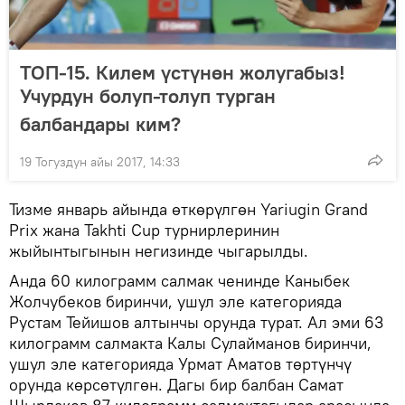
ТОП-15. Килем үстүнөн жолугабыз!
Учурдун болуп-толуп турган
балбандары ким?
19 Тогуздун айы 2017, 14:33
Тизме январь айында өткөрүлгөн Yariugin Grand
Prix жана Takhti Cup турнирлеринин
жыйынтыгынын негизинде чыгарылды.
Анда 60 килограмм салмак ченинде Каныбек
Жолчубеков биринчи, ушул эле категорияда
Рустам Тейишов алтынчы орунда турат. Ал эми 63
килограмм салмакта Калы Сулайманов биринчи,
ушул эле категорияда Урмат Аматов төртүнчү
орунда көрсөтүлгөн. Дагы бир балбан Самат