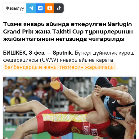
Жазылуу
Тизме январь айында өткөрүлгөн Yariugin
Grand Prix жана Takhti Cup турнирлеринин
жыйынтыгынын негизинде чыгарылды
БИШКЕК, 3-фев. — Sputnik.
Бүткүл дүйнөлүк күрөш
федерациясы (UWW) январь айына карата
балбандардын жаңы тизмесин жарыялады
.