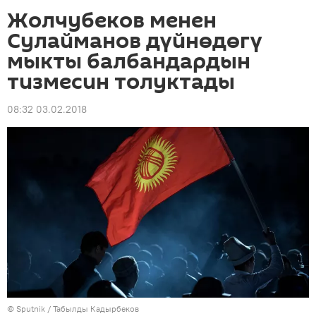
Жолчубеков менен
Сулайманов дүйнөдөгү
мыкты балбандардын
тизмесин толуктады
08:32 03.02.2018
©
Sputnik / Табылды Кадырбеков