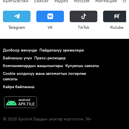
КЫРГЫЗСТАН
САЯСАТ
РАДИО
РОССИЯ
МИГРАЦИЯ
СП
Telegram
VK
ТikТоk
Rutube
Долбоор жөнүндө
Пайдалануу эрежелери
Байланыш үчүн
Пресс-релиздер
Компаниялардын жаңылыктары
Купуялык саясаты
Cookie колдонуу жана автоматтык логирлөө
саясаты
Кайра байланыш
© 2026 Sputnik Бардык укуктар корголгон. 18+