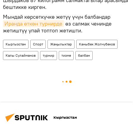
Шырдаков 87 килограмм салмактагылар арасында
бештикке кирген.
Мындай көрсөткүчкө жетүү үчүн балбандар
Иранда өткөн турнирде
өз салмак ченинде
жетиштүү упай топтоп жетишти.
Кыргызстан
Спорт
Жаңылыктар
Каныбек Жолчубеков
Калы Сулайманов
турнир
тизме
балбан
Кыргызстан