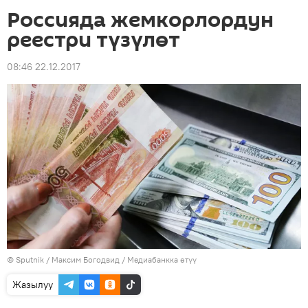
Россияда жемкорлордун
реестри түзүлөт
08:46 22.12.2017
©
Sputnik
/ Максим Богодвид
/
Медиабанкка өтүү
Жазылуу