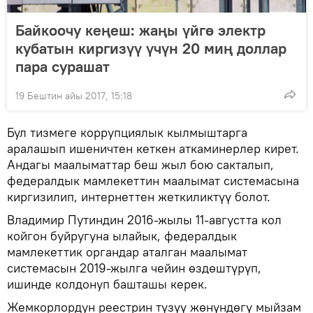
Байкоочу кеңеш: жаңы үйгө электр
кубатын киргизүү үчүн 20 миң доллар
пара сурашат
19 Бештин айы 2017, 15:18
Бул тизмеге коррупциялык кылмыштарга
аралашып ишеничтен кеткен аткаминерлер кирет.
Андагы маалыматтар беш жыл бою сакталып,
федералдык мамлекеттин маалымат системасына
киргизилип, интернеттен жеткиликтүү болот.
Владимир Путиндин 2016-жылы 11-августта кол
койгон буйругуна ылайык, федералдык
мамлекеттик органдар аталган маалымат
системасын 2019-жылга чейин өздөштүрүп,
ишинде колдонуп башташы керек.
Жемкорлордун реестрин түзүү жөнүндөгү мыйзам