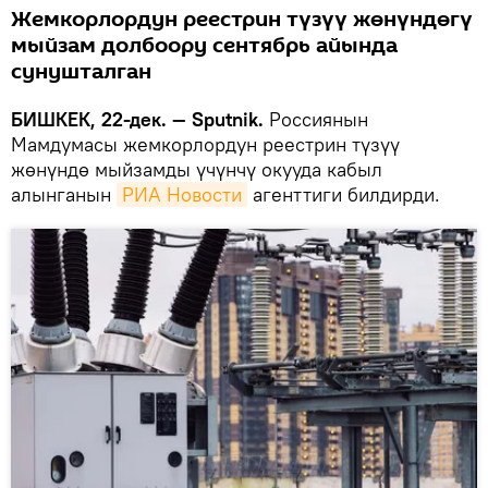
Жемкорлордун реестрин түзүү жөнүндөгү
мыйзам долбоору сентябрь айында
сунушталган
БИШКЕК, 22-дек. — Sputnik.
Россиянын
Мамдумасы жемкорлордун реестрин түзүү
жөнүндө мыйзамды үчүнчү окууда кабыл
алынганын
РИА Новости
агенттиги билдирди.