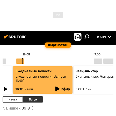
КЫРГ
Кыргызстан
16:05
17:00
Ежедневные новости
Жаңылыктар
ан
Ежедневные новости. Выпуск
Жаңылыктар. Чыгарыл
16:00
эфир
16:01
17:01
7 мин
7 мин
Кечээ
Бүгүн
г. Бишкек
89.3