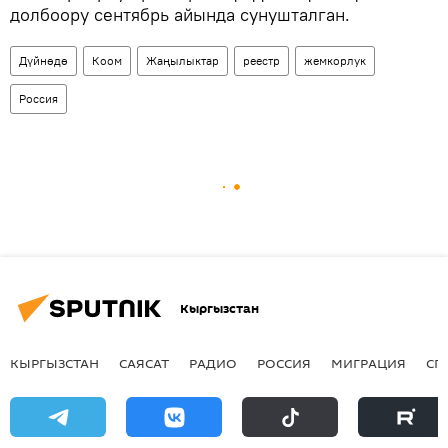
долбоору сентябрь айында сунушталган.
Дүйнөдө
Коом
Жаңылыктар
реестр
жемкорлук
Россия
Кыргызстан
КЫРГЫЗСТАН
САЯСАТ
РАДИО
РОССИЯ
МИГРАЦИЯ
СП