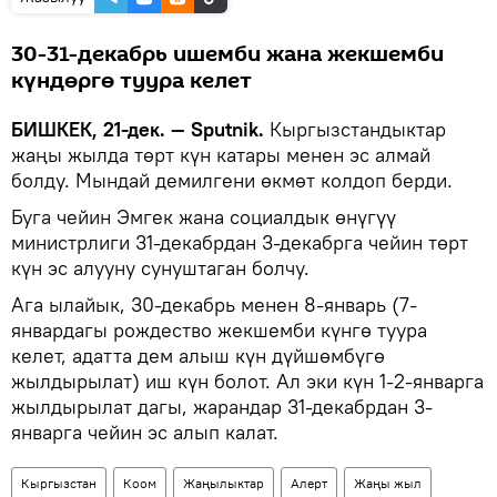
30-31-декабрь ишемби жана жекшемби
күндөргө туура келет
БИШКЕК, 21-дек. — Sputnik.
Кыргызстандыктар
жаңы жылда төрт күн катары менен эс алмай
болду. Мындай демилгени өкмөт колдоп берди.
Буга чейин Эмгек жана социалдык өнүгүү
министрлиги 31-декабрдан 3-декабрга чейин төрт
күн эс алууну сунуштаган болчу.
Ага ылайык, 30-декабрь менен 8-январь (7-
январдагы рождество жекшемби күнгө туура
келет, адатта дем алыш күн дүйшөмбүгө
жылдырылат) иш күн болот. Ал эки күн 1-2-январга
жылдырылат дагы, жарандар 31-декабрдан 3-
январга чейин эс алып калат.
Кыргызстан
Коом
Жаңылыктар
Aлерт
Жаңы жыл