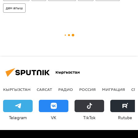
дем алыш
Кыргызстан
КЫРГЫЗСТАН
САЯСАТ
РАДИО
РОССИЯ
МИГРАЦИЯ
СП
Telegram
VK
ТikТоk
Rutube