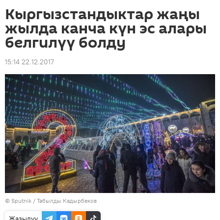
Кыргызстандыктар жаңы
жылда канча күн эс алары
белгилүү болду
15:14 22.12.2017
©
Sputnik / Табылды Кадырбеков
Жазылуу