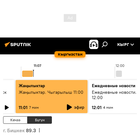
КЫРГ
Кыргызстан
11:07
12:00
Жаңылыктар
Ежедневные новости
уск
Жаңылыктар. Чыгарылыш 11:00
Ежедневные новости. 
12:00
эфир
11:01
12:01
7 мин
4 мин
Кечээ
Бүгүн
г. Бишкек
89.3