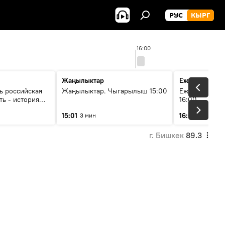
РУС
КЫРГ
16:00
Жаңылыктар
Ежедневные 
ь российская
Жаңылыктар. Чыгарылыш 15:00
Ежедневные н
ть - история
16:00
итика Евразии
15:01
16:01
3 мин
3 мин
ков
г. Бишкек
89.3