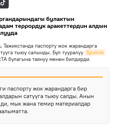
органдарындагы булактын
адам террордук аракеттердин алдын
алууда
.
Тажикстанда паспорту жок жарандарга
тууга тыюу салынды. Бул тууралуу
Sputnik 
кТА булагына таянуу менен билдирди.
ги паспорту жок жарандарга бир
алдарын сатууга тыюу салды. Анын
иди, мык жана темир материалдар
аалыматта.