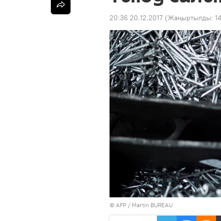
20:36 20.12.2017
(Жаңыртылды:
1
©
AFP
/ Martin BUREAU