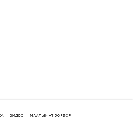
КА
ВИДЕО
МААЛЫМАТ БОРБОР