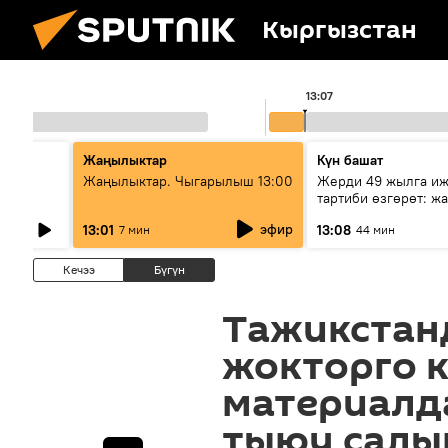
Кыргызстан
13:07
Жаңылыктар
Күн башат
Жаңылыктар. Чыгарылыш 13:00
Жерди 49 жылга иж
АЭС
тартиби өзгөрөт: ж
эмнени көздөйт?
эфир
13:01
13:08
7 мин
44 мин
Кечээ
Бүгүн
Тажикстан
жокторго 
материалд
тыюу сал