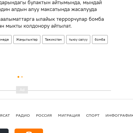
ндарындагы булактын айтымында, мындай
рдин алдын алуу максатында жасалууда
маалыматтарга ылайык террорчулар бомба
ан мыкты колдонору айтылат.
йнөдө
Жаңылыктар
Тажикстан
тыюу салуу
бомба
ЯСАТ
РАДИО
РОССИЯ
МИГРАЦИЯ
СПОРТ
ИНФОГРАФИ