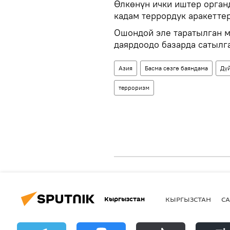
Өлкөнүн ички иштер орга
кадам террордук аракетте
Ошондой эле таратылган 
даярдоодо базарда сатылг
Азия
Басма сөзгө баяндама
Дү
терроризм
Кыргызстан
КЫРГЫЗСТАН
СА