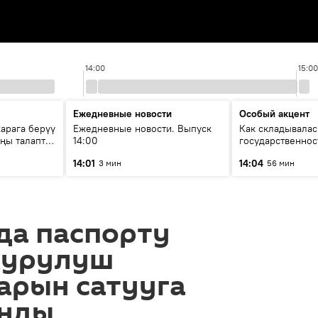
14:00
15:00
Ежедневные новости
Особый акцент
арага берүү
Ежедневные новости. Выпуск
Как складывалас
аңы талаптар
14:00
государственнос
России и геопол
14:01
14:04
3 мин
56 мин
глазами аналити
да паспорту
курулуш
арын сатууга
ынды