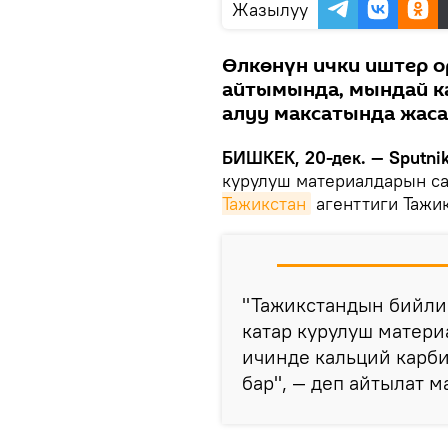
Жазылуу
Өлкөнүн ички иштер 
айтымында, мындай к
алуу максатында жас
БИШКЕК, 20-дек. — Sputnik
курулуш материалдарын са
Тажикстан
агенттиги Тажи
"Тажикстандын бийли
катар курулуш матери
ичинде кальций карб
бар", — деп айтылат м