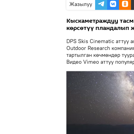
Жазылуу
Кыскаметраждуу тасм
көрсөтүү пландалып 
DPS Skis Cinematic аттуу
Outdoor Research компани
тартылган көчмөндөр туур
Видео Vimeo аттуу популя