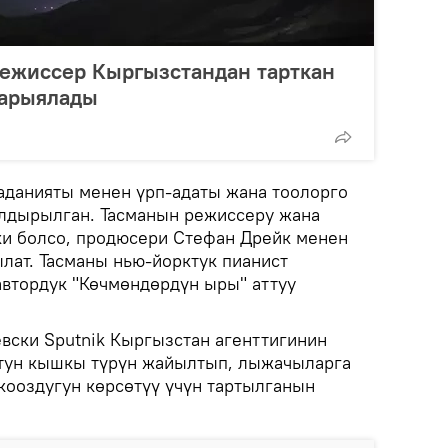
ежиссер Кыргызстандан тарткан
жарыялады
данияты менен үрп-адаты жана тоолорго
лдырылган. Тасманын режиссеру жана
ки болсо, продюсери Стефан Дрейк менен
лат. Тасманы нью-йорктук пианист
втордук "Көчмөндөрдүн ыры" аттуу
вски Sputnik Кыргызстан агенттигинин
тун кышкы түрүн жайылтып, лыжачыларга
ооздугун көрсөтүү үчүн тартылганын