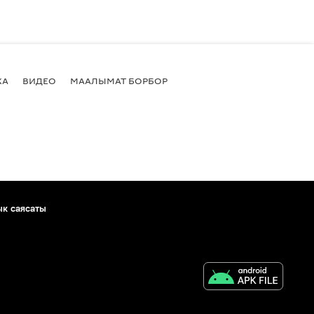
КА
ВИДЕО
МААЛЫМАТ БОРБОР
ык саясаты