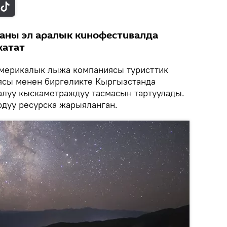
аны эл аралык кинофестивалда
жатат
 америкалык лыжа компаниясы туристтик
ясы менен биргеликте Кыргызстанда
алуу кыскаметраждуу тасмасын тартуулады.
рдуу ресурска жарыяланган.