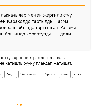
 лыжачылар менен жергиликтүү
ен Караколдо тартылды. Тасма
евраль айында тартылган. Ал эми
н башында көрсөтүлдү", — деди
үнөттүк хронометражды эл аралык
не катыштырууну пландап жатышат.
м
Видео
Жаңылыктар
Каракол
лыжа
көчмөн