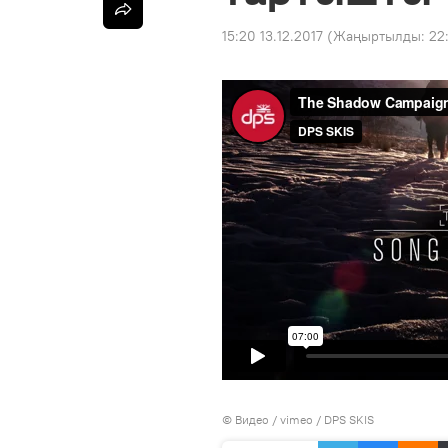
15:20 13.12.2017
(Жаңыртылды:
22
© Видео /
vimeo / DPS SKIS