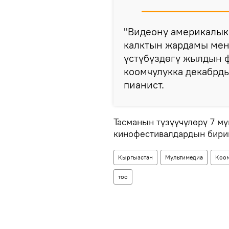
"Видеону америкалык
калктын жардамы мен
үстүбүздөгү жылдын ф
коомчулукка декабрды
пианист.
Тасманын түзүүчүлөрү 7 м
кинофестивалдардын бири
Кыргызстан
Мультимедиа
Коо
тоо