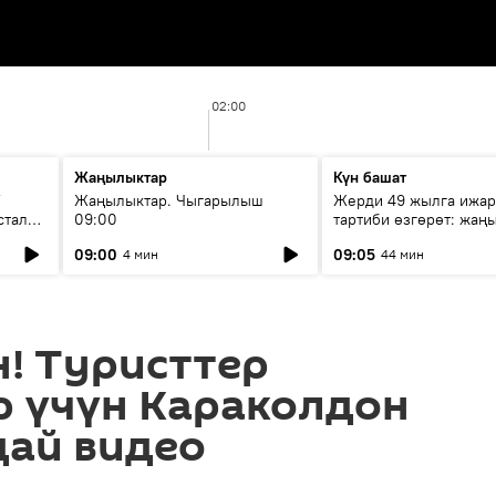
02:00
Жаңылыктар
Күн башат
F
Жаңылыктар. Чыгарылыш
Жерди 49 жылга ижар
стала
09:00
тартиби өзгөрөт: жаңы
эмнени көздөйт?
09:00
09:05
4 мин
44 мин
н! Туристтер
 үчүн Караколдон
ай видео