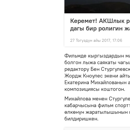
Керемет! АКШлык р
дагы бир ролигин 
27 Тогуздун айы 2017, 17:06
Фильмде кыргыздардын ма
болгон лыжа саякаты чагы
редактору Бен Стургулевс
Жордж Кноулес экени айты
Екатерина Михайлованын а
композициясы коштогон.
Михайлова менен Стургуле
кабарчысына фильм спорт
өлкөнүн жаратылышынын к
билдиришкен.