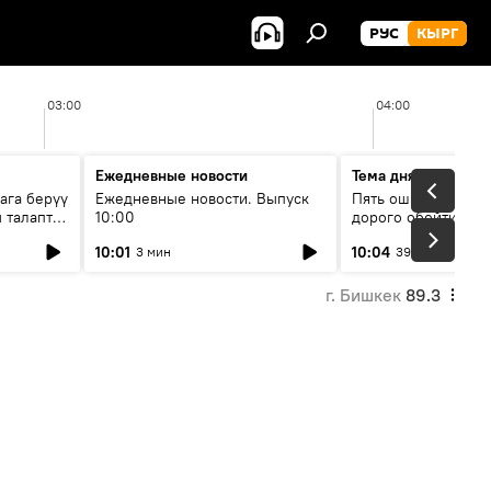
РУС
КЫРГ
03:00
04:00
Ежедневные новости
Тема дня
ага берүү
Ежедневные новости. Выпуск
Пять ошибок котор
 талаптар
10:00
дорого обойтись п
жилья
10:01
10:04
3 мин
39 мин
г. Бишкек
89.3