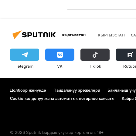
Кыргызстан
КЫРГЫЗСТАН
СА
Telegram
VK
ТikТоk
Rutub
Долбоор жөнүндө
Пайдалануу эрежелери
Байланыш үчү
Cookie колдонуу жана автоматтык логирлөө саясаты
Кайра
© 2026 Sputnik Бардык укуктар корголгон. 18+