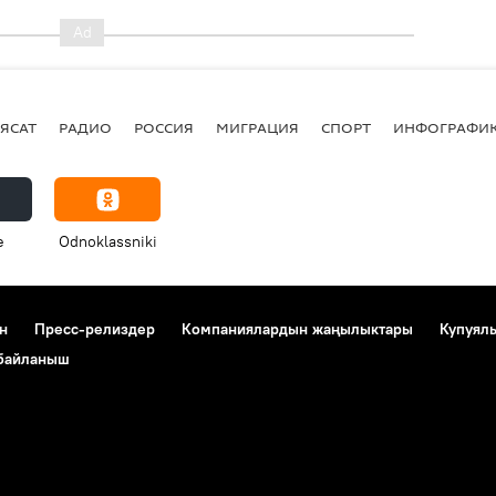
ЯСАТ
РАДИО
РОССИЯ
МИГРАЦИЯ
СПОРТ
ИНФОГРАФИ
e
Odnoklassniki
н
Пресс-релиздер
Компаниялардын жаңылыктары
Купуял
 байланыш