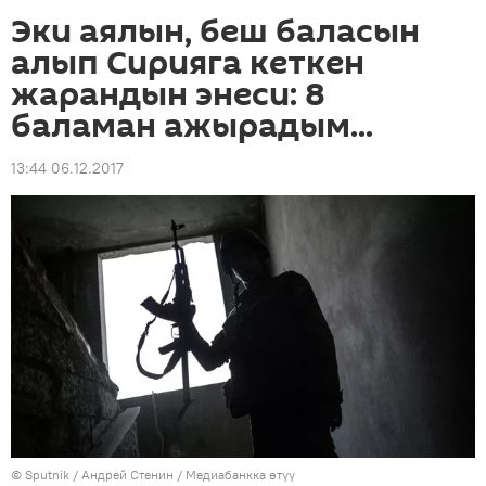
Эки аялын, беш баласын
алып Сирияга кеткен
жарандын энеси: 8
баламан ажырадым...
13:44 06.12.2017
©
Sputnik
/ Андрей Стенин
/
Медиабанкка өтүү