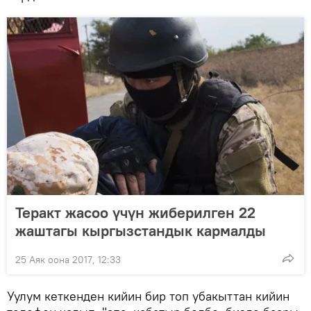
Теракт жасоо үчүн жиберилген 22
жаштагы кыргызстандык кармалды
25 Аяк оона 2017, 12:33
Уулум кеткенден кийин бир топ убакыттан кийин