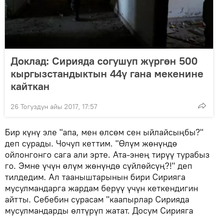
Доклад: Сирияда согушуп жүргөн 500
кыргызстандыктын 44ү гана мекенине
кайткан
26 Тогуздун айы 2017, 17:57
Бир күнү эле "апа, мен өлсөм сен ыйлайсыңбы?"
деп сурады. Чочуп кеттим. "Өлүм жөнүндө
ойлонгонго сага али эрте. Ата-энең тирүү турабыз
го. Эмне үчүн өлүм жөнүндө сүйлөйсүң?!" деп
тилдедим. Ал тааныштарынын бири Сирияга
мусулмандарга жардам берүү үчүн кеткендигин
айтты. Себебин сурасам "каапырлар Сирияда
мусулмандарды өлтүрүп жатат. Досум Сирияга