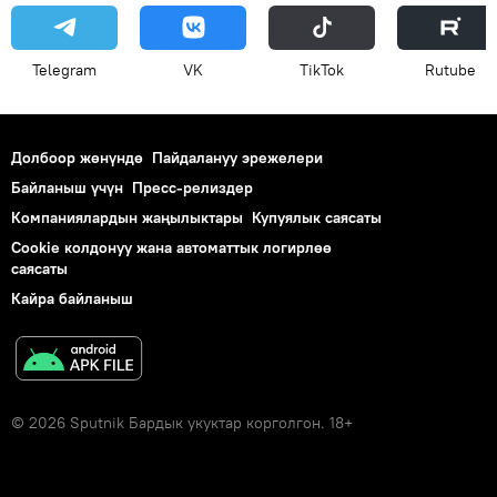
Telegram
VK
ТikТоk
Rutube
Долбоор жөнүндө
Пайдалануу эрежелери
Байланыш үчүн
Пресс-релиздер
Компаниялардын жаңылыктары
Купуялык саясаты
Cookie колдонуу жана автоматтык логирлөө
саясаты
Кайра байланыш
© 2026 Sputnik Бардык укуктар корголгон. 18+