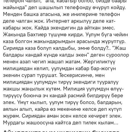
телефон чалып, "апа, кабатыр болбо, бизде баары
жайында" деп шашылып телефонду өчүрүп койду.
Менден башка атасына, же инилерине телефон
деле чалган жок. Интернет аркылуу деле кат-
кабары жок. Кайда экендигин да айткан эмес.
Жакында Бахтиер түшүмө кирди. Уулум буга чейин
каза болгон жакындарымдын арасында жүрүптүр.
Сирияда каза болуп калдыбы, эмне болду?.. "Жаш
балдары кандай күндө калды экен" деген суроолор
менен азап чегип жашап жатам. Жергиликтүү
милициядан келип, уулумдан кабар бар-жогун
экенин сурап турушат. Тескерисинче, мен
милициядан уулумдун тирүү экендиги тууралуу
жакшы жаңылык күтөм. Милиция уулумдун өлүү-
тирүүсү боюнча эч кандай расмий билдирүү бере
элек. Үмүт кылып, уулум тирүү болсо, балдарын,
аялын алып, кайра өз мекенине келсе деп күтүп
жүрөм. Сириядан аман эсен келсе кечирет элек.
Мурдагы жашоосуна кайтса деп тилек кылам…