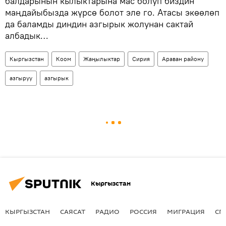
балдарынын кылыктарына мас болуп биздин
маңдайыбызда жүрсө болот эле го. Атасы экөөлөп
да баламды диндин азгырык жолунан сактай
албадык…
Кыргызстан
Коом
Жаңылыктар
Сирия
Араван району
азгыруу
азгырык
Кыргызстан
КЫРГЫЗСТАН
САЯСАТ
РАДИО
РОССИЯ
МИГРАЦИЯ
СП