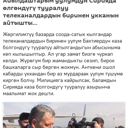
Айылдаштарым уулумдун Сирияда
өлгөндүгү тууралуу
телеканалдардын биринен укканын
айтышты…
Жергиликтүү базарда соода-сатык кылгандар
телеканалдардын биринен уулум Бахтиердун каза
болгондугу тууралуу айтылгандыгын абысыныма
кеп кылышыптыр. Ал угар замат бизге чуркап
келди. Жүрөгүм бир жамандыкты сезип, бирок
башкаларга сыр берген жокмун. Анткени ошол
кабарды уккандан бир аз мурдараак уулум түшүмө
кирген болчу. Милицияга кайрылсак, баламдын
Сирияда каза болгондугу тууралуу азырынча
маалымат жок дешти.