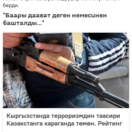
берди.
"Баары даават деген немесинен
башталды…"
Кыргызстанда терроризмдин таасири
Казакстанга караганда төмөн. Рейтинг