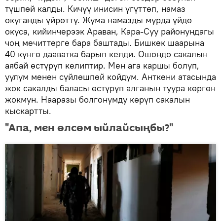
түшпөй калды. Кичүү инисин үгүттөп, намаз
окуганды үйрөттү. Жума намазды мурда үйдө
окуса, кийинчерээк Араван, Кара-Суу районундагы
чоң мечиттерге бара баштады. Бишкек шаарына
40 күнгө дааватка барып келди. Ошондо сакалын
аябай өстүрүп келиптир. Мен ага каршы болуп,
уулум менен сүйлөшпөй койдум. Анткени атасында
жок сакалды баласы өстүрүп алганын туура көргөн
жокмун. Нааразы болгонумду көрүп сакалын
кыскартты.
"Апа, мен өлсөм ыйлайсыңбы?"