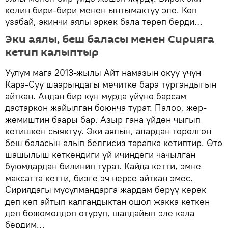
келин бири-бири менен ынтымактуу эле. Көп
узабай, экинчи аялы эркек бала төрөп берди…
Эки аялы, беш баласы менен Сирияга
кетип калыптыр
Уулум мага 2013-жылы Айт намазын окуу үчүн
Кара-Суу шаарындагы мечитке бара тургандыгын
айткан. Андан бир күн мурда үйүнө барсам
дастаркон жайылган боюнча турат. Палоо, жер-
жемиштин баары бар. Азыр гана үйдөн чыгып
кетишкен сыяктуу. Эки аялын, алардан төрөлгөн
беш баласын алып белгисиз тарапка кетиптир. Өтө
шашылыш кеткендиги үй ичиндеги чачылган
буюмдардан билинип турат. Кайда кетти, эмне
максатта кетти, бизге эч нерсе айткан эмес.
Сириядагы мусулмандарга жардам берүү керек
деп көп айтып калгандыктан ошол жакка кеткен
деп божомолдоп отуруп, шалдайып эле кала
бердим…