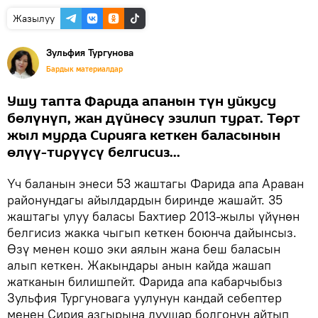
Жазылуу
Зульфия Тургунова
Бардык материалдар
Ушу тапта Фарида апанын түн уйкусу
бөлүнүп, жан дүйнөсү эзилип турат. Төрт
жыл мурда Сирияга кеткен баласынын
өлүү-тирүүсү белгисиз...
Үч баланын энеси 53 жаштагы Фарида апа Араван
районундагы айылдардын биринде жашайт. 35
жаштагы улуу баласы Бахтиер 2013-жылы үйүнөн
белгисиз жакка чыгып кеткен боюнча дайынсыз.
Өзү менен кошо эки аялын жана беш баласын
алып кеткен. Жакындары анын кайда жашап
жатканын билишпейт. Фарида апа кабарчыбыз
Зульфия Тургуновага уулунун кандай себептер
менен Сирия азгырына дуушар болгонун айтып