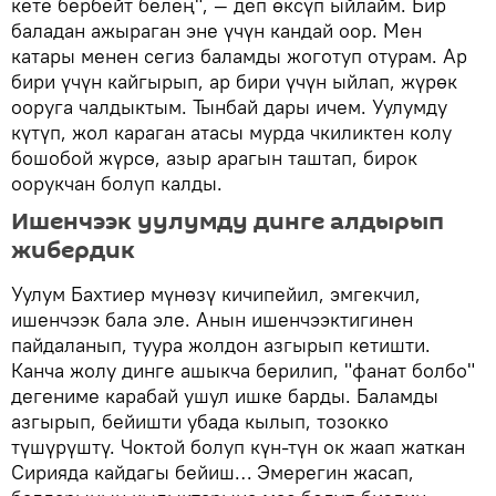
кете бербейт белең", — деп өксүп ыйлайм. Бир
баладан ажыраган эне үчүн кандай оор. Мен
катары менен сегиз баламды жоготуп отурам. Ар
бири үчүн кайгырып, ар бири үчүн ыйлап, жүрөк
ооруга чалдыктым. Тынбай дары ичем. Уулумду
күтүп, жол караган атасы мурда чкиликтен колу
бошобой жүрсө, азыр арагын таштап, бирок
оорукчан болуп калды.
Ишенчээк уулумду динге алдырып
жибердик
Уулум Бахтиер мүнөзү кичипейил, эмгекчил,
ишенчээк бала эле. Анын ишенчээктигинен
пайдаланып, туура жолдон азгырып кетишти.
Канча жолу динге ашыкча берилип, "фанат болбо"
дегениме карабай ушул ишке барды. Баламды
азгырып, бейишти убада кылып, тозокко
түшүрүштү. Чоктой болуп күн-түн ок жаап жаткан
Сирияда кайдагы бейиш… Эмерегин жасап,