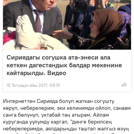
Сириядагы согушка ата-энеси ала
кеткен дагестандык балдар мекенине
кайтарылды. Видео
15 Тогуздун айы 2017, 09:31
Интернеттен Сирияда болуп жаткан согушту
көрүп, неберелерим, эки келинимди ойлоп, санаам
санга бөлүнүп, уктабай таң атырам. Айлам
куруганда уулумду каргап, "динге берилсең
неберелеримди, аялдарыңды таштап жалгыз өзүң