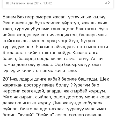
18 Жетинин айы 2017, 13:42
Балам Бахтиер эмерек жасап, устачылык кылчу.
Эки инисин да бул кесипке үйрөтүп, жакшы акча
таап, турмушубуз эми гана оңоло баштаган. Буга
чейин жолдошум көп ичкендиктен, балдарымды
кыйынчылык менен араң чоңойтуп, бутуна
тургуздум эле. Бахтиер айылдагы орто мектепти
9-класстан кийин таштап койду. Казакстанга
барып, базарда соода кылып акча тапчу. Алгач
намаз деле окучу эмес. Оор басырыктуу, оюн-
күлкү, ичкиликтен алыс жигит эле.
2011-жылдары динге аябай бериле баштады. Шек
жараткан достору пайда болду. Жүрөгүм бир
нерсени сезгендей, аларды жактырбай жүрдүм.
Үйгө чакырып, сыйлап, ошол достору менен кошо
дааватка чыгып жүрдү. Дин жөнүндө көбүрөөк
сүйлөп, бизге да адеп-ахлак тууралуу маалымат
берип, "кудай", "бейиш" деген сөздөр оозунан