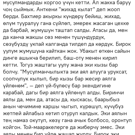
мусулмандарды коргоо үчүн кетти. Ал жакка баруу
чоң сыймык. Анткени "жихад кылат" деп жооп
берди. Бахтиер акыркы күндөрү бейиш, жихад,
өлүм тууралуу гана сүйлөп, эмерек жасаган цехке
да барбай, жумушун таштап салды. Атасы да, мен
да канча жакшы сөз менен түшүндүрдүк,
сөзүбүздү укпай калганда тилдеп да көрдүк. Бирок
уулум жумушуна кайткан жок. Убакыт өткөн сайын
динге ашыкча берилип, баш-оту менен кирип
кетти. Тогуз жаштагы уулу жана эки кызы бар
болчу. "Мусулманчылыкта эки аял алууга уруксат,
соопчулук кылып, бир кызы бар жесир аялга
үйлөнөм", — деп үй-бүлөсү бар экендигине
карабай, дагы бир аялга үйлөнүп алды. Биринчи
аялы да, мен да, атасы да, кыскасы, баарыбыз
анын чечимине каршы чыгып, күрөшүп, күчүбүз
жетпей айлабыз кетип отуруп калдык. Эки аялын
тең намаз окутуп, көзү гана ачык болбосо, оронтуп
койгон. Той-мааракелерге да жиберчү эмес. Эки
аялы менен бир үйдө жашап жүрдү. Бирок эки