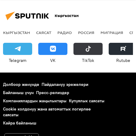
Кыргызстан
КЫРГЫЗСТАН
САЯСАТ
РАДИО
РОССИЯ
МИГРАЦИЯ
СП
Telegram
VK
ТikТоk
Rutube
Долбоор жөнүндө
Пайдалануу эрежелери
Байланыш үчүн
Пресс-релиздер
Компаниялардын жаңылыктары
Купуялык саясаты
Cookie колдонуу жана автоматтык логирлөө
саясаты
Кайра байланыш