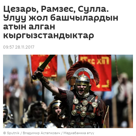
Цезарь, Рамзес, Сулла.
Улуу жол башчылардын
атын алган
кыргызстандыктар
09:57 28.11.2017
©
Sputnik
/ Владимир Астапкович
/
Медиабанкка өтүү