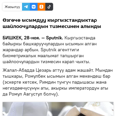
Жазылуу
Өзгөчө ысымдуу кыргызстандыктар
шайлоочулардын тизмесинен алынды
БИШКЕК, 28-ноя. — Sputnik.
Кыргызстанда
байыркы башкаруучулардын ысымын алган
жарандар арбын. Sputnik агенттиги
биометрикалык маалымат тапшырган
шайлоочулардын тизмесин карап чыкты.
Жалал-Абадда Цезарь аттуу адам жашайт. Мындан
тышкары, Ромулбек ысымын алган мекендеш бар
(эскерте кетсек, Римдин тунгуч падышасы жана
негиздөөчүсүнүн аты, акыркы императордун аты
да Ромул Августул болчу).