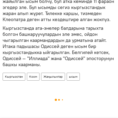
жайылган ысым болчу, бул атка кеминде 11 фараон
эгедер эле. Бул ысымды сегиз кыргызстандык
жаран алып жүрөт. Тилекке каршы, тизмеден
Клеопатра деген атты кездештире алган жокпуз.
Кыргызстанда ата-энелер балдарына тарыхта
болгон башкаруучулардын эле эмес, ойдон
чыгарылган каармандардын да урматына атайт.
Итака падышасы Одиссей деген ысым бир
кыргызстандыкка ыйгарылган. Белгилей кетсек,
Одиссей — "Иллиада" жана "Одиссей" эпосторунун
башкы каарманы.
Кыргызстан
Коом
Жаңылыктар
ысым