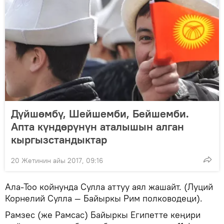
Дүйшөмбү, Шейшемби, Бейшемби.
Апта күндөрүнүн аталышын алган
кыргызстандыктар
20 Жетинин айы 2017, 09:16
Ала-Тоо койнунда Сулла аттуу аял жашайт. (Луций
Корнелий Сулла — Байыркы Рим полководеци).
Рамзес (же Рамсас) Байыркы Египетте кеңири