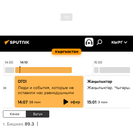
КЫРГ
Кыргызстан
14:00
14:10
15:00
ОГО!
Жаңылыктар
уск
Люди и события, которые не
Жаңылыктар. Чыгарыл
оставили нас равнодушными
эфир
14:07
15:01
38 мин
3 мин
Кечээ
Бүгүн
г. Бишкек
89.3