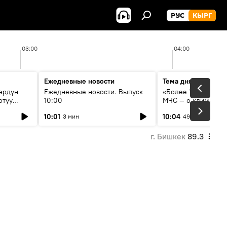
РУС
КЫРГ
03:00
04:00
Ежедневные новости
Тема дня
өрдүн
Ежедневные новости. Выпуск
«Более 1200 сёл в 
отуу
10:00
МЧС — о климате, 
системе оповещен
10:01
10:04
3 мин
49 мин
населения
г. Бишкек
89.3