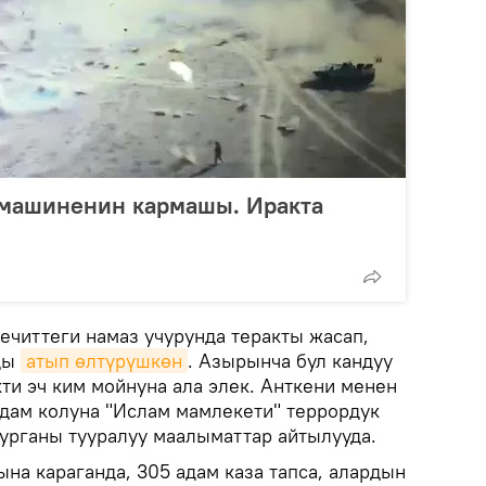
 машиненин кармашы. Иракта
ечиттеги намаз учурунда теракты жасап,
рды
атып өлтүрүшкөн
. Азырынча бул кандуу
ти эч ким мойнуна ала элек. Анткени менен
адам колуна "Ислам мамлекети" террордук
урганы тууралуу маалыматтар айтылууда.
а караганда, 305 адам каза тапса, алардын