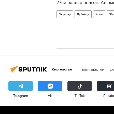
27си балдар болгон. Ал эм
Окуялар
Дүйнөдө
Коом
Жа
Кыргызстан
КЫРГЫЗСТАН
СА
Telegram
VK
ТikТоk
Rutub