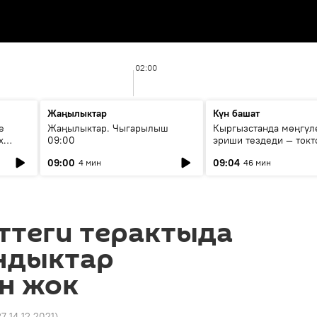
02:00
Жаңылыктар
Күн башат
е
Жаңылыктар. Чыгарылыш
Кыргызстанда мөңгүл
х
09:00
эриши тездеди — токт
мүмкүн эмеспи?
09:00
09:04
4 мин
46 мин
ттеги терактыда
ндыктар
н жок
27 14.12.2021
)