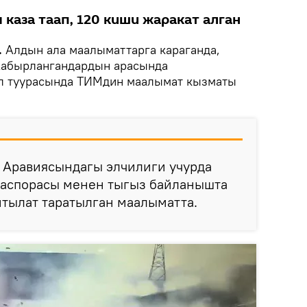
 каза таап, 120 киши жаракат алган
.
Алдын ала маалыматтарга караганда,
жабырлангандардын арасында
ул туурасында ТИМдин маалымат кызматы
 Аравиясындагы элчилиги учурда
иаспорасы менен тыгыз байланышта
айтылат таратылган маалыматта.