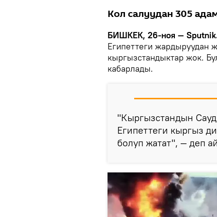
Кол салуудан 305 адам
БИШКЕК, 26-ноя — Sputnik
Египеттеги жардыруудан 
кыргызстандыктар жок. Б
кабарлады.
"Кыргызстандын Сауд
Египеттеги кыргыз д
болуп жатат", — деп 