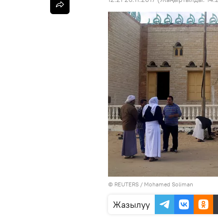
©
REUTERS
/ Mohamed Soliman
Жазылуу