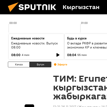
Кыргызстан
00:00
01:00
Ежедневные новости
Будь в курсе
Ежедневные новости. Выпуск
О вкладе РКФР в развити
08:00
экономики КР и ключевы
секторах до 2030 года
08:00
08:04
4 мин
55 мин
Кечээ
Бүгүн
Эфирге
ТИМ: Египе
кыргызста
жабыркага
12:21 26.11.2017
(Жаңыртылды:
14: