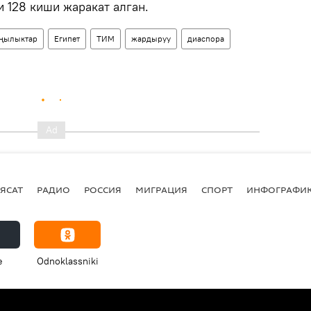
и 128 киши жаракат алган.
ңылыктар
Египет
ТИМ
жардыруу
диаспора
ЯСАТ
РАДИО
РОССИЯ
МИГРАЦИЯ
СПОРТ
ИНФОГРАФИ
e
Odnoklassniki