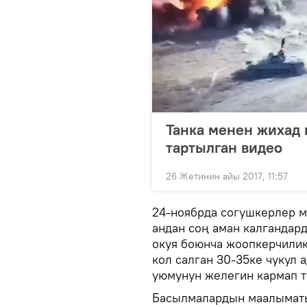
Танка менен жихад
тартылган видео
26 Жетинин айы 2017, 11:57
24-ноябрда согушкерлер м
андан соң аман калганда
окуя боюнча жоопкерчилик
кол салган 30-35ке чукул 
уюмунун желегин кармап т
Басылмалардын маалыматын