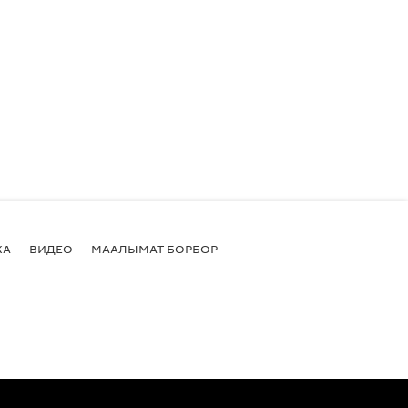
КА
ВИДЕО
МААЛЫМАТ БОРБОР