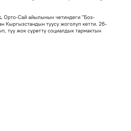
.
Орто-Сай айылынын четиндеги "Боз-
ан Кыргызстандын туусу жоголуп кетти. 26-
ып, туу жок сүрөттү социалдык тармактын