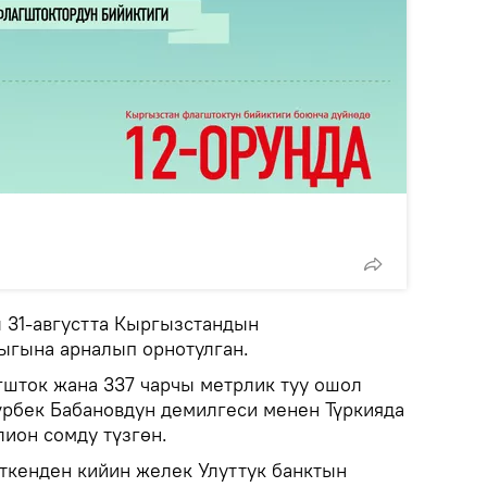
 31-августта Кыргызстандын
ыгына арналып орнотулган.
гшток жана 337 чарчы метрлик туу ошол
рбек Бабановдун демилгеси менен Түркияда
лион сомду түзгөн.
ткенден кийин желек Улуттук банктын