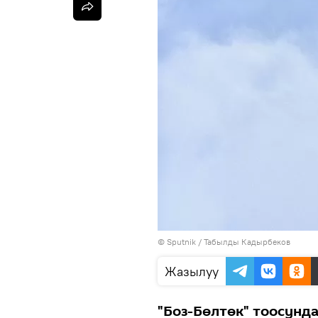
©
Sputnik / Табылды Кадырбеков
Жазылуу
"Боз-Бөлтөк" тоосунда