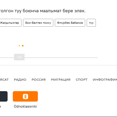
голгон туу боюнча маалымат бере элек.
Жаңылыктар
Боз-Бөлтөк тоосу
Өмүрбек Бабанов
туу
ЯСАТ
РАДИО
РОССИЯ
МИГРАЦИЯ
СПОРТ
ИНФОГРАФИ
e
Odnoklassniki