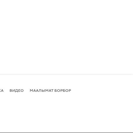
КА
ВИДЕО
МААЛЫМАТ БОРБОР