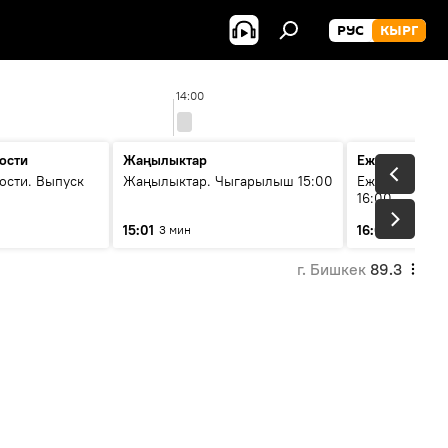
РУС
КЫРГ
14:00
ости
Жаңылыктар
Ежедневные 
ости. Выпуск
Жаңылыктар. Чыгарылыш 15:00
Ежедневные н
16:00
15:01
16:01
3 мин
3 мин
г. Бишкек
89.3