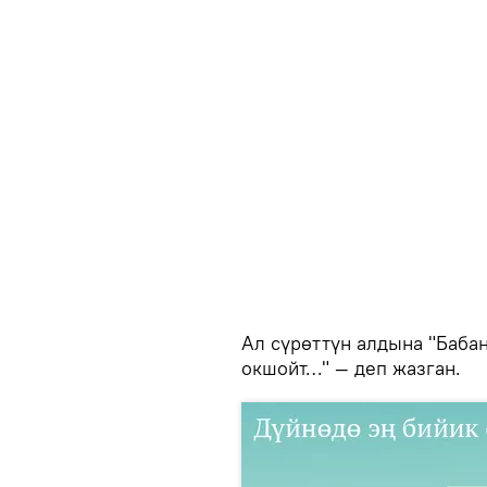
Ал сүрөттүн алдына "Баба
окшойт…" — деп жазган.