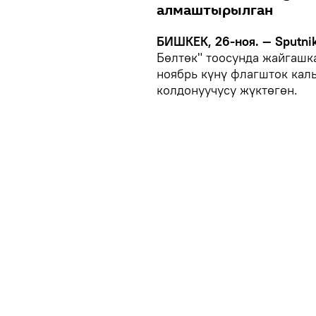
алмаштырылган
БИШКЕК, 26-ноя. — Sputnik
Бөлтөк" тоосунда жайгашк
ноябрь күнү флагшток кал
колдонуучусу жүктөгөн.