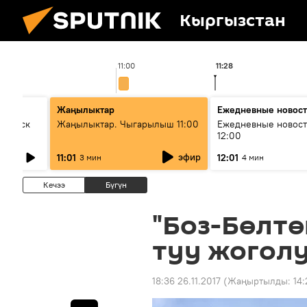
Кыргызстан
11:00
11:28
Жаңылыктар
Ежедневные новос
Выпуск
Жаңылыктар. Чыгарылыш 11:00
Ежедневные новост
12:00
эфир
11:01
12:01
3 мин
4 мин
Кечээ
Бүгүн
"Боз-Бөлтө
туу жоголу
18:36 26.11.2017
(Жаңыртылды:
14: