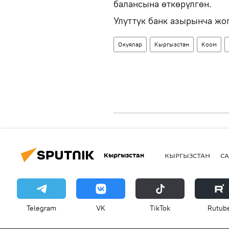
балансына өткөрүлгөн.
Улуттук банк азырынча жо
Окуялар
Кыргызстан
Коом
Кыргызстан
КЫРГЫЗСТАН
СА
Telegram
VK
ТikТоk
Rutub