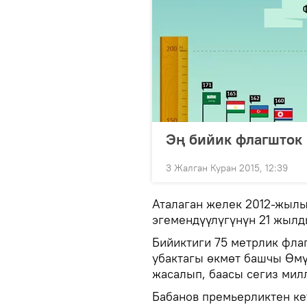
Эң бийик флагшток
3 Жалган Куран 2015, 12:39
Аталаган желек 2012-жылы
эгемендүүлүгүнүн 21 жылд
Бийиктиги 75 метрлик фла
убактагы өкмөт башчы Өмү
жасалып, баасы сегиз мил
Бабанов премьерликтен ке