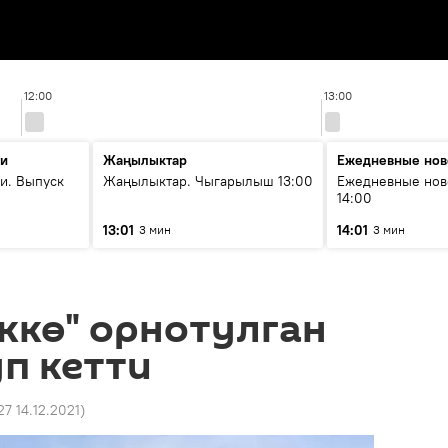
12:00
13:00
ти
Жаңылыктар
Ежедневные нов
и. Выпуск
Жаңылыктар. Чыгарылыш 13:00
Ежедневные нов
14:00
13:01
14:01
3 мин
3 мин
ккө" орнотулган
п кетти
27 14.12.2021
)