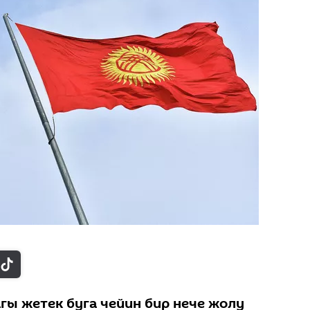
гы жетек буга чейин бир нече жолу