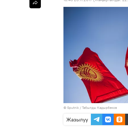
©
Sputnik / Табылды Кадырбеков
Жазылуу