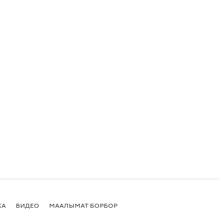
КА
ВИДЕО
МААЛЫМАТ БОРБОР