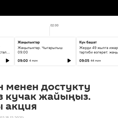
02:00
Жаңылыктар
Күн башат
F
Жаңылыктар. Чыгарылыш
Жерди 49 жылга ижар
стала
09:00
тартиби өзгөрөт: жаңы
эмнени көздөйт?
09:00
09:05
4 мин
44 мин
н менен достукту
з кучак жайыңыз.
ы акция
02 15.12.2021
)