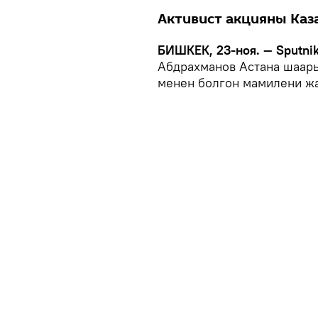
Активист акцияны Каз
БИШКЕК, 23-ноя. — Sputnik
Абдрахманов Астана шаар
менен болгон мамилени жа