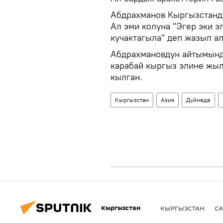
Абдрахманов Кыргызстанд
Ал эми колуна "Эгер эки э
кучактагыла" деп жазып ал
Абдрахмановдун айтымында
карабай кыргыз элине жыл
кылган.
Кыргызстан
Азия
Дүйнөдө
Кыргызстан
КЫРГЫЗСТАН
СА