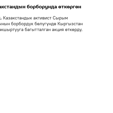
акстандын борборунда өткөргөн
.
Казакстандык активист Сырым
ынын борбордук бөлүгүндө Кыргызстан
кшыртууга багытталган акция өткөрдү.