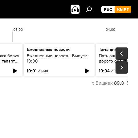
РУС
КЫРГ
03:00
04:00
Ежедневные новости
Тема дня
ага берүү
Ежедневные новости. Выпуск
Пять ошибок котор
 талаптар
10:00
дорого обойтись п
жилья
10:01
10:04
3 мин
39 мин
г. Бишкек
89.3