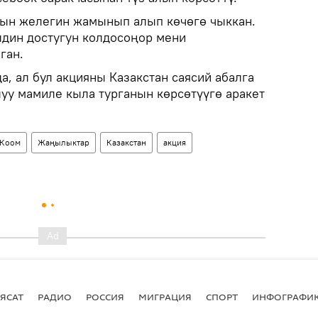
ын желегин жамынып алып көчөгө чыккан.
лдин достугун колдосоңор мени
ган.
, ал бул акцияны Казакстан саясий абалга
уу мамиле кыла турганын көрсөтүүгө аракет
Коом
Жаңылыктар
Казакстан
акция
ЯСАТ
РАДИО
РОССИЯ
МИГРАЦИЯ
СПОРТ
ИНФОГРАФИ