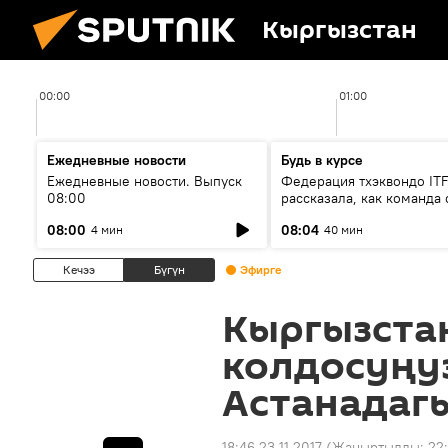
Кыргызстан
00:00
01:00
Ежедневные новости
Будь в курсе
Ежедневные новости. Выпуск
Федерация тхэквондо IT
08:00
рассказала, как команда 
жертвой мошенников
08:00
08:04
4 мин
40 мин
Кечээ
Бүгүн
Эфирге
Кыргызста
колдосуңу
Астанадаг
18:46 23.11.2017
(Жаңыртылды:
22: