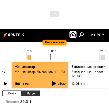
КЫРГ
Кыргызстан
11:00
11:19
12:00
Жаңылыктар
Ежедневные новости
уск
Жаңылыктар. Чыгарылыш 11:00
Ежедневные новости. 
12:00
эфир
11:01
12:01
3 мин
4 мин
Кечээ
Бүгүн
г. Бишкек
89.3