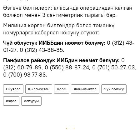
Өзгөчө белгилери: аласында операциядан калган
болжол менен 3 сантиметрлик тырыгы бар.
Милиция көргөн билгендер болсо төмөнкү
номурларга кабарлап коюуну өтүнөт:
Чүй облустук ИИББдин нөөмөт бөлүмү:
0 (312) 43-
01-27, 0 (312) 43-88-85.
Панфилов райондук ИИБдин нөөмөт бөлүмү:
0
(312) 60-79-89, 0 (550) 88-87-24, 0 (701) 50-27-03,
0 (700) 93 77 83.
Окуялар
Кыргызстан
Коом
Жаңылыктар
Чүй облусу
издөө
өспүрүм