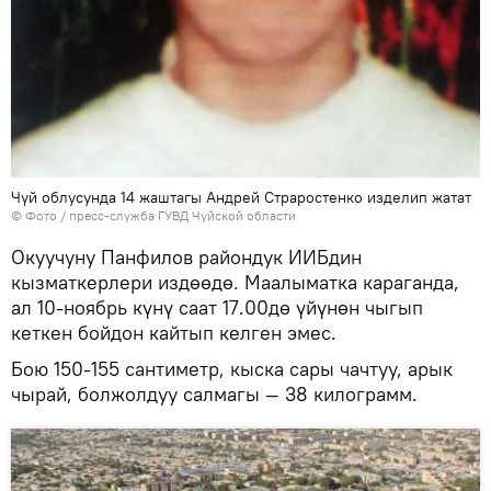
Чүй облусунда 14 жаштагы Андрей Страростенко изделип жатат
© Фото / пресс-служба ГУВД Чуйской области
Окуучуну Панфилов райондук ИИБдин
кызматкерлери издөөдө. Маалыматка караганда,
ал 10-ноябрь күнү саат 17.00дө үйүнөн чыгып
кеткен бойдон кайтып келген эмес.
Бою 150-155 сантиметр, кыска сары чачтуу, арык
чырай, болжолдуу салмагы — 38 килограмм.