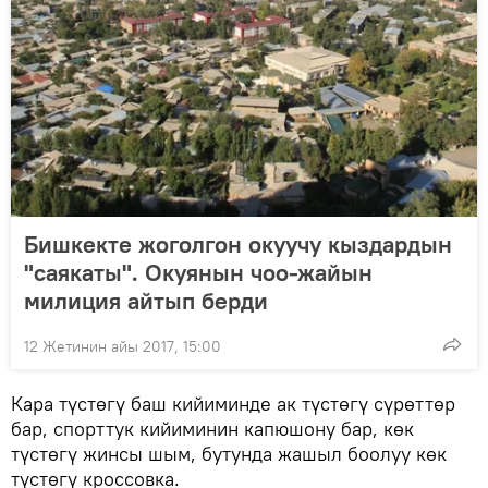
Бишкекте жоголгон окуучу кыздардын
"саякаты". Окуянын чоо-жайын
милиция айтып берди
12 Жетинин айы 2017, 15:00
Кара түстөгү баш кийиминде ак түстөгү сүрөттөр
бар, спорттук кийиминин капюшону бар, көк
түстөгү жинсы шым, бутунда жашыл боолуу көк
түстөгү кроссовка.