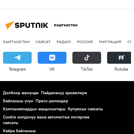
Кыргызстан
КЫРГЫЗСТАН
САЯСАТ
РАДИО
РОССИЯ
МИГРАЦИЯ
СП
Telegram
VK
ТikТоk
Rutube
Долбоор жөнүндө
Пайдалануу эрежелери
Байланыш үчүн
Пресс-релиздер
Компаниялардын жаңылыктары
Купуялык саясаты
Cookie колдонуу жана автоматтык логирлөө
саясаты
Кайра байланыш