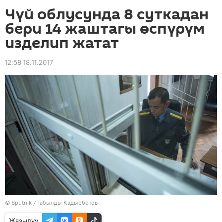
Чүй облусунда 8 суткадан
бери 14 жаштагы өспүрүм
изделип жатат
12:58 18.11.2017
©
Sputnik / Табылды Кадырбеков
Жазылуу