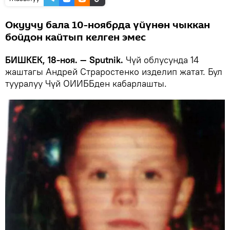
Окуучу бала 10-ноябрда үйүнөн чыккан
бойдон кайтып келген эмес
БИШКЕК, 18-ноя. — Sputnik.
Чүй облусунда 14
жаштагы Андрей Страростенко изделип жатат. Бул
тууралуу Чүй ОИИББден кабарлашты.