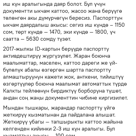
иш күн аралыгында даяр болот. Бул үчүн
документти ыкчам каттоо, жасоо жана берүүгө
төлөнгөн акы дүмүрчөгүн бересиз. Паспорттун
ыкчам даярдалыш акысы: сегиз иш күндө – 1150
сом, төрт күндө — 1470, эки күндө — 1800, үч
саатта — 5630 сомду түзөт.
2017-жылкы ID-картын берүүдө паспортту
активдештирүү жүргүзүлөт. Жаран боюнча
маалыматтар, маселен, каттоо дареги же үй-
бүлөлүк абалы өзгөргөн шартта паспортту
алмаштыруунун кажети жок, анткени, тийиштүү
өзгөртүүлөр боюнча маалымат автоматтык түрдө
Калкты тейлөөнүн бирдиктүү борборуна түшөт,
андан соң жаңы документтин чибине киргизилет.
Мындан тышкары, жарандар паспортту үйгө
жеткирүү кызматынан да пайдалана алышат.
Жеткирүү убагы — тапшырыкты каттоо жайына
келгенден кийинки 2-3 иш күн аралыгы. Бул
кызматтын акысы — 100 сом.