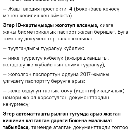
— Жаш Гвардия проспекти, 4 (Бөкөнбаев көчөсү
менен кесилишкен аймакта).
Эгер ID-картыңызды жоготуп алсаңыз,
сизге
жаңы биометрикалык паспорт жасап беришет. Буга
төмөнкү документтер талап кылынат:
— туулгандыгы тууралуу күбөлүк;
— нике тууралуу күбөлүк (ажырашкандыгы,
жолдошу же жубайынын өлүмү тууралуу);
— жоголгон паспорттун ордуна 2017-жылкы
үлгүдөгү паспортту берүүгө арыз;
— жеке өздүгүн тастыктоочу (идентификациялык)
номери же ал көрсөтүлгөн документтердин
көчүрмөсү;
Эгер автоматташтырылган тутумда арыз жазган
кишинин катталган дареги боюнча маалымат
табылбаса,
төмөндө аталган документтерди топтоо