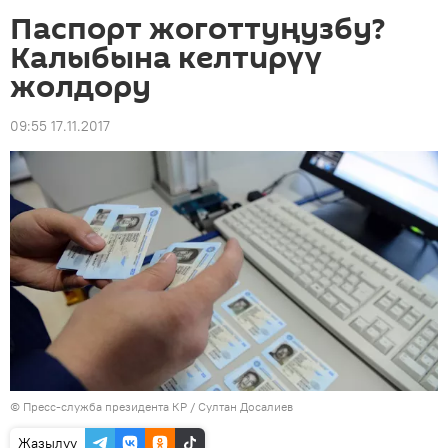
Паспорт жоготтуңузбу?
Калыбына келтирүү
жолдору
09:55 17.11.2017
©
Пресс-служба президента КР / Султан Досалиев
Жазылуу