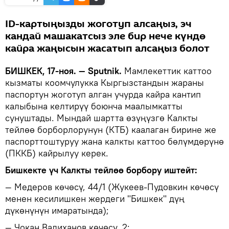
ID-картыңызды жоготуп алсаңыз, эч
кандай машакатсыз эле бир нече күндө
кайра жаңысын жасатып алсаңыз болот
БИШКЕК, 17-ноя. — Sputnik.
Мамлекеттик каттоо
кызматы коомчулукка Кыргызстандын жараны
паспортун жоготуп алган учурда кайра кантип
калыбына келтирүү боюнча маалымкатты
сунуштады. Мындай шартта өзүңүзгө Калкты
тейлөө борборлорунун (КТБ) каалаган бирине же
паспорттоштуруу жана калкты каттоо бөлүмдөрүнө
(ПККБ) кайрылуу керек.
Бишкекте үч Калкты тейлөө борбору иштейт:
— Медеров көчөсү, 44/1 (Жукеев-Пудовкин көчөсү
менен кесилишкен жердеги "Бишкек" дүң
дүкөнүнүн имаратында);
— Чокан Валиханов көчөсү, 2;