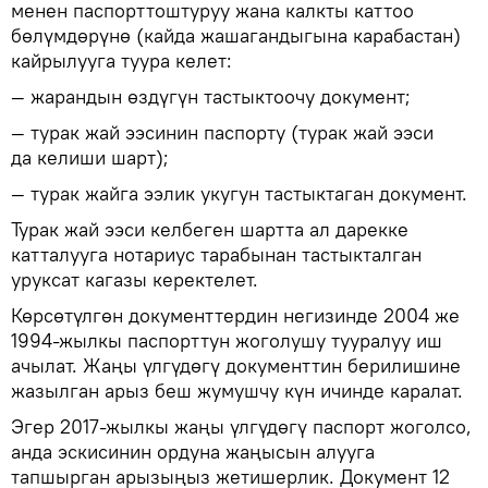
менен паспорттоштуруу жана калкты каттоо
бөлүмдөрүнө (кайда жашагандыгына карабастан)
кайрылууга туура келет:
— жарандын өздүгүн тастыктоочу документ;
— турак жай ээсинин паспорту (турак жай ээси
да келиши шарт);
— турак жайга ээлик укугун тастыктаган документ.
Турак жай ээси келбеген шартта ал дарекке
катталууга нотариус тарабынан тастыкталган
уруксат кагазы керектелет.
Көрсөтүлгөн документтердин негизинде 2004 же
1994-жылкы паспорттун жоголушу тууралуу иш
ачылат. Жаңы үлгүдөгү документтин берилишине
жазылган арыз беш жумушчу күн ичинде каралат.
Эгер 2017-жылкы жаңы үлгүдөгү паспорт жоголсо,
анда эскисинин ордуна жаңысын алууга
тапшырган арызыңыз жетишерлик. Документ 12