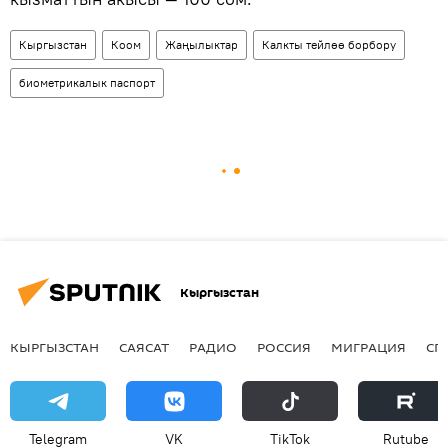
Кыргызстан
Коом
Жаңылыктар
Калкты тейлөө борбору
биометрикалык паспорт
Кыргызстан
КЫРГЫЗСТАН
САЯСАТ
РАДИО
РОССИЯ
МИГРАЦИЯ
СП
Telegram
VK
ТikТоk
Rutube