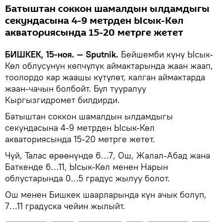
Батыштан соккон шамалдын ылдамдыгы
секундасына 4-9 метрден Ысык-Көл
акваториясында 15-20 метрге жетет
БИШКЕК, 15-ноя. — Sputnik.
Бейшемби күнү Ысык-
Көл облусунун көпчүлүк аймактарында жаан жаап,
тоолордо кар жаашы күтүлөт, калган аймактарда
жаан-чачын болбойт. Бул тууралуу
Кыргызгидромет билдирди.
Батыштан соккон шамалдын ылдамдыгы
секундасына 4-9 метрден Ысык-Көл
акваториясында 15-20 метрге жетет.
Чүй, Талас өрөөнүндө 6…7, Ош, Жалал-Абад жана
Баткенде 6…11, Ысык-Көл менен Нарын
облустарында 0…5 градус жылуу болот.
Ош менен Бишкек шаарларында күн ачык болуп,
7…11 градуска чейин жылыйт.