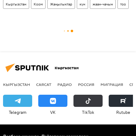
Кыргызстан
Коом
Жаңылыктар
күн
жаан-чачын
тоо
Кыргызстан
КЫРГЫЗСТАН
САЯСАТ
РАДИО
РОССИЯ
МИГРАЦИЯ
СП
Telegram
VK
ТikТоk
Rutube