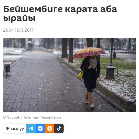
Бейшембиге карата аба
ырайы
21:04 15.11.2017
©
Sputnik / Табылды Кадырбеков
Жазылуу