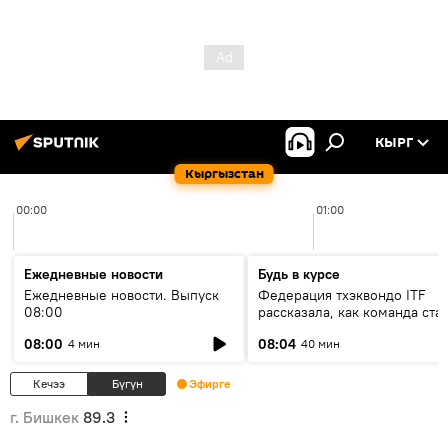
КЫРГ
Кыргызстан
00:00
01:00
Ежедневные новости
Будь в курсе
Ежедневные новости. Выпуск
Федерация тхэквондо ITF
08:00
рассказала, как команда ста
жертвой мошенников
08:00
08:04
4 мин
40 мин
Кечээ
Бүгүн
Эфирге
г. Бишкек
89.3