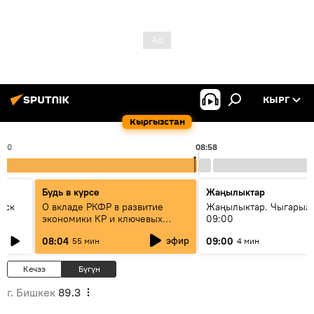
КЫРГ
Кыргызстан
:00
08:58
Будь в курсе
Жаңылыктар
уск
О вкладе РКФР в развитие
Жаңылыктар. Чыгары
экономики КР и ключевых
09:00
секторах до 2030 года
эфир
08:04
09:00
55 мин
4 мин
Кечээ
Бүгүн
г. Бишкек
89.3