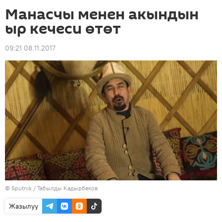
Манасчы менен акындын
ыр кечеси өтөт
09:21 08.11.2017
©
Sputnik / Табылды Кадырбеков
Жазылуу