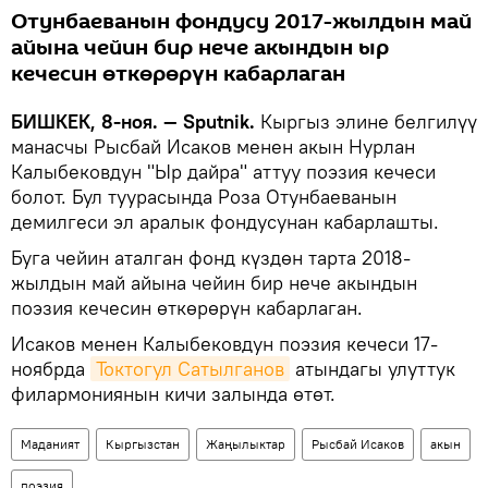
Отунбаеванын фондусу 2017-жылдын май
айына чейин бир нече акындын ыр
кечесин өткөрөрүн кабарлаган
БИШКЕК, 8-ноя. — Sputnik.
Кыргыз элине белгилүү
манасчы Рысбай Исаков менен акын Нурлан
Калыбековдун "Ыр дайра" аттуу поэзия кечеси
болот. Бул туурасында Роза Отунбаеванын
демилгеси эл аралык фондусунан кабарлашты.
Буга чейин аталган фонд күздөн тарта 2018-
жылдын май айына чейин бир нече акындын
поэзия кечесин өткөрөрүн кабарлаган.
Исаков менен Калыбековдун поэзия кечеси 17-
ноябрда
Токтогул Сатылганов
атындагы улуттук
филармониянын кичи залында өтөт.
Маданият
Кыргызстан
Жаңылыктар
Рысбай Исаков
акын
поэзия