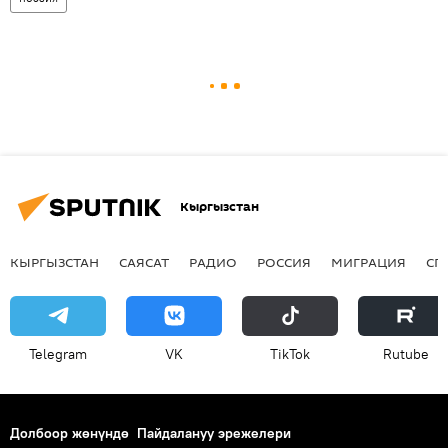
Кыргызстан
КЫРГЫЗСТАН
САЯСАТ
РАДИО
РОССИЯ
МИГРАЦИЯ
СП
Telegram
VK
ТikТоk
Rutube
Долбоор жөнүндө
Пайдалануу эрежелери